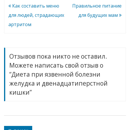
и
Навигация
Как составить меню
Правильное питание
двенадцатиперстной
кишки
по
для людей, страдающих
для будущих мам
записям
артритом
Отзывов пока никто не оставил.
Можете написать свой отзыв о
“Диета при язвенной болезни
желудка и двенадцатиперстной
кишки”