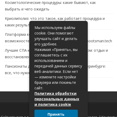
Косметологические процедуры: какие бывают, как
выбрать и чего ожидать
Криолиполиз: что это такое, как работает процедура и
каких результатов ждать
Мы используем файлы
cookie. Они помогают
Платформа контейнеризации в России: обзор
улучшать сайт и делать
возможностей и перспектив развития сайта Bootsman.tech
его удобнее.
Нажимая «Принять», вы
Лучшие СПА-комплексы в Тольятти с бассейном: отдых и
соглашаетесь с их
восстановление за городом
использованием и
передачей данных сервису
Пансионаты для пожилых с деменцией в Екатеринбурге:
веб-аналитики. Если нет
все, что нужно знать
— измените настройки
браузера или покиньте
сайт.
Политика обработки
персональных данных
и политика cookie
Принять