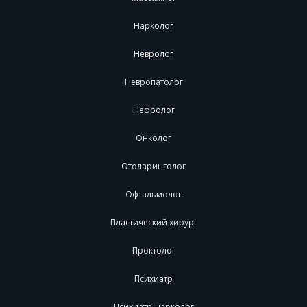
Нарколог
Невролог
Невропатолог
Нефролог
Онколог
Отоларинголог
Офтальмолог
Пластический хирург
Проктолог
Психиатр
Психиатр-нарколог