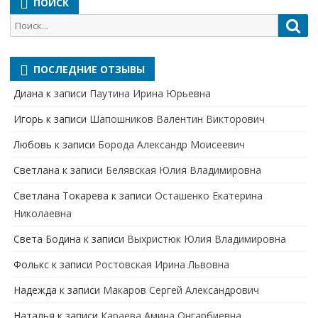
ПОИСК
Поиск
Пои
для:
ПОСЛЕДНИЕ ОТЗЫВЫ
Диана
к записи
Паутина Ирина Юрьевна
Игорь
к записи
Шапошников Валентин Викторович
Любовь
к записи
Борода Александр Моисеевич
Светлана
к записи
Белявская Юлия Владимировна
Cветлана Токарева
к записи
Осташенко Екатерина
Николаевна
Света Бодина
к записи
Выхристюк Юлия Владимировна
Фолькс
к записи
Ростовская Ирина Львовна
Надежда
к записи
Макаров Сергей Александрович
Наталья
к записи
Караева Амина Онгарбиевна