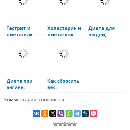
Гастрит и
Холестерин и
Диета для
диета: как
диета: как
людей,
правильно
правильно
выпавших из
питаться при
питаться при
обычного
заболевании
повышенном
рациона
желудка
холестерине
питания
Диета при
Как сбросить
ангине:
вес:
правильное
эффективная
к
Комментарии
отключены
питание для
диета при
записи
быстрого
ожирении
Диета
выздоровлен
при
язвенной
ия
болезни
желудка