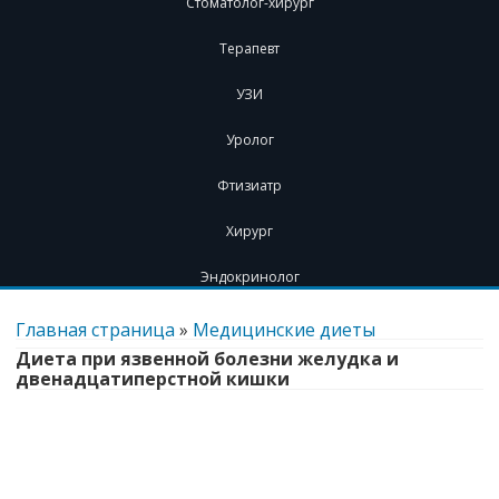
Стоматолог-хирург
Терапевт
УЗИ
Уролог
Фтизиатр
Хирург
Эндокринолог
Перейти
к
Главная страница
»
Медицинские диеты
содержимому
Диета при язвенной болезни желудка и
двенадцатиперстной кишки