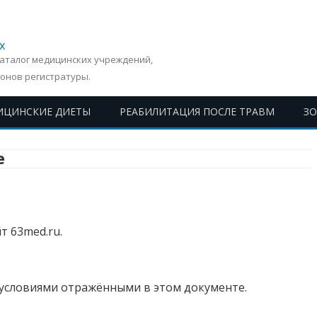
х
Каталог медицинских учреждений,
онов регистратуры.
ИЦИНСКИЕ ДИЕТЫ
РЕАБИЛИТАЦИЯ ПОСЛЕ ТРАВМ
З
Перейти
к
содержимому
е
т 63med.ru.
 условиями отражёнными в этом документе.