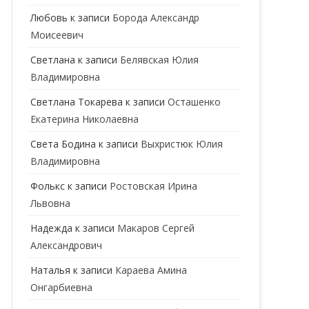
ГЕНЕТИК
Любовь
к записи
Борода Александр
Моисеевич
ГИНЕКОЛОГ
Светлана
к записи
Белявская Юлия
ГОМЕОПАТ
Владимировна
ДЕРМАТОВЕНЕРОЛОГ
Cветлана Токарева
к записи
Осташенко
Екатерина Николаевна
ДЕРМАТОЛОГ
Света Бодина
к записи
Выхристюк Юлия
ДЕТСКИЕ ВРАЧИ
ДЕТСКИЙ КАРДИОЛОГ
Владимировна
ДИЕТОЛОГ
ДЕТСКИЙ ПСИХИАТР
Фолькс
к записи
Ростовская Ирина
Львовна
КАРДИОЛОГ
ДЕТСКИЙ СТОМАТОЛОГ
Надежда
к записи
Макаров Сергей
КОСМЕТОЛОГ
ДЕТСКИЙ ХИРУРГ
Александрович
МАММОЛОГ
ЛОГОПЕД
Наталья
к записи
Караева Амина
Онгарбиевна
МАССАЖИСТ
ПЕДИАТР