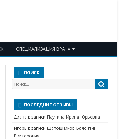
ОЖ
СПЕЦИАЛИЗАЦИЯ ВРАЧА
АКУШЕР-ГИНЕКОЛОГ
ПОИСК
АЛЛЕРГОЛОГ-ИММУНОЛОГ
Поиск
Поиск
АНЕСТЕЗИОЛОГ-
для:
РЕАНИМАТОЛОГ
ПОСЛЕДНИЕ ОТЗЫВЫ
БАКТЕРИОЛОГ
Диана
к записи
Паутина Ирина Юрьевна
ВЕРТЕБРОЛОГ
Игорь
к записи
Шапошников Валентин
ГАСТРОЭНТЕРОЛОГ
Викторович