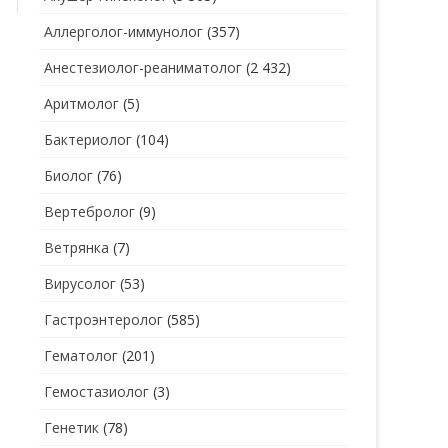
Аллерголог-иммунолог
(357)
СТОМАТОЛОГ
СТОМАТОЛОГ-ГИГИЕНИСТ
Анестезиолог-реаниматолог
(2 432)
ТЕРАПЕВТ
СТОМАТОЛОГ-ОРТОДОНТ
Аритмолог
(5)
УЗИ
СТОМАТОЛОГ-ОРТОПЕД
Бактериолог
(104)
УРОЛОГ
СТОМАТОЛОГ-ПАРОДОНТОЛОГ
Биолог
(76)
ФТИЗИАТР
СТОМАТОЛОГ-ТЕРАПЕВТ
Вертебролог
(9)
ХИРУРГ
СТОМАТОЛОГ-ХИРУРГ
Ветрянка
(7)
ЭНДОКРИНОЛОГ
Вирусолог
(53)
Гастроэнтеролог
(585)
Гематолог
(201)
Гемостазиолог
(3)
Генетик
(78)