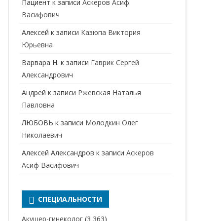
Пациент
к записи
Аскеров Асиф
НАРКОЛОГ
ПЕРИНАТАЛЬНЫЙ ПСИХОЛОГ
Васифович
НЕВРОЛОГ
Алексей
к записи
Казюпа Виктория
НЕВРОПАТОЛОГ
Юрьевна
Варвара Н.
к записи
Гаврик Сергей
НЕФРОЛОГ
Александрович
ОНКОЛОГ
Андрей
к записи
Ржевская Наталья
ОТОЛАРИНГОЛОГ
Павловна
ЛЮБОВЬ
к записи
Молодкин Олег
ОФТАЛЬМОЛОГ
Николаевич
ПЛАСТИЧЕСКИЙ ХИРУРГ
Алексей Александров
к записи
Аскеров
ПРОКТОЛОГ
Асиф Васифович
ПСИХИАТР
ПСИХИАТР-НАРКОЛОГ
СПЕЦИАЛЬНОСТИ
РЕВМАТОЛОГ
ПСИХОЛОГ
Акушер-гинеколог
(3 363)
РЕНТГЕНОЛОГ
ПСИХОТЕРАПЕВТ