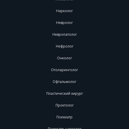
Нарколог
Невролог
Невропатолог
Нефролог
Онколог
Отоларинголог
Офтальмолог
Пластический хирург
Проктолог
Психиатр
Психиатр-нарколог