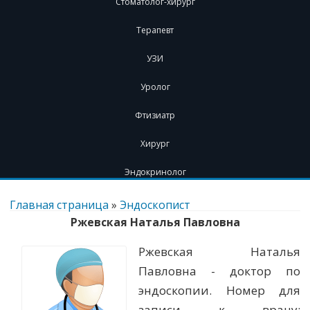
Стоматолог-хирург
Терапевт
УЗИ
Уролог
Фтизиатр
Хирург
Эндокринолог
Перейти
к
Главная страница
»
Эндоскопист
содержимому
Ржевская Наталья Павловна
Ржевская Наталья
Павловна - доктор по
эндоскопии. Номер для
записи к врачу: