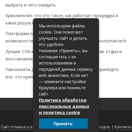
выбрать и чего ожидать
Криолиполиз: что это такое, как работает процедура и
каких результатов ждать
Мы используем файлы
cookie. Они помогают
Платформа контейнеризации в России: обзор
улучшать сайт и делать
возможностей и перспектив развития сайта Bootsman.tech
его удобнее.
Нажимая «Принять», вы
Лучшие СПА-комплексы в Тольятти с бассейном: отдых и
соглашаетесь с их
восстановление за городом
использованием и
передачей данных сервису
Пансионаты для пожилых с деменцией в Екатеринбурге:
веб-аналитики. Если нет
все, что нужно знать
— измените настройки
браузера или покиньте
сайт.
Политика обработки
персональных данных
и политика cookie
Принять
Сайт отзывов о врачах г.Самары, Москвы и других городов.
|
Контакты