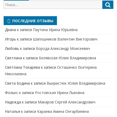
Поиск
Пои
для:
ПОСЛЕДНИЕ ОТЗЫВЫ
Диана
к записи
Паутина Ирина Юрьевна
Игорь
к записи
Шапошников Валентин Викторович
Любовь
к записи
Борода Александр Моисеевич
Светлана
к записи
Белявская Юлия Владимировна
Cветлана Токарева
к записи
Осташенко Екатерина
Николаевна
Света Бодина
к записи
Выхристюк Юлия Владимировна
Фолькс
к записи
Ростовская Ирина Львовна
Надежда
к записи
Макаров Сергей Александрович
Наталья
к записи
Караева Амина Онгарбиевна