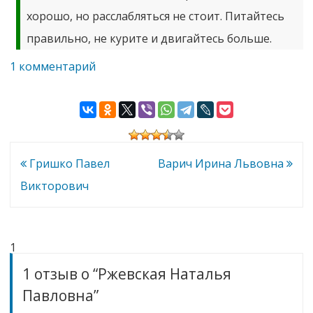
хорошо, но расслабляться не стоит. Питайтесь
правильно, не курите и двигайтесь больше.
к
1 комментарий
записи
Ржевская
Наталья
Павловна
Навигация
Гришко Павел
Варич Ирина Львовна
по
Викторович
записям
1
1 отзыв о “
Ржевская Наталья
Павловна
”