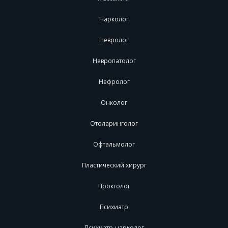
Нарколог
Невролог
Невропатолог
Нефролог
Онколог
Отоларинголог
Офтальмолог
Пластический хирург
Проктолог
Психиатр
Психиатр-нарколог