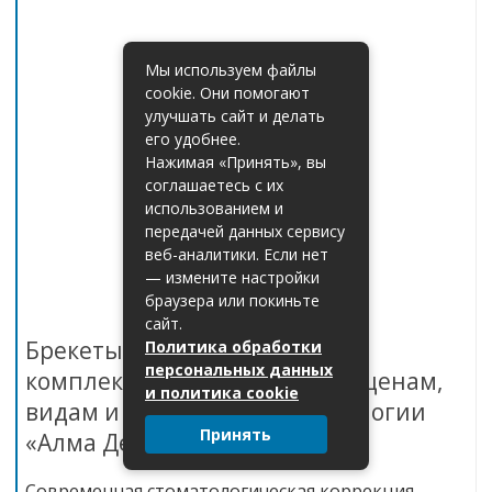
Мы используем файлы
cookie. Они помогают
улучшать сайт и делать
его удобнее.
Нажимая «Принять», вы
соглашаетесь с их
использованием и
передачей данных сервису
веб-аналитики. Если нет
— измените настройки
браузера или покиньте
сайт.
Брекеты в Симферополе:
Политика обработки
персональных данных
комплексное руководство по ценам,
и политика cookie
видам и установке в стоматологии
Принять
«Алма Дент»
Современная стоматологическая коррекция —