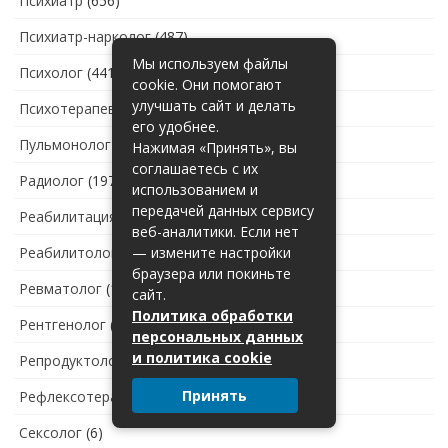
Психиатр
(656)
Психиатр-нарколог
(487)
Мы используем файлы
Психолог
(441)
cookie. Они помогают
улучшать сайт и делать
Психотерапевт
(217)
его удобнее.
Пульмонолог
(186)
Нажимая «Принять», вы
соглашаетесь с их
Радиолог
(197)
использованием и
передачей данных сервису
Реабилитация после травм
(5)
веб-аналитики. Если нет
Реабилитолог
(56)
— измените настройки
браузера или покиньте
Ревматолог
(185)
сайт.
Политика обработки
Рентгенолог
(1 359)
персональных данных
и политика cookie
Репродуктолог
(48)
Принять
Рефлексотерапевт
(133)
Сексолог
(6)