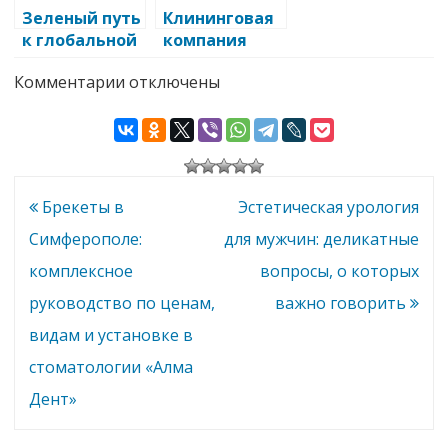
оборудовани
партнер в
Петербурге
Зеленый путь
Клининговая
я УЗИ
России
к глобальной
компания
экологии:
Chisto &
к
Комментарии
отключены
Компания
Krasivo в
записи
Greenway
Москве:
Поставка
Global
идеальный
медицинского
оборудования
уход за
и
вашим
техники:
как
домом и
Навигация
Брекеты в
Эстетическая урология
работает
офисом
компания
по
Симферополе:
для мужчин: деликатные
Ника
Медикал
записям
комплексное
вопросы, о которых
и
почему
руководство по ценам,
важно говорить
именно
она
видам и установке в
—
ваш
стоматологии «Алма
надежный
партнер
Дент»