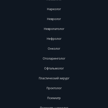
Нарколог
Невролог
Невропатолог
Нефролог
Онколог
Отоларинголог
Офтальмолог
Пластический хирург
Проктолог
Психиатр
Психиатр-нарколог