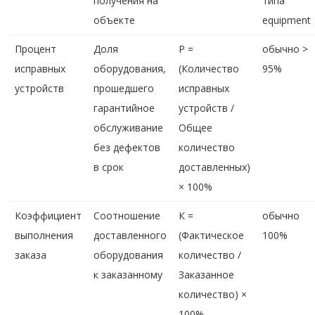
получения на
типа
объекте
equipment
Процент
Доля
Р =
обычно >
исправных
оборудования,
(Количество
95%
устройств
прошедшего
исправных
гарантийное
устройств /
обслуживание
Общее
без дефектов
количество
в срок
доставленных)
× 100%
Коэффициент
Соотношение
К =
обычно
выполнения
доставленного
(Фактическое
100%
заказа
оборудования
количество /
к заказанному
Заказанное
количество) ×
100%