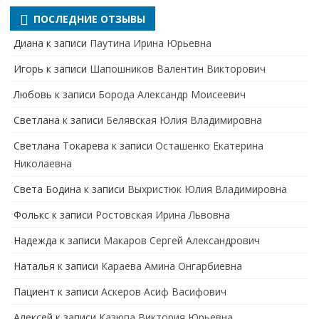
ПОСЛЕДНИЕ ОТЗЫВЫ
Диана
к записи
Паутина Ирина Юрьевна
Игорь
к записи
Шапошников Валентин Викторович
Любовь
к записи
Борода Александр Моисеевич
Светлана
к записи
Белявская Юлия Владимировна
Cветлана Токарева
к записи
Осташенко Екатерина
Николаевна
Света Бодина
к записи
Выхристюк Юлия Владимировна
Фолькс
к записи
Ростовская Ирина Львовна
Надежда
к записи
Макаров Сергей Александрович
Наталья
к записи
Караева Амина Онгарбиевна
Пациент
к записи
Аскеров Асиф Васифович
Алексей
к записи
Казюпа Виктория Юрьевна