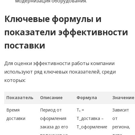
модернизация оборудования.
Ключевые формулы и
показатели эффективности
поставки
Для оценки эффективности работы компании
используют ряд ключевых показателей, среди
которых:
Показатель
Описание
Формула
Значение
Время
Период от
Тₜ =
Зависит
доставки
оформления
Т_доставка –
от
заказа до его
Т_оформление
региона,