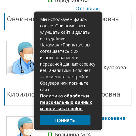
☐
город Москва.
Отзывы »»
Овчинникова Анна Александровна
Мы используем файлы
cookie. Они помогают
улучшать сайт и делать
его удобнее.
Кириллова Евгения
Нажимая «Принять», вы
Александровна
соглашаетесь с их
использованием и
☐
Врач: неонатолог; .
передачей данных сервису
☐
Центр гинекологии Кулакова
веб-аналитики. Если нет
☐
город Москва.
— измените настройки
браузера или покиньте
Отзывы »»
сайт.
Кириллова Евгения Александровна
Политика обработки
персональных данных
и политика cookie
Коршикова Галина Алексеевна
Принять
☐
Врач: неонатолог; .
☐
Больница №24