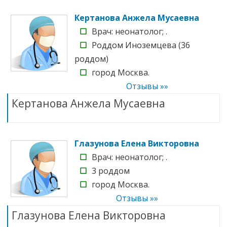
Кертанова Анжела Мусаевна
☐
Врач: неонатолог; .
☐
Роддом Иноземцева (36
роддом)
☐
город Москва.
Отзывы »»
Кертанова Анжела Мусаевна
Глазунова Елена Викторовна
☐
Врач: неонатолог; .
☐
3 роддом
☐
город Москва.
Отзывы »»
Глазунова Елена Викторовна