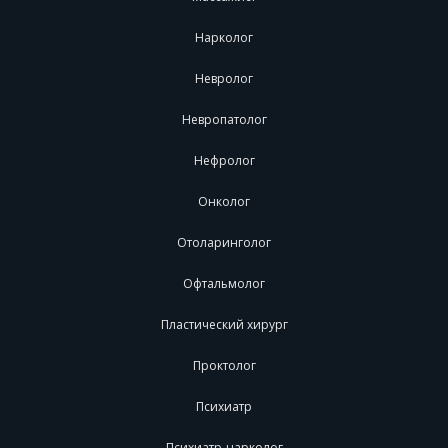
Нарколог
Невролог
Невропатолог
Нефролог
Онколог
Отоларинголог
Офтальмолог
Пластический хирург
Проктолог
Психиатр
Психиатр-нарколог