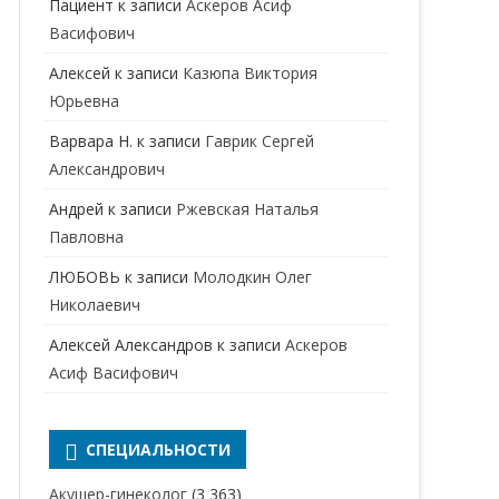
Пациент
к записи
Аскеров Асиф
НАРКОЛОГ
ПЕРИНАТАЛЬНЫЙ ПСИХОЛОГ
Васифович
НЕВРОЛОГ
Алексей
к записи
Казюпа Виктория
НЕВРОПАТОЛОГ
Юрьевна
Варвара Н.
к записи
Гаврик Сергей
НЕФРОЛОГ
Александрович
ОНКОЛОГ
Андрей
к записи
Ржевская Наталья
ОТОЛАРИНГОЛОГ
Павловна
ЛЮБОВЬ
к записи
Молодкин Олег
ОФТАЛЬМОЛОГ
Николаевич
ПЛАСТИЧЕСКИЙ ХИРУРГ
Алексей Александров
к записи
Аскеров
ПРОКТОЛОГ
Асиф Васифович
ПСИХИАТР
ПСИХИАТР-НАРКОЛОГ
СПЕЦИАЛЬНОСТИ
РЕВМАТОЛОГ
ПСИХОЛОГ
Акушер-гинеколог
(3 363)
РЕНТГЕНОЛОГ
ПСИХОТЕРАПЕВТ