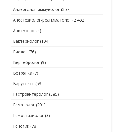
Аллерголог-иммунолог
(357)
СТОМАТОЛОГ
СТОМАТОЛОГ-ГИГИЕНИСТ
Анестезиолог-реаниматолог
(2 432)
ТЕРАПЕВТ
СТОМАТОЛОГ-ОРТОДОНТ
Аритмолог
(5)
УЗИ
СТОМАТОЛОГ-ОРТОПЕД
Бактериолог
(104)
УРОЛОГ
СТОМАТОЛОГ-ПАРОДОНТОЛОГ
Биолог
(76)
ФТИЗИАТР
СТОМАТОЛОГ-ТЕРАПЕВТ
Вертебролог
(9)
ХИРУРГ
СТОМАТОЛОГ-ХИРУРГ
Ветрянка
(7)
ЭНДОКРИНОЛОГ
Вирусолог
(53)
Гастроэнтеролог
(585)
Гематолог
(201)
Гемостазиолог
(3)
Генетик
(78)