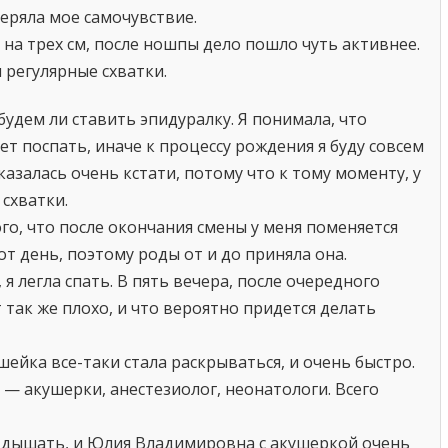
еряла мое самочувствие.
е на трех см, после ношпы дело пошло чуть активнее.
 регулярные схватки.
дем ли ставить эпидуралку. Я понимала, что
ет поспать, иначе к процессу рождения я буду совсем
оказалась очень кстати, потому что к тому моменту, у
схватки.
го, что после окончания смены у меня поменяется
от день, поэтому роды от и до приняла она.
 я легла спать. В пять вечера, после очередного
 так же плохо, и что вероятно придется делать
ейка все-таки стала раскрываться, и очень быстро.
 — акушерки, анестезиолог, неонатологи. Всего
о дышать, и Юлия Владимировна с акушеркой очень