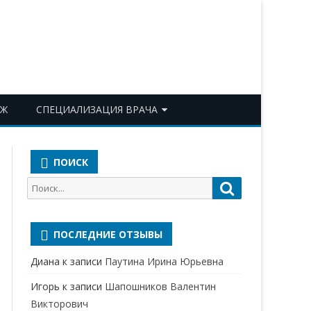
ОЖ
СПЕЦИАЛИЗАЦИЯ ВРАЧА
АКУШЕР-ГИНЕКОЛОГ
ПОИСК
АЛЛЕРГОЛОГ-ИММУНОЛОГ
Поиск
Поиск
АНЕСТЕЗИОЛОГ-
для:
РЕАНИМАТОЛОГ
ПОСЛЕДНИЕ ОТЗЫВЫ
БАКТЕРИОЛОГ
Диана
к записи
Паутина Ирина Юрьевна
ВЕРТЕБРОЛОГ
Игорь
к записи
Шапошников Валентин
ГАСТРОЭНТЕРОЛОГ
Викторович