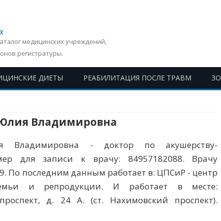
х
Каталог медицинских учреждений,
онов регистратуры.
ИЦИНСКИЕ ДИЕТЫ
РЕАБИЛИТАЦИЯ ПОСЛЕ ТРАВМ
З
Перейти
к
содержимому
Юлия Владимировна
я Владимировна - доктор по акушерству-
мер для записи к врачу: 84957182088. Врачу
29. По последним данным работает в: ЦПСиР - центр
емьи и репродукции. И работает в месте:
проспект, д. 24 А. (ст. Нахимовский проспект).