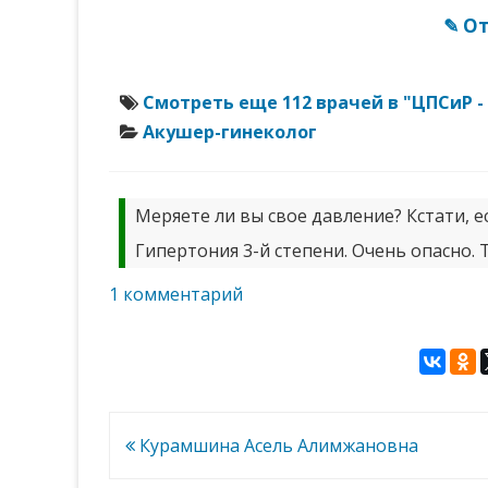
✎ О
Смотреть еще 112 врачей в "ЦПСиР 
Акушер-гинеколог
Меряете ли вы свое давление? Кстати, ес
Гипертония 3-й степени. Очень опасно. 
к
1 комментарий
записи
Выхристюк
Юлия
Владимировна
Навигация
Курамшина Асель Алимжановна
по