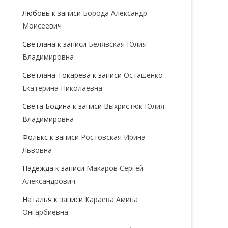
ГЕНЕТИК
Любовь
к записи
Борода Александр
Моисеевич
ГИНЕКОЛОГ
Светлана
к записи
Белявская Юлия
ГОМЕОПАТ
Владимировна
ДЕРМАТОВЕНЕРОЛОГ
Cветлана Токарева
к записи
Осташенко
Екатерина Николаевна
ДЕРМАТОЛОГ
Света Бодина
к записи
Выхристюк Юлия
ДЕТСКИЕ ВРАЧИ
ДЕТСКИЙ КАРДИОЛОГ
Владимировна
ДИЕТОЛОГ
ДЕТСКИЙ ПСИХИАТР
Фолькс
к записи
Ростовская Ирина
Львовна
КАРДИОЛОГ
ДЕТСКИЙ СТОМАТОЛОГ
Надежда
к записи
Макаров Сергей
КОСМЕТОЛОГ
ДЕТСКИЙ ХИРУРГ
Александрович
МАММОЛОГ
ЛОГОПЕД
Наталья
к записи
Караева Амина
Онгарбиевна
МАССАЖИСТ
ПЕДИАТР