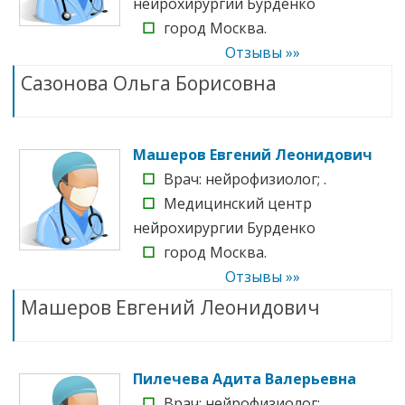
нейрохирургии Бурденко
☐
город Москва.
Отзывы »»
Сазонова Ольга Борисовна
Машеров Евгений Леонидович
☐
Врач: нейрофизиолог; .
☐
Медицинский центр
нейрохирургии Бурденко
☐
город Москва.
Отзывы »»
Машеров Евгений Леонидович
Пилечева Адита Валерьевна
☐
Врач: нейрофизиолог; .