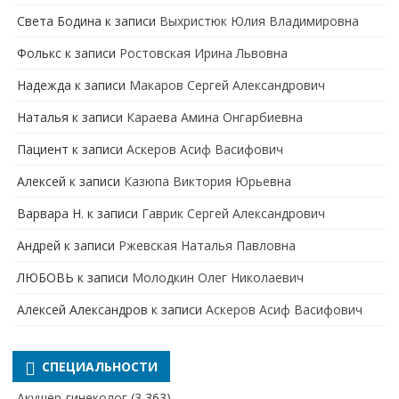
Света Бодина
к записи
Выхристюк Юлия Владимировна
Фолькс
к записи
Ростовская Ирина Львовна
Надежда
к записи
Макаров Сергей Александрович
Наталья
к записи
Караева Амина Онгарбиевна
Пациент
к записи
Аскеров Асиф Васифович
Алексей
к записи
Казюпа Виктория Юрьевна
Варвара Н.
к записи
Гаврик Сергей Александрович
Андрей
к записи
Ржевская Наталья Павловна
ЛЮБОВЬ
к записи
Молодкин Олег Николаевич
Алексей Александров
к записи
Аскеров Асиф Васифович
СПЕЦИАЛЬНОСТИ
Акушер-гинеколог
(3 363)