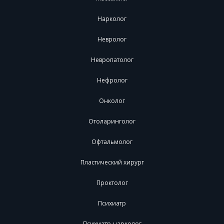
Нарколог
Невролог
Невропатолог
Нефролог
Онколог
Отоларинголог
Офтальмолог
Пластический хирург
Проктолог
Психиатр
Психиатр-нарколог