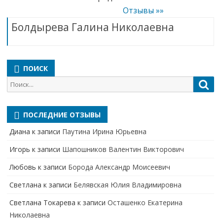
Отзывы »»
Болдырева Галина Николаевна
ПОИСК
Поиск
Пои
для:
ПОСЛЕДНИЕ ОТЗЫВЫ
Диана
к записи
Паутина Ирина Юрьевна
Игорь
к записи
Шапошников Валентин Викторович
Любовь
к записи
Борода Александр Моисеевич
Светлана
к записи
Белявская Юлия Владимировна
Cветлана Токарева
к записи
Осташенко Екатерина
Николаевна