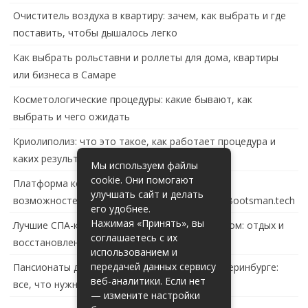
Очиститель воздуха в квартиру: зачем, как выбрать и где
поставить, чтобы дышалось легко
Как выбрать рольставни и роллеты для дома, квартиры
или бизнеса в Самаре
Косметологические процедуры: какие бывают, как
выбрать и чего ожидать
Криолиполиз: что это такое, как работает процедура и
каких результатов ждать
Мы используем файлы
cookie. Они помогают
Платформа контейнеризации в России: обзор
улучшать сайт и делать
возможностей и перспектив развития сайта Bootsman.tech
его удобнее.
Нажимая «Принять», вы
Лучшие СПА-комплексы в Тольятти с бассейном: отдых и
соглашаетесь с их
восстановление за городом
использованием и
передачей данных сервису
Пансионаты для пожилых с деменцией в Екатеринбурге:
веб-аналитики. Если нет
все, что нужно знать
— измените настройки