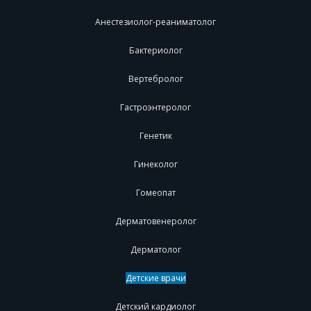
Анестезиолог-реаниматолог
Бактериолог
Вертебролог
Гастроэнтеролог
Генетик
Гинеколог
Гомеопат
Дерматовенеролог
Дерматолог
Детские врачи
Детский кардиолог