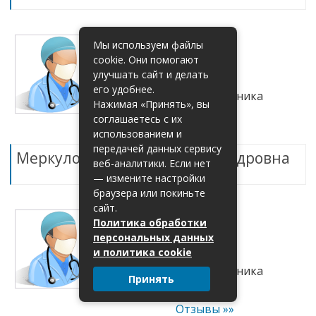
Меркулова Людмила
Мы используем файлы
Александровна
cookie. Они помогают
улучшать сайт и делать
☐
Врач: педиатр; .
его удобнее.
☐
94 детская поликлиника
Нажимая «Принять», вы
☐
город Москва.
соглашаетесь с их
Отзывы »»
использованием и
передачей данных сервису
Меркулова Людмила Александровна
веб-аналитики. Если нет
— измените настройки
браузера или покиньте
сайт.
Каменщикова Марина
Политика обработки
Валерьевна
персональных данных
☐
Врач: педиатр; .
и политика cookie
☐
39 детская поликлиника
Принять
☐
город Москва.
Отзывы »»