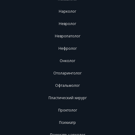
Нарколог
Невролог
Невропатолог
Нефролог
Онколог
Отоларинголог
Офтальмолог
Пластический хирург
Проктолог
Психиатр
Психиатр-нарколог