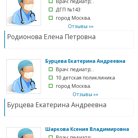
☐
Врач: педиатр; .
☐
ДГП №143
☐
город Москва.
Отзывы »»
Родионова Елена Петровна
Бурцева Екатерина Андреевна
☐
Врач: педиатр; .
☐
10 детская поликлиника
☐
город Москва.
Отзывы »»
Бурцева Екатерина Андреевна
Шаркова Ксения Владимировна
☐
Врач: педиатр; .