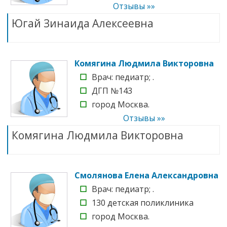
Отзывы »»
Югай Зинаида Алексеевна
Комягина Людмила Викторовна
☐
Врач: педиатр; .
☐
ДГП №143
☐
город Москва.
Отзывы »»
Комягина Людмила Викторовна
Смолянова Елена Александровна
☐
Врач: педиатр; .
☐
130 детская поликлиника
☐
город Москва.