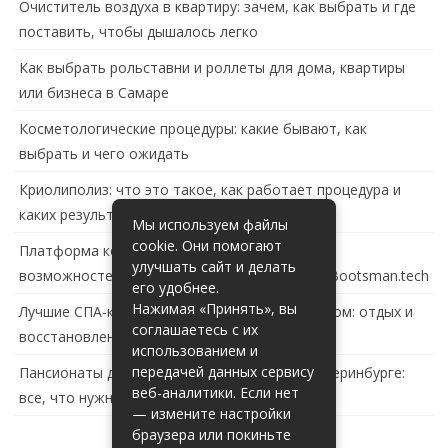
Очиститель воздуха в квартиру: зачем, как выбрать и где
поставить, чтобы дышалось легко
Как выбрать рольставни и роллеты для дома, квартиры
или бизнеса в Самаре
Косметологические процедуры: какие бывают, как
выбрать и чего ожидать
Криолиполиз: что это такое, как работает процедура и
каких результатов ждать
Мы используем файлы
cookie. Они помогают
Платформа контейнеризации в России: обзор
улучшать сайт и делать
возможностей и перспектив развития сайта Bootsman.tech
его удобнее.
Нажимая «Принять», вы
Лучшие СПА-комплексы в Тольятти с бассейном: отдых и
соглашаетесь с их
восстановление за городом
использованием и
передачей данных сервису
Пансионаты для пожилых с деменцией в Екатеринбурге:
веб-аналитики. Если нет
все, что нужно знать
— измените настройки
браузера или покиньте