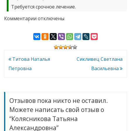
Требуется срочное лечение.
к
Комментарии
отключены
записи
Колясникова
Татьяна
Александровна
Навигация
Титова Наталья
Сикливец Светлана
по
Петровна
Васильевна
записям
Отзывов пока никто не оставил.
Можете написать свой отзыв о
“Колясникова Татьяна
Александровна”