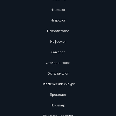
Нарколог
Невролог
Невропатолог
Нефролог
Онколог
Отоларинголог
Офтальмолог
Пластический хирург
Проктолог
Психиатр
Психиатр-нарколог