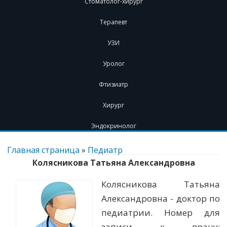
Стоматолог-хирург
Терапевт
УЗИ
Уролог
Фтизиатр
Хирург
Эндокринолог
Перейти
к
Главная страница
»
Педиатр
содержимому
Колясникова Татьяна Александровна
Колясникова Татьяна
Александровна - доктор по
педиатрии. Номер для
записи к врачу: