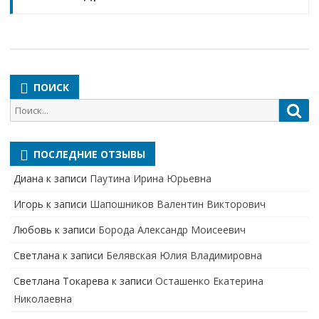
ПОИСК
Поиск
Пои
для:
ПОСЛЕДНИЕ ОТЗЫВЫ
Диана
к записи
Паутина Ирина Юрьевна
Игорь
к записи
Шапошников Валентин Викторович
Любовь
к записи
Борода Александр Моисеевич
Светлана
к записи
Белявская Юлия Владимировна
Cветлана Токарева
к записи
Осташенко Екатерина
Николаевна