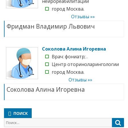
нейрореабилитации
☐
город Москва.
Отзывы »»
Фридман Владимир Львович
Соколова Алина Игоревна
☐
Врач: фониатр; .
☐
Центр оториноларингологии
☐
город Москва.
Отзывы »»
Соколова Алина Игоревна
ПОИСК
Поиск
Пои