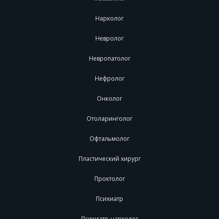
Нарколог
Невролог
Невропатолог
Нефролог
Онколог
Отоларинголог
Офтальмолог
Пластический хирург
Проктолог
Психиатр
Психиатр-нарколог