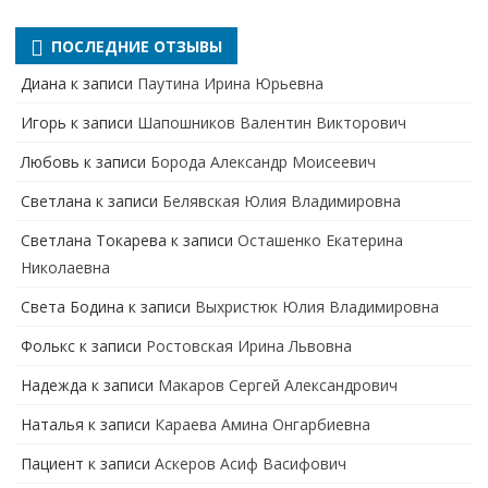
для:
ПОСЛЕДНИЕ ОТЗЫВЫ
Диана
к записи
Паутина Ирина Юрьевна
Игорь
к записи
Шапошников Валентин Викторович
Любовь
к записи
Борода Александр Моисеевич
Светлана
к записи
Белявская Юлия Владимировна
Cветлана Токарева
к записи
Осташенко Екатерина
Николаевна
Света Бодина
к записи
Выхристюк Юлия Владимировна
Фолькс
к записи
Ростовская Ирина Львовна
Надежда
к записи
Макаров Сергей Александрович
Наталья
к записи
Караева Амина Онгарбиевна
Пациент
к записи
Аскеров Асиф Васифович