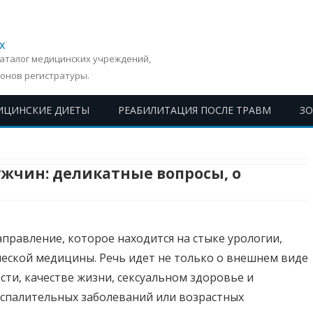
х
Каталог медицинских учреждений,
онов регистратуры.
ИЦИНСКИЕ ДИЕТЫ
РЕАБИЛИТАЦИЯ ПОСЛЕ ТРАВМ
З
Перейти
к
содержимому
ужчин: деликатные вопросы, о
аправление, которое находится на стыке урологии,
ческой медицины. Речь идет не только о внешнем виде
сти, качестве жизни, сексуальном здоровье и
оспалительных заболеваний или возрастных