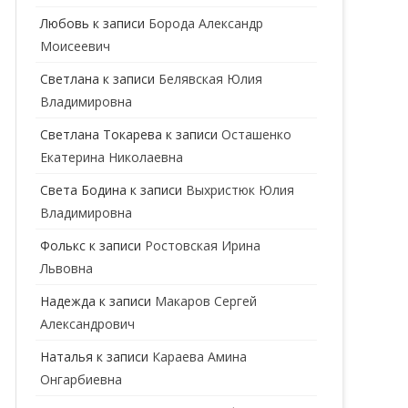
ГЕНЕТИК
Любовь
к записи
Борода Александр
Моисеевич
ГИНЕКОЛОГ
Светлана
к записи
Белявская Юлия
ГОМЕОПАТ
Владимировна
ДЕРМАТОВЕНЕРОЛОГ
Cветлана Токарева
к записи
Осташенко
Екатерина Николаевна
ДЕРМАТОЛОГ
Света Бодина
к записи
Выхристюк Юлия
ДЕТСКИЕ ВРАЧИ
ДЕТСКИЙ КАРДИОЛОГ
Владимировна
ДИЕТОЛОГ
ДЕТСКИЙ ПСИХИАТР
Фолькс
к записи
Ростовская Ирина
Львовна
КАРДИОЛОГ
ДЕТСКИЙ СТОМАТОЛОГ
Надежда
к записи
Макаров Сергей
КОСМЕТОЛОГ
ДЕТСКИЙ ХИРУРГ
Александрович
МАММОЛОГ
ЛОГОПЕД
Наталья
к записи
Караева Амина
Онгарбиевна
МАССАЖИСТ
ПЕДИАТР