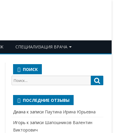
ОЖ
СПЕЦИАЛИЗАЦИЯ ВРАЧА
АКУШЕР-ГИНЕКОЛОГ
ПОИСК
АЛЛЕРГОЛОГ-ИММУНОЛОГ
Поиск
Поиск
АНЕСТЕЗИОЛОГ-
для:
РЕАНИМАТОЛОГ
ПОСЛЕДНИЕ ОТЗЫВЫ
БАКТЕРИОЛОГ
Диана
к записи
Паутина Ирина Юрьевна
ВЕРТЕБРОЛОГ
Игорь
к записи
Шапошников Валентин
ГАСТРОЭНТЕРОЛОГ
Викторович