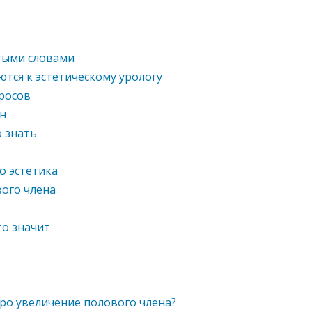
стыми словами
тся к эстетическому урологу
просов
ин
о знать
о эстетика
ого члена
то значит
про увеличение полового члена?