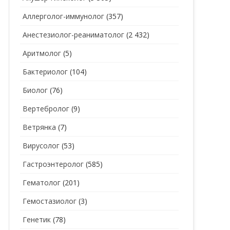
Аллерголог-иммунолог
(357)
СТОМАТОЛОГ
СТОМАТОЛОГ-ГИГИЕНИСТ
Анестезиолог-реаниматолог
(2 432)
ТЕРАПЕВТ
СТОМАТОЛОГ-ОРТОДОНТ
Аритмолог
(5)
УЗИ
СТОМАТОЛОГ-ОРТОПЕД
Бактериолог
(104)
УРОЛОГ
СТОМАТОЛОГ-ПАРОДОНТОЛОГ
Биолог
(76)
ФТИЗИАТР
СТОМАТОЛОГ-ТЕРАПЕВТ
Вертебролог
(9)
ХИРУРГ
СТОМАТОЛОГ-ХИРУРГ
Ветрянка
(7)
ЭНДОКРИНОЛОГ
Вирусолог
(53)
Гастроэнтеролог
(585)
Гематолог
(201)
Гемостазиолог
(3)
Генетик
(78)