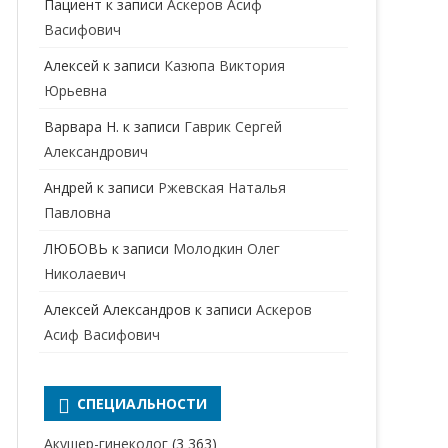
Пациент
к записи
Аскеров Асиф
НАРКОЛОГ
ПЕРИНАТАЛЬНЫЙ ПСИХОЛОГ
Васифович
НЕВРОЛОГ
Алексей
к записи
Казюпа Виктория
НЕВРОПАТОЛОГ
Юрьевна
Варвара Н.
к записи
Гаврик Сергей
НЕФРОЛОГ
Александрович
ОНКОЛОГ
Андрей
к записи
Ржевская Наталья
ОТОЛАРИНГОЛОГ
Павловна
ЛЮБОВЬ
к записи
Молодкин Олег
ОФТАЛЬМОЛОГ
Николаевич
ПЛАСТИЧЕСКИЙ ХИРУРГ
Алексей Александров
к записи
Аскеров
ПРОКТОЛОГ
Асиф Васифович
ПСИХИАТР
ПСИХИАТР-НАРКОЛОГ
СПЕЦИАЛЬНОСТИ
РЕВМАТОЛОГ
ПСИХОЛОГ
Акушер-гинеколог
(3 363)
РЕНТГЕНОЛОГ
ПСИХОТЕРАПЕВТ