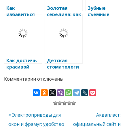
Как
Золотая
Зубные
избавиться
середина: как
съемные
от кариеса:
поддерживат
протезы при
эффективные
ь здоровье
полном или
методы и
зубов и десен
частичном
советы
отсутствии
зубов в
Кисловодске
недорого в
Как достичь
Детская
клинике
красивой
стоматологи
«Современна
улыбки с
я: игровые
я
к
Комментарии
отключены
помощью
методы
записи
стоматологи
здоровых
обучения
Косметическая
я»
зубов
гигиенически
стоматология:
Преимущества
м навыкам
и
особенности
системы
Навигация
Электроприводы для
Аквапласт:
ZOOM
по
окон и фрамуг: удобство
официальный сайт и