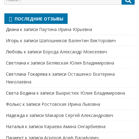
для:
ПОСЛЕДНИЕ ОТЗЫВЫ
Диана
к записи
Паутина Ирина Юрьевна
Игорь
к записи
Шапошников Валентин Викторович
Любовь
к записи
Борода Александр Моисеевич
Светлана
к записи
Белявская Юлия Владимировна
Cветлана Токарева
к записи
Осташенко Екатерина
Николаевна
Света Бодина
к записи
Выхристюк Юлия Владимировна
Фолькс
к записи
Ростовская Ирина Львовна
Надежда
к записи
Макаров Сергей Александрович
Наталья
к записи
Караева Амина Онгарбиевна
Пациент
к записи
Аскеров Асиф Васифович