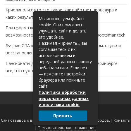
Криолиполиз: что это такое, как работает процедура и
каких результатов ждать
Мы используем файлы
cookie. Они помогают
Платформа контейнеризации в России: обзор
улучшать сайт и делать
возможностей и перспектив развития сайта Bootsman.tech
его удобнее.
Нажимая «Принять», вы
Лучшие СПА-комплексы в Тольятти с бассейном: отдых и
соглашаетесь с их
восстановление за городом
использованием и
передачей данных сервису
Пансионаты для пожилых с деменцией в Екатеринбурге:
веб-аналитики. Если нет
все, что нужно знать
— измените настройки
браузера или покиньте
сайт.
Политика обработки
персональных данных
и политика cookie
Принять
Сайт отзывов о врачах г.Самары, Москвы и других городов.
|
Контакты
|
Пользовательское соглашение
.