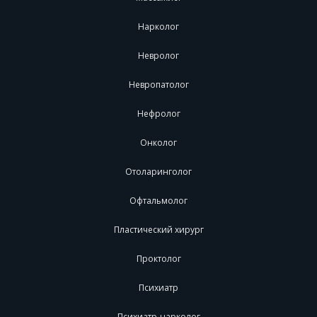
Нарколог
Невролог
Невропатолог
Нефролог
Онколог
Отоларинголог
Офтальмолог
Пластический хирург
Проктолог
Психиатр
Психиатр-нарколог