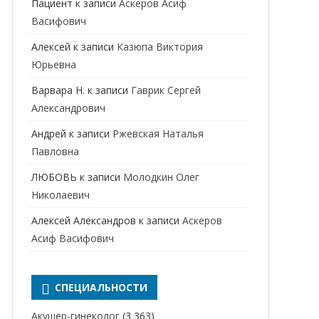
Пациент
к записи
Аскеров Асиф
НАРКОЛОГ
ПЕРИНАТАЛЬНЫЙ ПСИХОЛОГ
Васифович
НЕВРОЛОГ
Алексей
к записи
Казюпа Виктория
НЕВРОПАТОЛОГ
Юрьевна
Варвара Н.
к записи
Гаврик Сергей
НЕФРОЛОГ
Александрович
ОНКОЛОГ
Андрей
к записи
Ржевская Наталья
ОТОЛАРИНГОЛОГ
Павловна
ЛЮБОВЬ
к записи
Молодкин Олег
ОФТАЛЬМОЛОГ
Николаевич
ПЛАСТИЧЕСКИЙ ХИРУРГ
Алексей Александров
к записи
Аскеров
ПРОКТОЛОГ
Асиф Васифович
ПСИХИАТР
ПСИХИАТР-НАРКОЛОГ
СПЕЦИАЛЬНОСТИ
РЕВМАТОЛОГ
ПСИХОЛОГ
Акушер-гинеколог
(3 363)
РЕНТГЕНОЛОГ
ПСИХОТЕРАПЕВТ