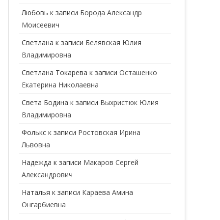
ГЕНЕТИК
Любовь
к записи
Борода Александр
Моисеевич
ГИНЕКОЛОГ
Светлана
к записи
Белявская Юлия
ГОМЕОПАТ
Владимировна
ДЕРМАТОВЕНЕРОЛОГ
Cветлана Токарева
к записи
Осташенко
Екатерина Николаевна
ДЕРМАТОЛОГ
Света Бодина
к записи
Выхристюк Юлия
ДЕТСКИЕ ВРАЧИ
ДЕТСКИЙ КАРДИОЛОГ
Владимировна
ДИЕТОЛОГ
ДЕТСКИЙ ПСИХИАТР
Фолькс
к записи
Ростовская Ирина
Львовна
КАРДИОЛОГ
ДЕТСКИЙ СТОМАТОЛОГ
Надежда
к записи
Макаров Сергей
КОСМЕТОЛОГ
ДЕТСКИЙ ХИРУРГ
Александрович
МАММОЛОГ
ЛОГОПЕД
Наталья
к записи
Караева Амина
Онгарбиевна
МАССАЖИСТ
ПЕДИАТР