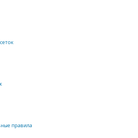
сеток
к
вные правила