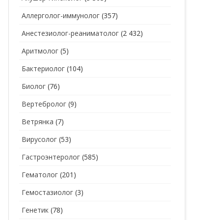
Аллерголог-иммунолог
(357)
СТОМАТОЛОГ
СТОМАТОЛОГ-ГИГИЕНИСТ
Анестезиолог-реаниматолог
(2 432)
ТЕРАПЕВТ
СТОМАТОЛОГ-ОРТОДОНТ
Аритмолог
(5)
УЗИ
СТОМАТОЛОГ-ОРТОПЕД
Бактериолог
(104)
УРОЛОГ
СТОМАТОЛОГ-ПАРОДОНТОЛОГ
Биолог
(76)
ФТИЗИАТР
СТОМАТОЛОГ-ТЕРАПЕВТ
Вертебролог
(9)
ХИРУРГ
СТОМАТОЛОГ-ХИРУРГ
Ветрянка
(7)
ЭНДОКРИНОЛОГ
Вирусолог
(53)
Гастроэнтеролог
(585)
Гематолог
(201)
Гемостазиолог
(3)
Генетик
(78)