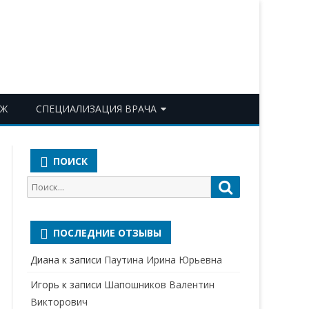
ОЖ
СПЕЦИАЛИЗАЦИЯ ВРАЧА
АКУШЕР-ГИНЕКОЛОГ
ПОИСК
АЛЛЕРГОЛОГ-ИММУНОЛОГ
Поиск
Поиск
АНЕСТЕЗИОЛОГ-
для:
РЕАНИМАТОЛОГ
ПОСЛЕДНИЕ ОТЗЫВЫ
БАКТЕРИОЛОГ
Диана
к записи
Паутина Ирина Юрьевна
ВЕРТЕБРОЛОГ
Игорь
к записи
Шапошников Валентин
ГАСТРОЭНТЕРОЛОГ
Викторович