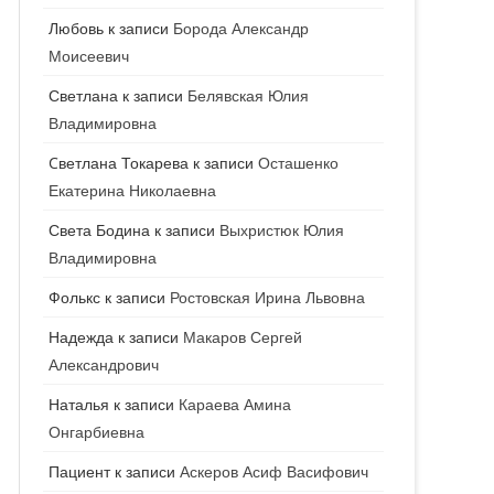
ГЕНЕТИК
Любовь
к записи
Борода Александр
Моисеевич
ГИНЕКОЛОГ
Светлана
к записи
Белявская Юлия
ГОМЕОПАТ
Владимировна
ДЕРМАТОВЕНЕРОЛОГ
Cветлана Токарева
к записи
Осташенко
Екатерина Николаевна
ДЕРМАТОЛОГ
Света Бодина
к записи
Выхристюк Юлия
ДЕТСКИЕ ВРАЧИ
ДЕТСКИЙ КАРДИОЛОГ
Владимировна
ДИЕТОЛОГ
ДЕТСКИЙ ПСИХИАТР
Фолькс
к записи
Ростовская Ирина Львовна
КАРДИОЛОГ
ДЕТСКИЙ СТОМАТОЛОГ
Надежда
к записи
Макаров Сергей
Александрович
КОСМЕТОЛОГ
ДЕТСКИЙ ХИРУРГ
Наталья
к записи
Караева Амина
МАММОЛОГ
ЛОГОПЕД
Онгарбиевна
МАССАЖИСТ
ПЕДИАТР
Пациент
к записи
Аскеров Асиф Васифович