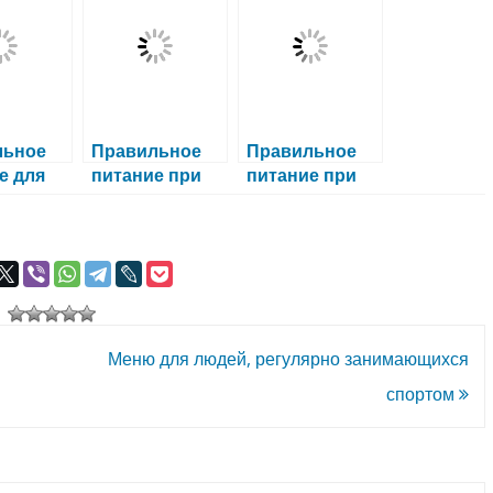
льное
Правильное
Правильное
е для
питание при
питание при
их мам
подагре: как
артрозе: как
избежать
сохранить
обострений и
здоровье
улучшить
суставов
самочувствие
Меню для людей, регулярно занимающихся
спортом