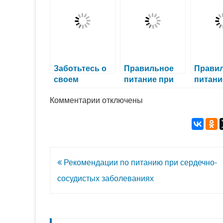
Заботьтесь о
Правильное
Прави
своем
питание при
питани
здоровье:
гепатите: что
будущ
к
Комментарии
отключены
правильное
нужно знать
записи
питание при
Диета
гриппе и
при
ангине:
простуде
правильное
питание
для
Навигация
Рекомендации по питанию при сердечно-
быстрого
выздоровления
по
сосудистых заболеваниях
записям