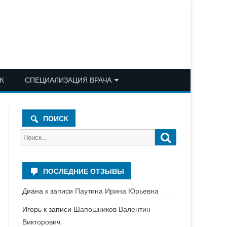
Ж
СПЕЦИАЛИЗАЦИЯ ВРАЧА
АКУШЕР-ГИНЕКОЛОГ
ПОИСК
АЛЛЕРГОЛОГ-ИММУНОЛОГ
Поиск
Поиск
АНЕСТЕЗИОЛОГ-
для:
РЕАНИМАТОЛОГ
ПОСЛЕДНИЕ ОТЗЫВЫ
БАКТЕРИОЛОГ
Диана
к записи
Паутина Ирина Юрьевна
ВЕРТЕБРОЛОГ
Игорь
к записи
Шапошников Валентин
ГАСТРОЭНТЕРОЛОГ
Викторович