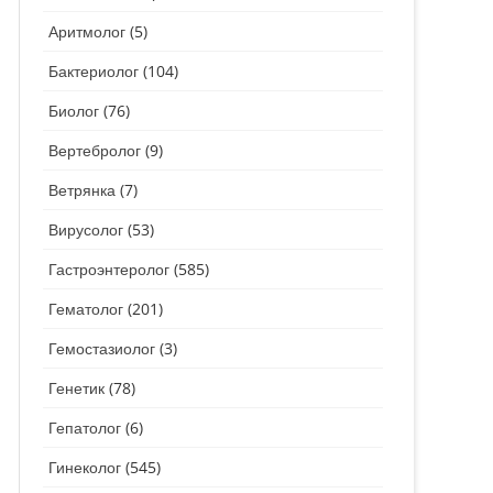
Аритмолог
(5)
СТОМАТОЛОГ
СТОМАТОЛОГ-ГИГИЕНИСТ
Бактериолог
(104)
ТЕРАПЕВТ
СТОМАТОЛОГ-ОРТОДОНТ
Биолог
(76)
УЗИ
СТОМАТОЛОГ-ОРТОПЕД
Вертебролог
(9)
УРОЛОГ
СТОМАТОЛОГ-ПАРОДОНТОЛОГ
Ветрянка
(7)
ФТИЗИАТР
СТОМАТОЛОГ-ТЕРАПЕВТ
Вирусолог
(53)
ХИРУРГ
СТОМАТОЛОГ-ХИРУРГ
Гастроэнтеролог
(585)
Гематолог
(201)
ЭНДОКРИНОЛОГ
Гемостазиолог
(3)
Генетик
(78)
Гепатолог
(6)
Гинеколог
(545)