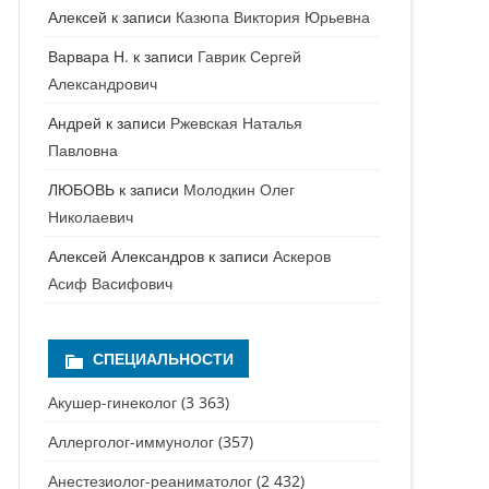
НАРКОЛОГ
ПЕРИНАТАЛЬНЫЙ ПСИХОЛОГ
Алексей
к записи
Казюпа Виктория Юрьевна
НЕВРОЛОГ
Варвара Н.
к записи
Гаврик Сергей
Александрович
НЕВРОПАТОЛОГ
Андрей
к записи
Ржевская Наталья
НЕФРОЛОГ
Павловна
ОНКОЛОГ
ЛЮБОВЬ
к записи
Молодкин Олег
Николаевич
ОТОЛАРИНГОЛОГ
Алексей Александров
к записи
Аскеров
ОФТАЛЬМОЛОГ
Асиф Васифович
ПЛАСТИЧЕСКИЙ ХИРУРГ
СПЕЦИАЛЬНОСТИ
ПРОКТОЛОГ
Акушер-гинеколог
(3 363)
ПСИХИАТР
ПСИХИАТР-НАРКОЛОГ
Аллерголог-иммунолог
(357)
РЕВМАТОЛОГ
ПСИХОЛОГ
Анестезиолог-реаниматолог
(2 432)
РЕНТГЕНОЛОГ
ПСИХОТЕРАПЕВТ