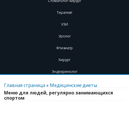
Стоматолог-хирург
Терапевт
УЗИ
Уролог
Фтизиатр
Хирург
Эндокринолог
Перейти
к
Главная страница
»
Медицинские диеты
содержимому
Меню для людей, регулярно занимающихся
спортом