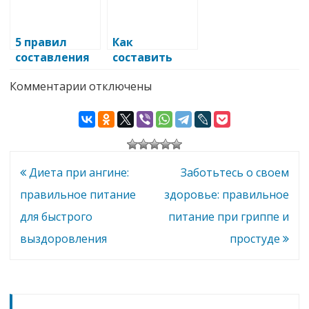
блюда
5 правил
Как
составления
составить
меню для
меню для
к
Комментарии
отключены
людей с
людей,
записи
пышными
страдающих
Меню
формами
камнями в
для
людей,
почках
регулярно
занимающихся
спортом
Навигация
Диета при ангине:
Заботьтесь о своем
по
правильное питание
здоровье: правильное
записям
для быстрого
питание при гриппе и
выздоровления
простуде