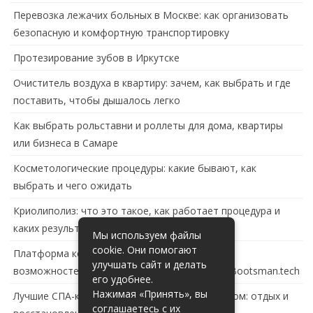
Перевозка лежачих больных в Москве: как организовать
безопасную и комфортную транспортировку
Протезирование зубов в Иркутске
Очиститель воздуха в квартиру: зачем, как выбрать и где
поставить, чтобы дышалось легко
Как выбрать рольставни и роллеты для дома, квартиры
или бизнеса в Самаре
Косметологические процедуры: какие бывают, как
выбрать и чего ожидать
Криолиполиз: что это такое, как работает процедура и
каких результатов ждать
Мы используем файлы
cookie. Они помогают
Платформа контейнеризации в России: обзор
улучшать сайт и делать
возможностей и перспектив развития сайта Bootsman.tech
его удобнее.
Нажимая «Принять», вы
Лучшие СПА-комплексы в Тольятти с бассейном: отдых и
соглашаетесь с их