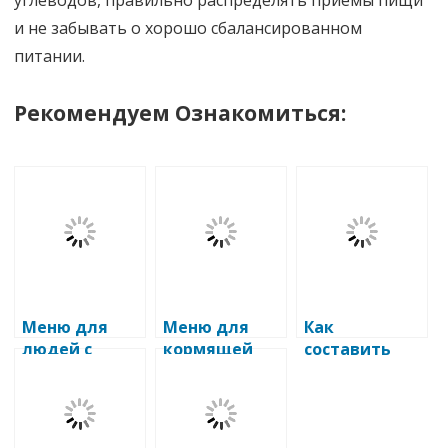
и не забывать о хорошо сбалансированном
питании.
Рекомендуем Ознакомиться:
Меню для
Меню для
Как
людей с
кормящей
составить
нарушением
мамы:
меню для
обмена
простые
людей,
веществ
правила,
страдающих
здоровые
артритом