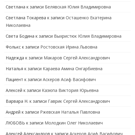
Светлана
к записи
Белявская Юлия Владимировна
Cветлана Токарева
к записи
Осташенко Екатерина
Николаевна
Света Бодина
к записи
Выхристюк Юлия Владимировна
Фолькс
к записи
Ростовская Ирина Львовна
Надежда
к записи
Макаров Сергей Александрович
Наталья
к записи
Караева Амина Онгарбиевна
Пациент
к записи
Аскеров Асиф Васифович
Алексей
к записи
Казюпа Виктория Юрьевна
Варвара Н.
к записи
Гаврик Сергей Александрович
Андрей
к записи
Ржевская Наталья Павловна
ЛЮБОВЬ
к записи
Молодкин Олег Николаевич
Алексей Александров
к записи
Аскеров Асиф Васифович