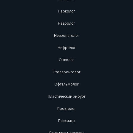
Нарколог
Невролог
Невропатолог
Нефролог
Онколог
Отоларинголог
Офтальмолог
Пластический хирург
Проктолог
Психиатр
Психиатр-нарколог