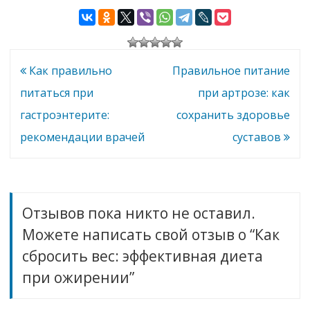
двенадцатип
питания
Как
ерстной
сбросить
вес:
кишки
эффективная
диета
при
Навигация
Как правильно
Правильное питание
ожирении
по
питаться при
при артрозе: как
записям
гастроэнтерите:
сохранить здоровье
рекомендации врачей
суставов
Отзывов пока никто не оставил.
Можете написать свой отзыв о “Как
сбросить вес: эффективная диета
при ожирении”