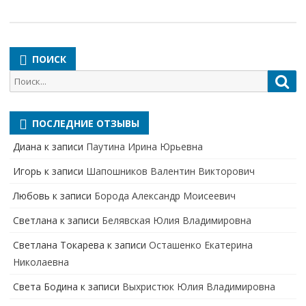
ПОИСК
Поиск
Пои
для:
ПОСЛЕДНИЕ ОТЗЫВЫ
Диана
к записи
Паутина Ирина Юрьевна
Игорь
к записи
Шапошников Валентин Викторович
Любовь
к записи
Борода Александр Моисеевич
Светлана
к записи
Белявская Юлия Владимировна
Cветлана Токарева
к записи
Осташенко Екатерина
Николаевна
Света Бодина
к записи
Выхристюк Юлия Владимировна