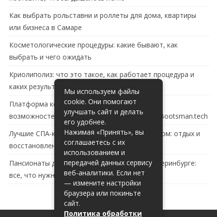
Как выбрать рольставни и роллеты для дома, квартиры
или бизнеса в Самаре
Косметологические процедуры: какие бывают, как
выбрать и чего ожидать
Криолиполиз: что это такое, как работает процедура и
каких результатов ждать
Мы используем файлы
cookie. Они помогают
Платформа контейнеризации в России: обзор
улучшать сайт и делать
возможностей и перспектив развития сайта Bootsman.tech
его удобнее.
Нажимая «Принять», вы
Лучшие СПА-комплексы в Тольятти с бассейном: отдых и
соглашаетесь с их
восстановление за городом
использованием и
передачей данных сервису
Пансионаты для пожилых с деменцией в Екатеринбурге:
веб-аналитики. Если нет
все, что нужно знать
— измените настройки
браузера или покиньте
сайт.
Политика обработки