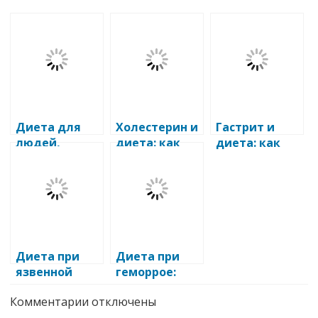
Диета для
Холестерин и
Гастрит и
людей,
диета: как
диета: как
выпавших из
правильно
правильно
обычного
питаться при
питаться при
рациона
повышенном
заболевании
питания
холестерине
желудка
Диета при
Диета при
язвенной
геморрое:
болезни
важность
к
Комментарии
отключены
желудка и
правильного
записи