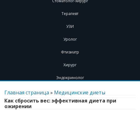
Стоматолог-хирург
Терапевт
УЗИ
Уролог
Фтизиатр
Хирург
Эндокринолог
Перейти
к
Главная страница
»
Медицинские диеты
содержимому
Как сбросить вес: эффективная диета при
ожирении