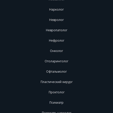
Нарколог
Невролог
Невропатолог
Нефролог
Онколог
Отоларинголог
Офтальмолог
Пластический хирург
Проктолог
Психиатр
Психиатр-нарколог