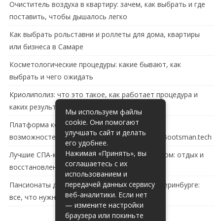
Очиститель воздуха в квартиру: зачем, как выбрать и где
поставить, чтобы дышалось легко
Как выбрать рольставни и роллеты для дома, квартиры
или бизнеса в Самаре
Косметологические процедуры: какие бывают, как
выбрать и чего ожидать
Криолиполиз: что это такое, как работает процедура и
каких результатов ждать
Мы используем файлы
cookie. Они помогают
Платформа контейнеризации в России: обзор
улучшать сайт и делать
возможностей и перспектив развития сайта Bootsman.tech
его удобнее.
Нажимая «Принять», вы
Лучшие СПА-комплексы в Тольятти с бассейном: отдых и
соглашаетесь с их
восстановление за городом
использованием и
передачей данных сервису
Пансионаты для пожилых с деменцией в Екатеринбурге:
веб-аналитики. Если нет
все, что нужно знать
— измените настройки
браузера или покиньте