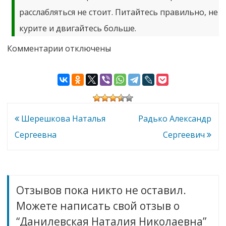
расслабляться не стоит. Питайтесь правильно, не
курите и двигайтесь больше.
к
Комментарии
отключены
записи
Данилевская
Наталия
Николаевна
Навигация
Шерешкова Наталья
Радько Александр
по
Сергеевна
Сергеевич
записям
Отзывов пока никто не оставил.
Можете написать свой отзыв о
“Данилевская Наталия Николаевна”