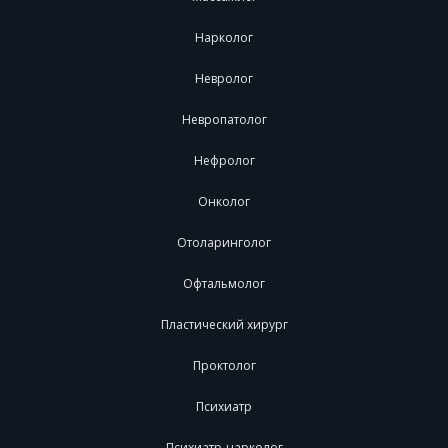
Нарколог
Невролог
Невропатолог
Нефролог
Онколог
Отоларинголог
Офтальмолог
Пластический хирург
Проктолог
Психиатр
Психиатр-нарколог