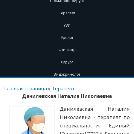
Стоматолог-хирург
Терапевт
УЗИ
Уролог
Фтизиатр
Хирург
Эндокринолог
Перейти
к
Главная страница
»
Терапевт
содержимому
Данилевская Наталия Николаевна
Данилевская Наталия
Николаевна - терапевт по
специальности. Единый
ID-номер:177234. Больница