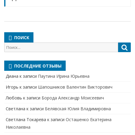
ПОИСК
Поиск
Пои
для:
ПОСЛЕДНИЕ ОТЗЫВЫ
Диана
к записи
Паутина Ирина Юрьевна
Игорь
к записи
Шапошников Валентин Викторович
Любовь
к записи
Борода Александр Моисеевич
Светлана
к записи
Белявская Юлия Владимировна
Cветлана Токарева
к записи
Осташенко Екатерина
Николаевна