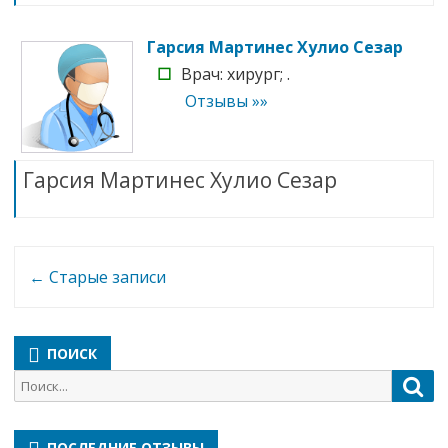
Гарсия Мартинес Хулио Сезар
☐
Врач: хирург; .
Отзывы »»
Гарсия Мартинес Хулио Сезар
Навигация
←
Старые записи
по
записи
ПОИСК
Поиск
Пои
для:
ПОСЛЕДНИЕ ОТЗЫВЫ