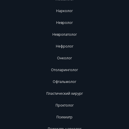
Нарколог
Невролог
Невропатолог
Нефролог
Онколог
Отоларинголог
Офтальмолог
Пластический хирург
Проктолог
Психиатр
Психиатр-нарколог