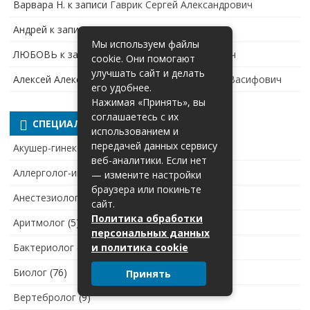
Варвара Н.
к записи
Гаврик Сергей Александрович
Андрей
к записи
Ржевская Наталья Павловна
Мы используем файлы
ЛЮБОВЬ
к записи
Молодкин Олег Николаевич
cookie. Они помогают
улучшать сайт и делать
Алексей Александров
к записи
Аскеров Асиф Васифович
его удобнее.
Нажимая «Принять», вы
соглашаетесь с их
СПЕЦИАЛЬНОСТИ
использованием и
передачей данных сервису
Акушер-гинеколог
(3 363)
веб-аналитики. Если нет
Аллерголог-иммунолог
(357)
— измените настройки
браузера или покиньте
Анестезиолог-реаниматолог
(2 432)
сайт.
Политика обработки
Аритмолог
(5)
персональных данных
Бактериолог
(104)
и политика cookie
Биолог
(76)
Принять
Вертебролог
(9)