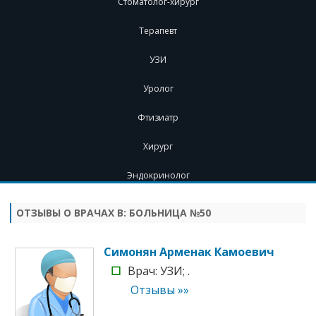
Стоматолог-хирург
Терапевт
УЗИ
Уролог
Фтизиатр
Хирург
Эндокринолог
Перейти
к
содержимому
ОТЗЫВЫ О ВРАЧАХ В:
БОЛЬНИЦА №50
Симонян Арменак Камоевич
☐
Врач: УЗИ; .
Отзывы »»