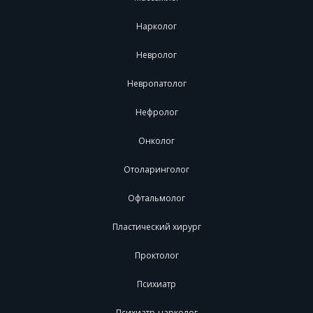
Нарколог
Невролог
Невропатолог
Нефролог
Онколог
Отоларинголог
Офтальмолог
Пластический хирург
Проктолог
Психиатр
Психиатр-нарколог