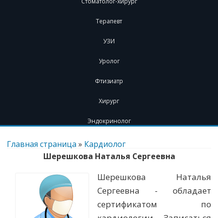
Стоматолог-хирург
Терапевт
УЗИ
Уролог
Фтизиатр
Хирург
Эндокринолог
Перейти
к
Главная страница
»
Кардиолог
содержимому
Шерешкова Наталья Сергеевна
Шерешкова Наталья
Сергеевна - обладает
сертификатом по
кардиологии. Записаться