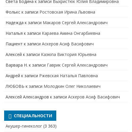
Света Бодина
к записи
Выхристюк Юлия Владимировна
Фолькс
к записи
Ростовская Ирина Львовна
Надежда
к записи
Макаров Сергей Александрович
Наталья
к записи
Караева Амина Онгарбиевна
Пациент
к записи
Аскеров Асиф Васифович
Алексей
к записи
Казюпа Виктория Юрьевна
Варвара Н.
к записи
Гаврик Сергей Александрович
Андрей
к записи
Ржевская Наталья Павловна
ЛЮБОВЬ
к записи
Молодкин Олег Николаевич
Алексей Александров
к записи
Аскеров Асиф Васифович
СПЕЦИАЛЬНОСТИ
Акушер-гинеколог
(3 363)