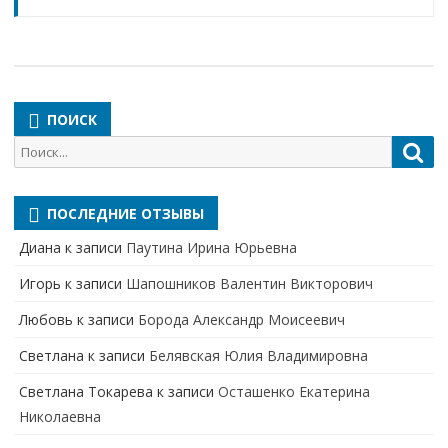
ПОИСК
Поиск
Пои
для:
ПОСЛЕДНИЕ ОТЗЫВЫ
Диана
к записи
Паутина Ирина Юрьевна
Игорь
к записи
Шапошников Валентин Викторович
Любовь
к записи
Борода Александр Моисеевич
Светлана
к записи
Белявская Юлия Владимировна
Cветлана Токарева
к записи
Осташенко Екатерина
Николаевна