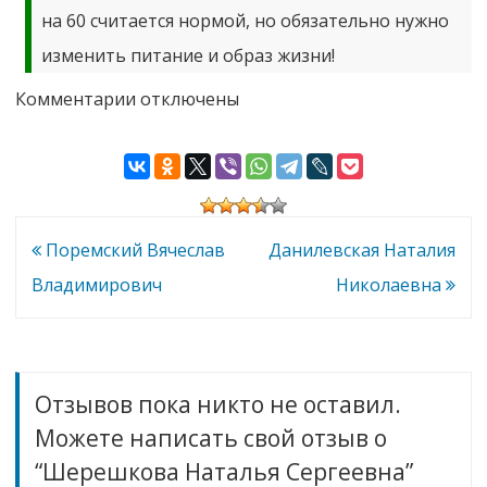
на 60 считается нормой, но обязательно нужно
изменить питание и образ жизни!
к
Комментарии
отключены
записи
Шерешкова
Наталья
Сергеевна
Навигация
Поремский Вячеслав
Данилевская Наталия
по
Владимирович
Николаевна
записям
Отзывов пока никто не оставил.
Можете написать свой отзыв о
“Шерешкова Наталья Сергеевна”