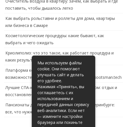
Очиститель воздуха в квартиру: зачем, как выбрать и где
поставить, чтобы дышалось легко
Как выбрать рольставни и роллеты для дома, квартиры
или бизнеса в Самаре
Косметологические процедуры: какие бывают, как
выбрать и чего ожидать
Криолиполиз: что это такое, как работает процедура и
каких результатов ждать
Мы используем файлы
cookie. Они помогают
Платформа контейнеризации в России: обзор
улучшать сайт и делать
возможностей и перспектив развития сайта Bootsman.tech
его удобнее.
Нажимая «Принять», вы
Лучшие СПА-комплексы в Тольятти с бассейном: отдых и
соглашаетесь с их
восстановление за городом
использованием и
передачей данных сервису
Пансионаты для пожилых с деменцией в Екатеринбурге:
веб-аналитики. Если нет
все, что нужно знать
— измените настройки
браузера или покиньте