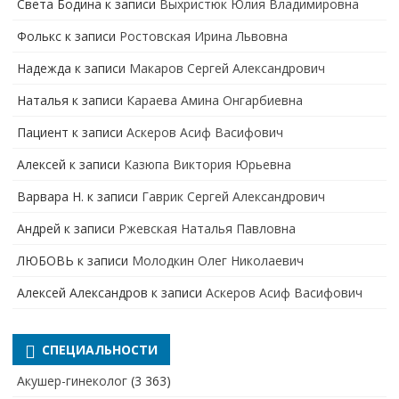
Света Бодина
к записи
Выхристюк Юлия Владимировна
Фолькс
к записи
Ростовская Ирина Львовна
Надежда
к записи
Макаров Сергей Александрович
Наталья
к записи
Караева Амина Онгарбиевна
Пациент
к записи
Аскеров Асиф Васифович
Алексей
к записи
Казюпа Виктория Юрьевна
Варвара Н.
к записи
Гаврик Сергей Александрович
Андрей
к записи
Ржевская Наталья Павловна
ЛЮБОВЬ
к записи
Молодкин Олег Николаевич
Алексей Александров
к записи
Аскеров Асиф Васифович
СПЕЦИАЛЬНОСТИ
Акушер-гинеколог
(3 363)