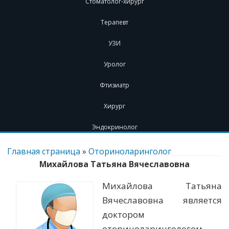
Стоматолог-хирург
Терапевт
УЗИ
Уролог
Фтизиатр
Хирург
Эндокринолог
Перейти
к
Главная страница
»
Оториноларинголог
содержимому
Михайлова Татьяна Вячеславовна
Михайлова Татьяна
Вячеславовна является
доктором
оториноларингологом.