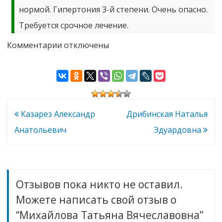
нормой. Гипертония 3-й степени. Очень опасно.
Требуется срочное лечение.
к
Комментарии
отключены
записи
Михайлова
Татьяна
Вячеславовна
Навигация
Казарез Александр
Дрибинская Наталья
по
Анатольевич
Эдуардовна
записям
Отзывов пока никто не оставил.
Можете написать свой отзыв о
“Михайлова Татьяна Вячеславовна”