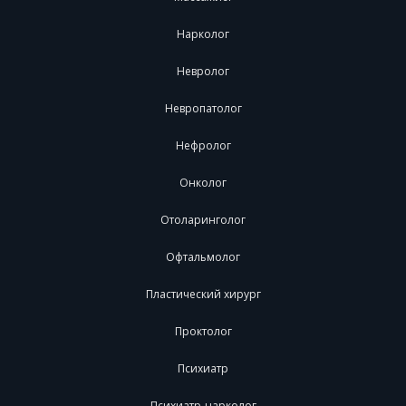
Нарколог
Невролог
Невропатолог
Нефролог
Онколог
Отоларинголог
Офтальмолог
Пластический хирург
Проктолог
Психиатр
Психиатр-нарколог