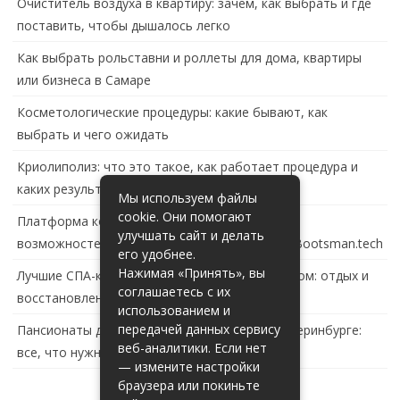
Очиститель воздуха в квартиру: зачем, как выбрать и где
поставить, чтобы дышалось легко
Как выбрать рольставни и роллеты для дома, квартиры
или бизнеса в Самаре
Косметологические процедуры: какие бывают, как
выбрать и чего ожидать
Криолиполиз: что это такое, как работает процедура и
каких результатов ждать
Мы используем файлы
cookie. Они помогают
Платформа контейнеризации в России: обзор
улучшать сайт и делать
возможностей и перспектив развития сайта Bootsman.tech
его удобнее.
Нажимая «Принять», вы
Лучшие СПА-комплексы в Тольятти с бассейном: отдых и
соглашаетесь с их
восстановление за городом
использованием и
передачей данных сервису
Пансионаты для пожилых с деменцией в Екатеринбурге:
веб-аналитики. Если нет
все, что нужно знать
— измените настройки
браузера или покиньте