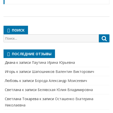
ПОИСК
Поиск
Пои
для:
ПОСЛЕДНИЕ ОТЗЫВЫ
Диана
к записи
Паутина Ирина Юрьевна
Игорь
к записи
Шапошников Валентин Викторович
Любовь
к записи
Борода Александр Моисеевич
Светлана
к записи
Белявская Юлия Владимировна
Cветлана Токарева
к записи
Осташенко Екатерина
Николаевна