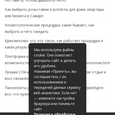
поставить, чтобы дышалось легко
Как выбрать рольставни и роллеты для дома, квартиры
или бизнеса в Самаре
Косметологические процедуры: какие бывают, как
выбрать и чего ожидать
Криолиполиз: что это такое, как работает процедура и
каких результатов ждать
Мы используем файлы
cookie. Они помогают
Платформа контейнеризации в России: обзор
улучшать сайт и делать
возможностей и перспектив развития сайта Bootsman.tech
его удобнее.
Нажимая «Принять», вы
Лучшие СПА-комплексы в Тольятти с бассейном: отдых и
соглашаетесь с их
восстановление за городом
использованием и
передачей данных сервису
Пансионаты для пожилых с деменцией в Екатеринбурге:
веб-аналитики. Если нет
все, что нужно знать
— измените настройки
браузера или покиньте
сайт.
Политика обработки