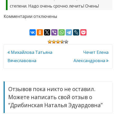
степени. Надо очень срочно лечить! Очень!
к
Комментарии
отключены
записи
Дрибинская
Наталья
Эдуардовна
Навигация
Михайлова Татьяна
Чечет Елена
по
Вячеславовна
Александровна
записям
Отзывов пока никто не оставил.
Можете написать свой отзыв о
“Дрибинская Наталья Эдуардовна”