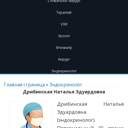
Стоматолог-хирург
Терапевт
УЗИ
Уролог
Фтизиатр
Хирург
Эндокринолог
Перейти
к
Главная страница
»
Эндокринолог
содержимому
Дрибинская Наталья Эдуардовна
Дрибинская Наталья
Эдуардовна
(эндокринолог).
Персональный ID врача: