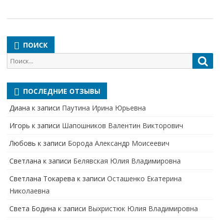
ПОИСК
Поиск
Пои
для:
ПОСЛЕДНИЕ ОТЗЫВЫ
Диана
к записи
Паутина Ирина Юрьевна
Игорь
к записи
Шапошников Валентин Викторович
Любовь
к записи
Борода Александр Моисеевич
Светлана
к записи
Белявская Юлия Владимировна
Cветлана Токарева
к записи
Осташенко Екатерина
Николаевна
Света Бодина
к записи
Выхристюк Юлия Владимировна