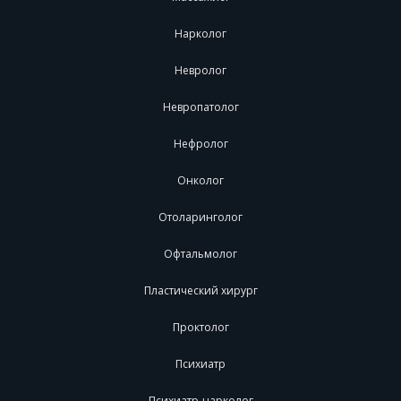
Нарколог
Невролог
Невропатолог
Нефролог
Онколог
Отоларинголог
Офтальмолог
Пластический хирург
Проктолог
Психиатр
Психиатр-нарколог