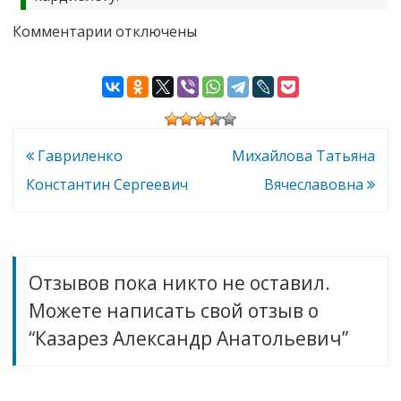
к
Комментарии
отключены
записи
Казарез
Александр
Анатольевич
Навигация
Гавриленко
Михайлова Татьяна
по
Константин Сергеевич
Вячеславовна
записям
Отзывов пока никто не оставил.
Можете написать свой отзыв о
“Казарез Александр Анатольевич”