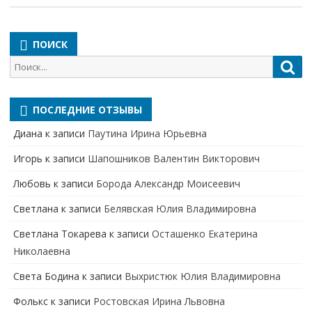
ПОИСК
Поиск
Пои
для:
ПОСЛЕДНИЕ ОТЗЫВЫ
Диана
к записи
Паутина Ирина Юрьевна
Игорь
к записи
Шапошников Валентин Викторович
Любовь
к записи
Борода Александр Моисеевич
Светлана
к записи
Белявская Юлия Владимировна
Cветлана Токарева
к записи
Осташенко Екатерина
Николаевна
Света Бодина
к записи
Выхристюк Юлия Владимировна
Фолькс
к записи
Ростовская Ирина Львовна