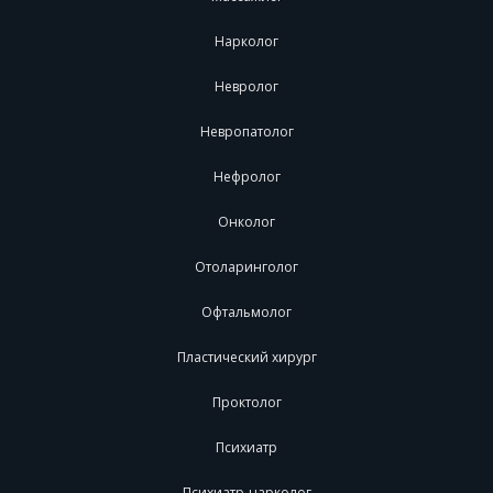
Нарколог
Невролог
Невропатолог
Нефролог
Онколог
Отоларинголог
Офтальмолог
Пластический хирург
Проктолог
Психиатр
Психиатр-нарколог