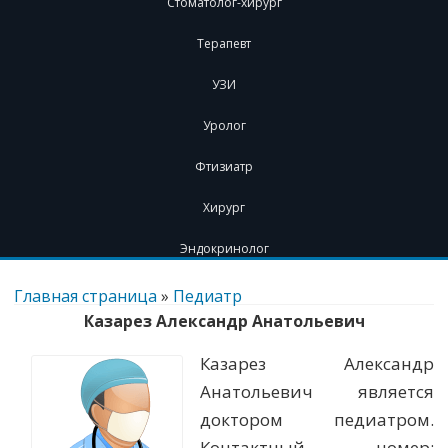
Стоматолог-хирург
Терапевт
УЗИ
Уролог
Фтизиатр
Хирург
Эндокринолог
Перейти
к
Главная страница
»
Педиатр
содержимому
Казарез Александр Анатольевич
Казарез Александр
Анатольевич является
доктором педиатром.
Контактный номер: