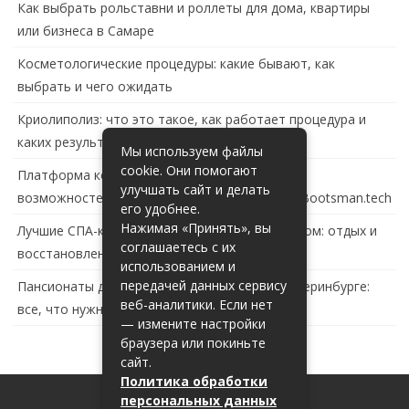
Как выбрать рольставни и роллеты для дома, квартиры
или бизнеса в Самаре
Косметологические процедуры: какие бывают, как
выбрать и чего ожидать
Криолиполиз: что это такое, как работает процедура и
каких результатов ждать
Мы используем файлы
cookie. Они помогают
Платформа контейнеризации в России: обзор
улучшать сайт и делать
возможностей и перспектив развития сайта Bootsman.tech
его удобнее.
Нажимая «Принять», вы
Лучшие СПА-комплексы в Тольятти с бассейном: отдых и
соглашаетесь с их
восстановление за городом
использованием и
передачей данных сервису
Пансионаты для пожилых с деменцией в Екатеринбурге:
веб-аналитики. Если нет
все, что нужно знать
— измените настройки
браузера или покиньте
сайт.
Политика обработки
персональных данных