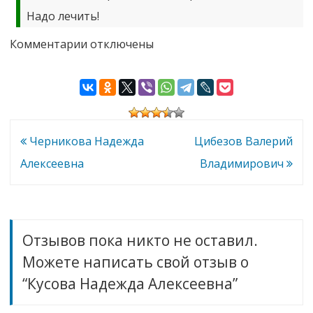
Надо лечить!
к
Комментарии
отключены
записи
Кусова
Надежда
Алексеевна
Навигация
Черникова Надежда
Цибезов Валерий
по
Алексеевна
Владимирович
записям
Отзывов пока никто не оставил.
Можете написать свой отзыв о
“Кусова Надежда Алексеевна”