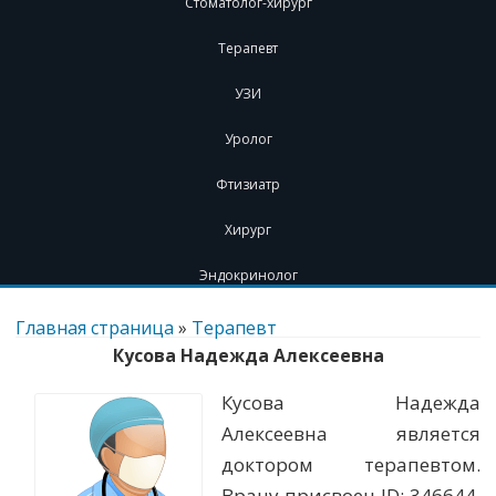
Стоматолог-хирург
Терапевт
УЗИ
Уролог
Фтизиатр
Хирург
Эндокринолог
Перейти
к
Главная страница
»
Терапевт
содержимому
Кусова Надежда Алексеевна
Кусова Надежда
Алексеевна является
доктором терапевтом.
Врачу присвоен ID: 346644.