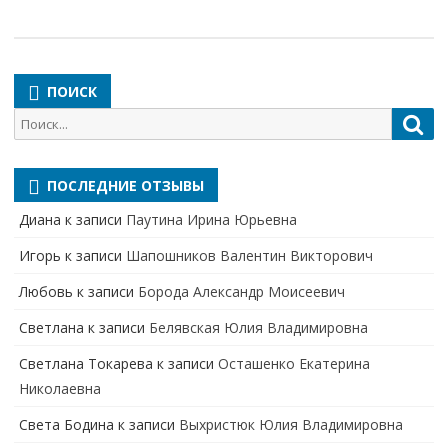
ПОИСК
Поиск
Пои
для:
ПОСЛЕДНИЕ ОТЗЫВЫ
Диана
к записи
Паутина Ирина Юрьевна
Игорь
к записи
Шапошников Валентин Викторович
Любовь
к записи
Борода Александр Моисеевич
Светлана
к записи
Белявская Юлия Владимировна
Cветлана Токарева
к записи
Осташенко Екатерина
Николаевна
Света Бодина
к записи
Выхристюк Юлия Владимировна