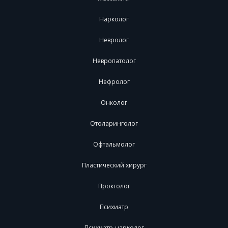
Нарколог
Невролог
Невропатолог
Нефролог
Онколог
Отоларинголог
Офтальмолог
Пластический хирург
Проктолог
Психиатр
Психиатр-нарколог