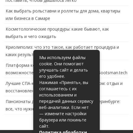
поставить, чтобы дышалось легко
Как выбрать рольставни и роллеты для дома, квартиры
или бизнеса в Самаре
Косметологические процедуры: какие бывают, как
выбрать и чего ожидать
Криолиполиз: что это такое, как работает процедура и
каких результатов ждать
Мы используем файлы
cookie. Они помогают
Платформа контейнеризации в России: обзор
улучшать сайт и делать
возможностей и перспектив развития сайта Bootsman.tech
его удобнее.
Нажимая «Принять», вы
Лучшие СПА-комплексы в Тольятти с бассейном: отдых и
соглашаетесь с их
восстановление за городом
использованием и
передачей данных сервису
Пансионаты для пожилых с деменцией в Екатеринбурге:
веб-аналитики. Если нет
все, что нужно знать
— измените настройки
браузера или покиньте
сайт.
Политика обработки