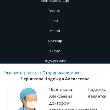
Стоматолог-хирург
Терапевт
УЗИ
Уролог
Фтизиатр
Хирург
Эндокринолог
Перейти
к
Главная страница
»
Оториноларинголог
содержимому
Черникова Надежда Алексеевна
Черникова Надежда
Алексеевна является
доктором
оториноларингологом.