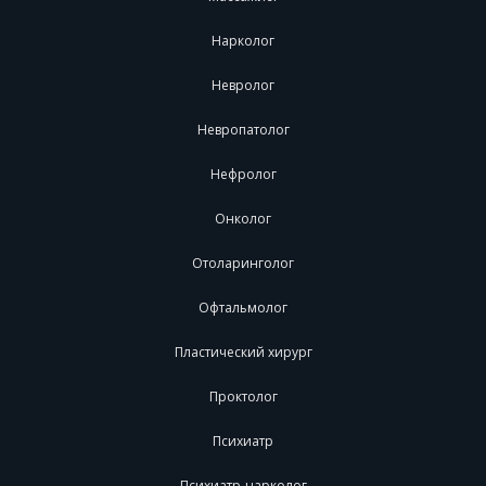
Нарколог
Невролог
Невропатолог
Нефролог
Онколог
Отоларинголог
Офтальмолог
Пластический хирург
Проктолог
Психиатр
Психиатр-нарколог