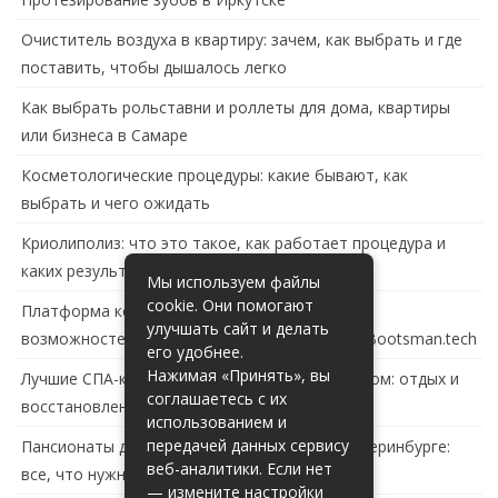
Очиститель воздуха в квартиру: зачем, как выбрать и где
поставить, чтобы дышалось легко
Как выбрать рольставни и роллеты для дома, квартиры
или бизнеса в Самаре
Косметологические процедуры: какие бывают, как
выбрать и чего ожидать
Криолиполиз: что это такое, как работает процедура и
каких результатов ждать
Мы используем файлы
cookie. Они помогают
Платформа контейнеризации в России: обзор
улучшать сайт и делать
возможностей и перспектив развития сайта Bootsman.tech
его удобнее.
Нажимая «Принять», вы
Лучшие СПА-комплексы в Тольятти с бассейном: отдых и
соглашаетесь с их
восстановление за городом
использованием и
передачей данных сервису
Пансионаты для пожилых с деменцией в Екатеринбурге:
веб-аналитики. Если нет
все, что нужно знать
— измените настройки