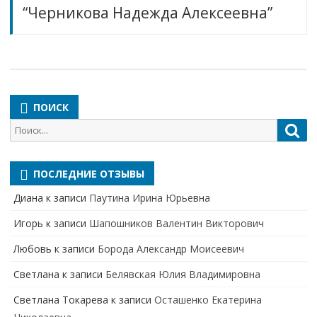
“Черникова Надежда Алексеевна”
ПОИСК
Поиск
Пои
для:
ПОСЛЕДНИЕ ОТЗЫВЫ
Диана
к записи
Паутина Ирина Юрьевна
Игорь
к записи
Шапошников Валентин Викторович
Любовь
к записи
Борода Александр Моисеевич
Светлана
к записи
Белявская Юлия Владимировна
Cветлана Токарева
к записи
Осташенко Екатерина