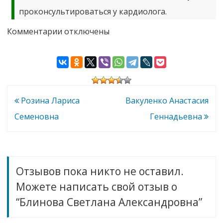
проконсультироваться у кардиолога.
к
Комментарии
отключены
записи
Блинова
Светлана
Александровна
Навигация
Розина Лариса
Вакуленко Анастасия
по
Семеновна
Геннадьевна
записям
Отзывов пока никто не оставил.
Можете написать свой отзыв о
“Блинова Светлана Александровна”