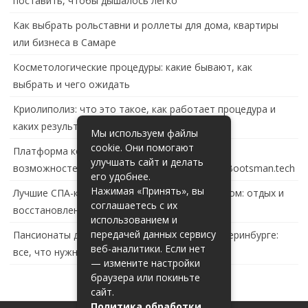
поставить, чтобы дышалось легко
Как выбрать рольставни и роллеты для дома, квартиры
или бизнеса в Самаре
Косметологические процедуры: какие бывают, как
выбрать и чего ожидать
Криолиполиз: что это такое, как работает процедура и
каких результатов ждать
Мы используем файлы
cookie. Они помогают
Платформа контейнеризации в России: обзор
улучшать сайт и делать
возможностей и перспектив развития сайта Bootsman.tech
его удобнее.
Нажимая «Принять», вы
Лучшие СПА-комплексы в Тольятти с бассейном: отдых и
соглашаетесь с их
восстановление за городом
использованием и
передачей данных сервису
Пансионаты для пожилых с деменцией в Екатеринбурге:
веб-аналитики. Если нет
все, что нужно знать
— измените настройки
браузера или покиньте
сайт.
Политика обработки