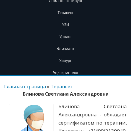
Стоматолог-хирург
Терапевт
УЗИ
Уролог
Фтизиатр
Хирург
Эндокринолог
Перейти
к
Главная страница
»
Терапевт
содержимому
Блинова Светлана Александровна
Блинова Светлана
Александровна - обладает
сертификатом по терапии.
Контакты: +7(499)2130040.