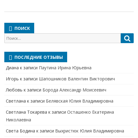
ПОИСК
Поиск
Пои
для:
ПОСЛЕДНИЕ ОТЗЫВЫ
Диана
к записи
Паутина Ирина Юрьевна
Игорь
к записи
Шапошников Валентин Викторович
Любовь
к записи
Борода Александр Моисеевич
Светлана
к записи
Белявская Юлия Владимировна
Cветлана Токарева
к записи
Осташенко Екатерина
Николаевна
Света Бодина
к записи
Выхристюк Юлия Владимировна