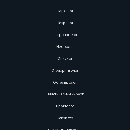
Нарколог
Невролог
Невропатолог
Нефролог
Онколог
Отоларинголог
Офтальмолог
Пластический хирург
Проктолог
Психиатр
Психиатр-нарколог