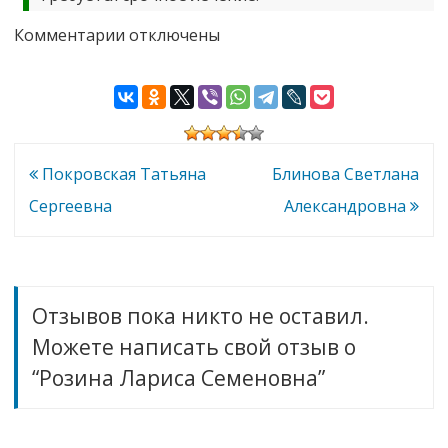
к
Комментарии
отключены
записи
Розина
Лариса
Семеновна
Навигация
Покровская Татьяна
Блинова Светлана
по
Сергеевна
Александровна
записям
Отзывов пока никто не оставил.
Можете написать свой отзыв о
“Розина Лариса Семеновна”