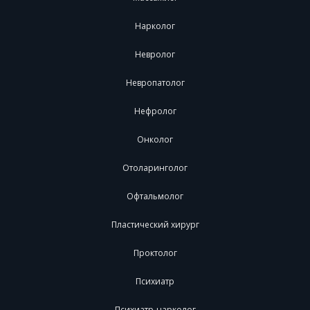
Нарколог
Невролог
Невропатолог
Нефролог
Онколог
Отоларинголог
Офтальмолог
Пластический хирург
Проктолог
Психиатр
Психиатр-нарколог