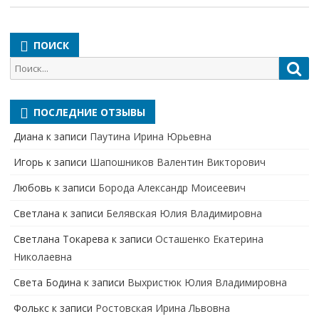
ПОИСК
Поиск
Пои
для:
ПОСЛЕДНИЕ ОТЗЫВЫ
Диана
к записи
Паутина Ирина Юрьевна
Игорь
к записи
Шапошников Валентин Викторович
Любовь
к записи
Борода Александр Моисеевич
Светлана
к записи
Белявская Юлия Владимировна
Cветлана Токарева
к записи
Осташенко Екатерина
Николаевна
Света Бодина
к записи
Выхристюк Юлия Владимировна
Фолькс
к записи
Ростовская Ирина Львовна