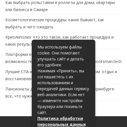
Как выбрать рольставни и роллеты для дома, квартиры
или бизнеса в Самаре
Косметологические процедуры: какие бывают, как
выбрать и чего ожидать
Криолиполиз: что это такое, как работает процедура и
каких результатов ждать
Мы используем файлы
cookie. Они помогают
Платформа контейнеризации в России: обзор
улучшать сайт и делать
возможностей и перспектив развития сайта Bootsman.tech
его удобнее.
Нажимая «Принять», вы
Лучшие СПА-комплексы в Тольятти с бассейном: отдых и
соглашаетесь с их
восстановление за городом
использованием и
передачей данных сервису
Пансионаты для пожилых с деменцией в Екатеринбурге:
веб-аналитики. Если нет
все, что нужно знать
— измените настройки
браузера или покиньте
сайт.
Политика обработки
персональных данных