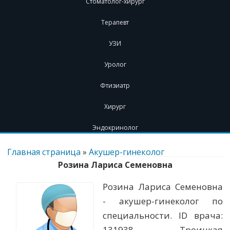
Стоматолог-хирург
Терапевт
УЗИ
Уролог
Фтизиатр
Хирург
Эндокринолог
Перейти
к
Главная страница
»
Акушер-гинеколог
содержимому
Розина Лариса Семеновна
Розина Лариса Семеновна
- акушер-гинеколог по
специальности. ID врача:
131938. Троицкая