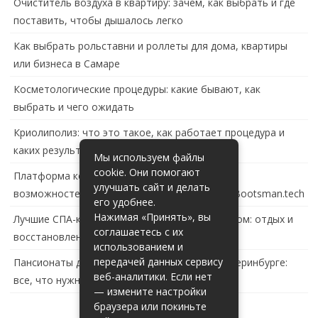
Очиститель воздуха в квартиру: зачем, как выбрать и где
поставить, чтобы дышалось легко
Как выбрать рольставни и роллеты для дома, квартиры
или бизнеса в Самаре
Косметологические процедуры: какие бывают, как
выбрать и чего ожидать
Криолиполиз: что это такое, как работает процедура и
каких результатов ждать
Мы используем файлы
cookie. Они помогают
Платформа контейнеризации в России: обзор
улучшать сайт и делать
возможностей и перспектив развития сайта Bootsman.tech
его удобнее.
Нажимая «Принять», вы
Лучшие СПА-комплексы в Тольятти с бассейном: отдых и
соглашаетесь с их
восстановление за городом
использованием и
передачей данных сервису
Пансионаты для пожилых с деменцией в Екатеринбурге:
веб-аналитики. Если нет
все, что нужно знать
— измените настройки
браузера или покиньте