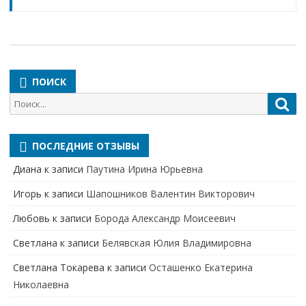
ПОИСК
Поиск
Пои
для:
ПОСЛЕДНИЕ ОТЗЫВЫ
Диана
к записи
Паутина Ирина Юрьевна
Игорь
к записи
Шапошников Валентин Викторович
Любовь
к записи
Борода Александр Моисеевич
Светлана
к записи
Белявская Юлия Владимировна
Cветлана Токарева
к записи
Осташенко Екатерина
Николаевна