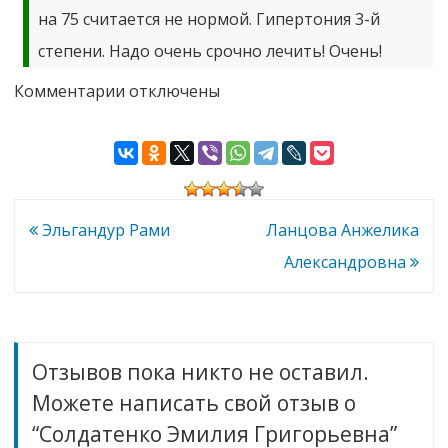
на 75 считается не нормой. Гипертония 3-й
степени. Надо очень срочно лечить! Очень!
к
Комментарии
отключены
записи
Солдатенко
Эмилия
Григорьевна
Навигация
Эльгандур Рами
Ланцова Анжелика
по
Александровна
записям
Отзывов пока никто не оставил.
Можете написать свой отзыв о
“Солдатенко Эмилия Григорьевна”