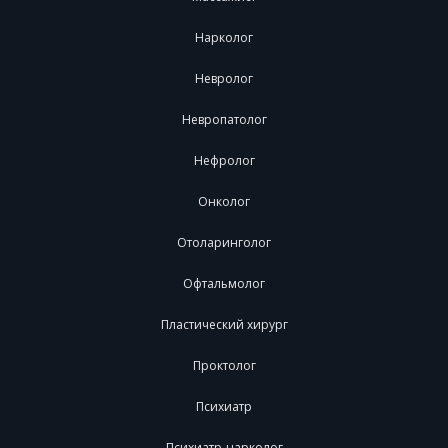
Нарколог
Невролог
Невропатолог
Нефролог
Онколог
Отоларинголог
Офтальмолог
Пластический хирург
Проктолог
Психиатр
Психиатр-нарколог