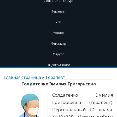
Стоматолог-хирург
Терапевт
УЗИ
Уролог
Фтизиатр
Хирург
Эндокринолог
Перейти
к
Главная страница
»
Терапевт
содержимому
Солдатенко Эмилия Григорьевна
Солдатенко Эмилия
Григорьевна (терапевт).
Персональный ID врача:
№194335. Местом работы