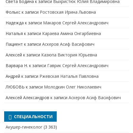
Света Бодина
к записи
Выхристюк Юлия Владимировна
Фолькс
к записи
Ростовская Ирина Львовна
Надежда
к записи
Макаров Сергей Александрович
Наталья
к записи
Караева Амина Онгарбиевна
Пациент
к записи
Аскеров Асиф Васифович
Алексей
к записи
Казюпа Виктория Юрьевна
Варвара Н.
к записи
Гаврик Сергей Александрович
Андрей
к записи
Ржевская Наталья Павловна
ЛЮБОВЬ
к записи
Молодкин Олег Николаевич
Алексей Александров
к записи
Аскеров Асиф Васифович
СПЕЦИАЛЬНОСТИ
Акушер-гинеколог
(3 363)