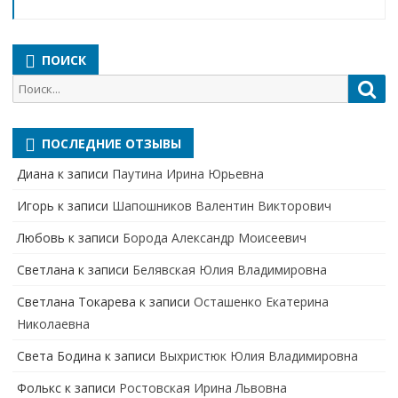
ПОИСК
Поиск
Пои
для:
ПОСЛЕДНИЕ ОТЗЫВЫ
Диана
к записи
Паутина Ирина Юрьевна
Игорь
к записи
Шапошников Валентин Викторович
Любовь
к записи
Борода Александр Моисеевич
Светлана
к записи
Белявская Юлия Владимировна
Cветлана Токарева
к записи
Осташенко Екатерина
Николаевна
Света Бодина
к записи
Выхристюк Юлия Владимировна
Фолькс
к записи
Ростовская Ирина Львовна