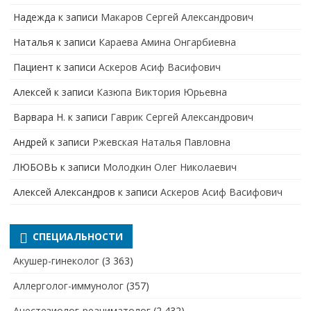
Надежда
к записи
Макаров Сергей Александрович
Наталья
к записи
Караева Амина Онгарбиевна
Пациент
к записи
Аскеров Асиф Васифович
Алексей
к записи
Казюпа Виктория Юрьевна
Варвара Н.
к записи
Гаврик Сергей Александрович
Андрей
к записи
Ржевская Наталья Павловна
ЛЮБОВЬ
к записи
Молодкин Олег Николаевич
Алексей Александров
к записи
Аскеров Асиф Васифович
СПЕЦИАЛЬНОСТИ
Акушер-гинеколог
(3 363)
Аллерголог-иммунолог
(357)
Анестезиолог-реаниматолог
(2 432)