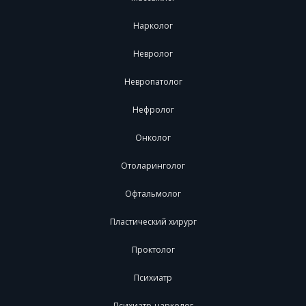
Нарколог
Невролог
Невропатолог
Нефролог
Онколог
Отоларинголог
Офтальмолог
Пластический хирург
Проктолог
Психиатр
Психиатр-нарколог