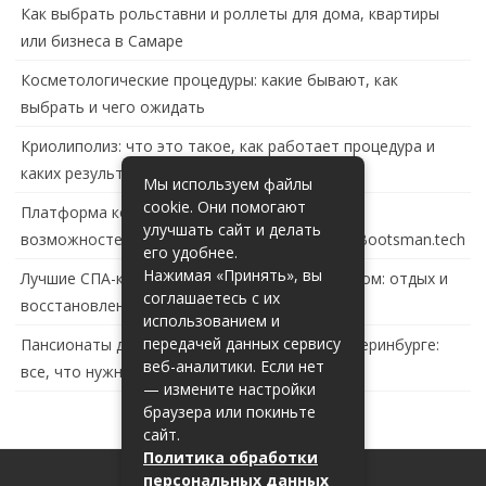
Как выбрать рольставни и роллеты для дома, квартиры
или бизнеса в Самаре
Косметологические процедуры: какие бывают, как
выбрать и чего ожидать
Криолиполиз: что это такое, как работает процедура и
каких результатов ждать
Мы используем файлы
cookie. Они помогают
Платформа контейнеризации в России: обзор
улучшать сайт и делать
возможностей и перспектив развития сайта Bootsman.tech
его удобнее.
Нажимая «Принять», вы
Лучшие СПА-комплексы в Тольятти с бассейном: отдых и
соглашаетесь с их
восстановление за городом
использованием и
передачей данных сервису
Пансионаты для пожилых с деменцией в Екатеринбурге:
веб-аналитики. Если нет
все, что нужно знать
— измените настройки
браузера или покиньте
сайт.
Политика обработки
персональных данных