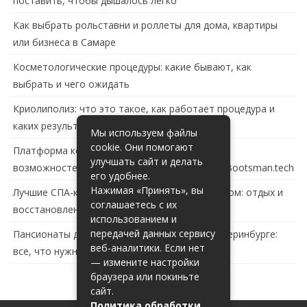
поставить, чтобы дышалось легко
Как выбрать рольставни и роллеты для дома, квартиры
или бизнеса в Самаре
Косметологические процедуры: какие бывают, как
выбрать и чего ожидать
Криолиполиз: что это такое, как работает процедура и
каких результатов ждать
Мы используем файлы
cookie. Они помогают
Платформа контейнеризации в России: обзор
улучшать сайт и делать
возможностей и перспектив развития сайта Bootsman.tech
его удобнее.
Нажимая «Принять», вы
Лучшие СПА-комплексы в Тольятти с бассейном: отдых и
соглашаетесь с их
восстановление за городом
использованием и
передачей данных сервису
Пансионаты для пожилых с деменцией в Екатеринбурге:
веб-аналитики. Если нет
все, что нужно знать
— измените настройки
браузера или покиньте
сайт.
Политика обработки