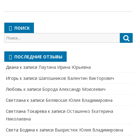
ПОИСК
Поиск
Пои
для:
ПОСЛЕДНИЕ ОТЗЫВЫ
Диана
к записи
Паутина Ирина Юрьевна
Игорь
к записи
Шапошников Валентин Викторович
Любовь
к записи
Борода Александр Моисеевич
Светлана
к записи
Белявская Юлия Владимировна
Cветлана Токарева
к записи
Осташенко Екатерина
Николаевна
Света Бодина
к записи
Выхристюк Юлия Владимировна