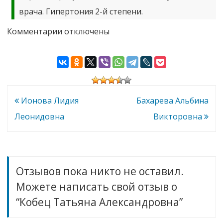
врача. Гипертония 2-й степени.
к
Комментарии
отключены
записи
Кобец
Татьяна
Александровна
Навигация
Ионова Лидия
Бахарева Альбина
по
Леонидовна
Викторовна
записям
Отзывов пока никто не оставил.
Можете написать свой отзыв о
“Кобец Татьяна Александровна”