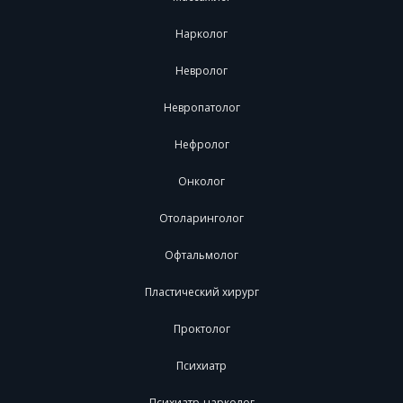
Нарколог
Невролог
Невропатолог
Нефролог
Онколог
Отоларинголог
Офтальмолог
Пластический хирург
Проктолог
Психиатр
Психиатр-нарколог