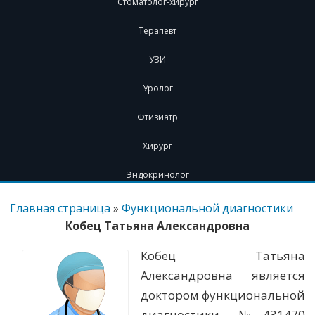
Стоматолог-хирург
Терапевт
УЗИ
Уролог
Фтизиатр
Хирург
Эндокринолог
Перейти
к
Главная страница
»
Функциональной диагностики
содержимому
Кобец Татьяна Александровна
Кобец Татьяна
Александровна является
доктором функциональной
диагностики. №431470