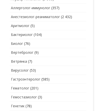
Аллерголог-иммунолог
(357)
СТОМАТОЛОГ
СТОМАТОЛОГ-ГИГИЕНИСТ
Анестезиолог-реаниматолог
(2 432)
ТЕРАПЕВТ
СТОМАТОЛОГ-ОРТОДОНТ
Аритмолог
(5)
УЗИ
СТОМАТОЛОГ-ОРТОПЕД
Бактериолог
(104)
УРОЛОГ
СТОМАТОЛОГ-ПАРОДОНТОЛОГ
Биолог
(76)
ФТИЗИАТР
СТОМАТОЛОГ-ТЕРАПЕВТ
Вертебролог
(9)
ХИРУРГ
СТОМАТОЛОГ-ХИРУРГ
Ветрянка
(7)
ЭНДОКРИНОЛОГ
Вирусолог
(53)
Гастроэнтеролог
(585)
Гематолог
(201)
Гемостазиолог
(3)
Генетик
(78)