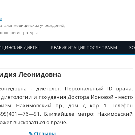
х
Каталог медицинских учреждений,
онов регистратуры.
ИЦИНСКИЕ ДИЕТЫ
РЕАБИЛИТАЦИЯ ПОСЛЕ ТРАВМ
З
Перейти
к
содержимому
идия Леонидовна
онидовна - диетолог. Персональный ID врача:
 диетологии и похудения Доктора Ионовой - место
ием: Нахимовский пр., дом 7, кор. 1. Телефон
(495)401—76—51. Ближайшее метро: Нахимовский
ожет высказаться о враче.
✎ Отзывы