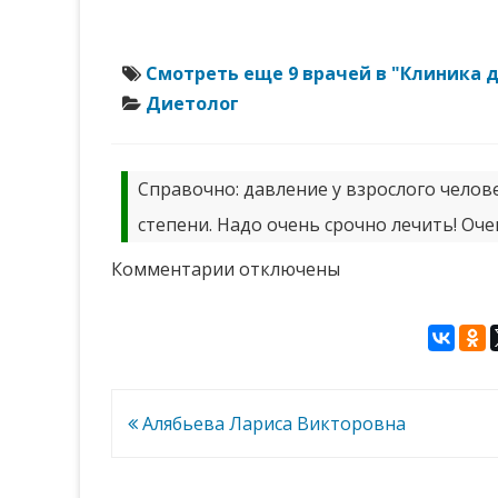
Смотреть еще 9 врачей в "Клиника 
Диетолог
Справочно: давление у взрослого челове
степени. Надо очень срочно лечить! Оче
к
Комментарии
отключены
записи
Ионова
Лидия
Леонидовна
Навигация
Алябьева Лариса Викторовна
по
записям