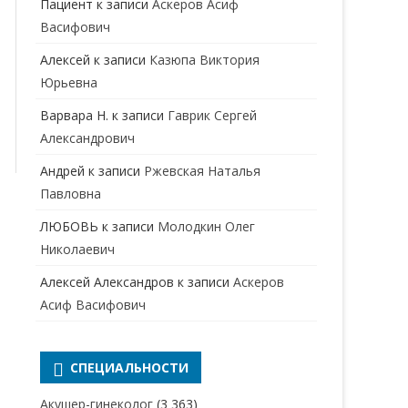
Пациент
к записи
Аскеров Асиф
НАРКОЛОГ
ПЕРИНАТАЛЬНЫЙ ПСИХОЛОГ
Васифович
НЕВРОЛОГ
Алексей
к записи
Казюпа Виктория
НЕВРОПАТОЛОГ
Юрьевна
Варвара Н.
к записи
Гаврик Сергей
НЕФРОЛОГ
Александрович
ОНКОЛОГ
Андрей
к записи
Ржевская Наталья
ОТОЛАРИНГОЛОГ
Павловна
ЛЮБОВЬ
к записи
Молодкин Олег
ОФТАЛЬМОЛОГ
Николаевич
ПЛАСТИЧЕСКИЙ ХИРУРГ
Алексей Александров
к записи
Аскеров
ПРОКТОЛОГ
Асиф Васифович
ПСИХИАТР
ПСИХИАТР-НАРКОЛОГ
СПЕЦИАЛЬНОСТИ
РЕВМАТОЛОГ
ПСИХОЛОГ
Акушер-гинеколог
(3 363)
РЕНТГЕНОЛОГ
ПСИХОТЕРАПЕВТ