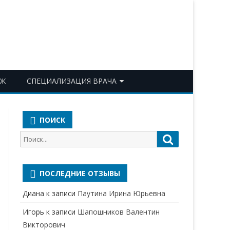
ОЖ
СПЕЦИАЛИЗАЦИЯ ВРАЧА
АКУШЕР-ГИНЕКОЛОГ
ПОИСК
АЛЛЕРГОЛОГ-ИММУНОЛОГ
Поиск
Поиск
АНЕСТЕЗИОЛОГ-
для:
РЕАНИМАТОЛОГ
ПОСЛЕДНИЕ ОТЗЫВЫ
БАКТЕРИОЛОГ
Диана
к записи
Паутина Ирина Юрьевна
ВЕРТЕБРОЛОГ
Игорь
к записи
Шапошников Валентин
ГАСТРОЭНТЕРОЛОГ
Викторович