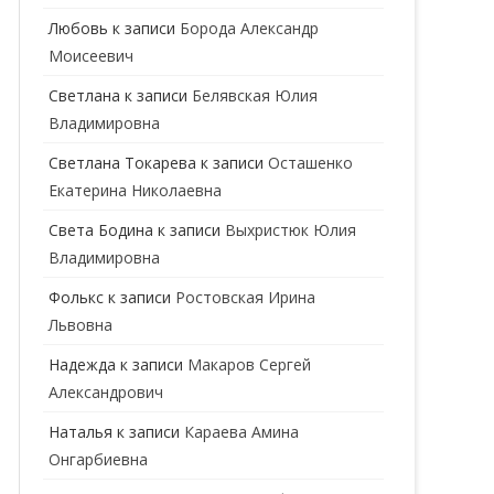
ГЕНЕТИК
Любовь
к записи
Борода Александр
Моисеевич
ГИНЕКОЛОГ
Светлана
к записи
Белявская Юлия
ГОМЕОПАТ
Владимировна
ДЕРМАТОВЕНЕРОЛОГ
Cветлана Токарева
к записи
Осташенко
Екатерина Николаевна
ДЕРМАТОЛОГ
Света Бодина
к записи
Выхристюк Юлия
ДЕТСКИЕ ВРАЧИ
ДЕТСКИЙ КАРДИОЛОГ
Владимировна
ДИЕТОЛОГ
ДЕТСКИЙ ПСИХИАТР
Фолькс
к записи
Ростовская Ирина
Львовна
КАРДИОЛОГ
ДЕТСКИЙ СТОМАТОЛОГ
Надежда
к записи
Макаров Сергей
КОСМЕТОЛОГ
ДЕТСКИЙ ХИРУРГ
Александрович
МАММОЛОГ
ЛОГОПЕД
Наталья
к записи
Караева Амина
Онгарбиевна
МАССАЖИСТ
ПЕДИАТР