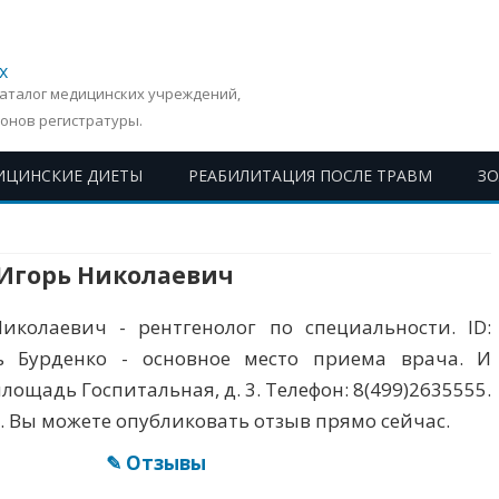
х
Каталог медицинских учреждений,
онов регистратуры.
ИЦИНСКИЕ ДИЕТЫ
РЕАБИЛИТАЦИЯ ПОСЛЕ ТРАВМ
З
Перейти
к
содержимому
 Игорь Николаевич
иколаевич - рентгенолог по специальности. ID:
ль Бурденко - основное место приема врача. И
площадь Госпитальная, д. 3. Телефон: 8(499)2635555.
). Вы можете опубликовать отзыв прямо сейчас.
✎ Отзывы