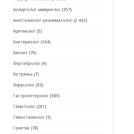
Аллерголог-иммунолог
(357)
СТОМАТОЛОГ
СТОМАТОЛОГ-ГИГИЕНИСТ
Анестезиолог-реаниматолог
(2 432)
ТЕРАПЕВТ
СТОМАТОЛОГ-ОРТОДОНТ
Аритмолог
(5)
УЗИ
СТОМАТОЛОГ-ОРТОПЕД
Бактериолог
(104)
УРОЛОГ
СТОМАТОЛОГ-ПАРОДОНТОЛОГ
Биолог
(76)
ФТИЗИАТР
СТОМАТОЛОГ-ТЕРАПЕВТ
Вертебролог
(9)
ХИРУРГ
СТОМАТОЛОГ-ХИРУРГ
Ветрянка
(7)
ЭНДОКРИНОЛОГ
Вирусолог
(53)
Гастроэнтеролог
(585)
Гематолог
(201)
Гемостазиолог
(3)
Генетик
(78)