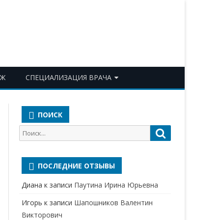
ОЖ
СПЕЦИАЛИЗАЦИЯ ВРАЧА
АКУШЕР-ГИНЕКОЛОГ
ПОИСК
АЛЛЕРГОЛОГ-ИММУНОЛОГ
Поиск
Поиск
АНЕСТЕЗИОЛОГ-
для:
РЕАНИМАТОЛОГ
ПОСЛЕДНИЕ ОТЗЫВЫ
БАКТЕРИОЛОГ
Диана
к записи
Паутина Ирина Юрьевна
ВЕРТЕБРОЛОГ
Игорь
к записи
Шапошников Валентин
ГАСТРОЭНТЕРОЛОГ
Викторович