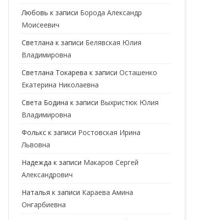
ГЕНЕТИК
Любовь
к записи
Борода Александр
Моисеевич
ГИНЕКОЛОГ
Светлана
к записи
Белявская Юлия
ГОМЕОПАТ
Владимировна
ДЕРМАТОВЕНЕРОЛОГ
Cветлана Токарева
к записи
Осташенко
Екатерина Николаевна
ДЕРМАТОЛОГ
Света Бодина
к записи
Выхристюк Юлия
ДЕТСКИЕ ВРАЧИ
ДЕТСКИЙ КАРДИОЛОГ
Владимировна
ДИЕТОЛОГ
ДЕТСКИЙ ПСИХИАТР
Фолькс
к записи
Ростовская Ирина
Львовна
КАРДИОЛОГ
ДЕТСКИЙ СТОМАТОЛОГ
Надежда
к записи
Макаров Сергей
КОСМЕТОЛОГ
ДЕТСКИЙ ХИРУРГ
Александрович
МАММОЛОГ
ЛОГОПЕД
Наталья
к записи
Караева Амина
Онгарбиевна
МАССАЖИСТ
ПЕДИАТР