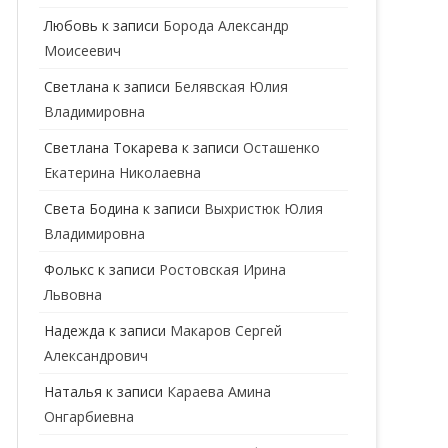
ГЕНЕТИК
Любовь
к записи
Борода Александр
Моисеевич
ГИНЕКОЛОГ
Светлана
к записи
Белявская Юлия
ГОМЕОПАТ
Владимировна
ДЕРМАТОВЕНЕРОЛОГ
Cветлана Токарева
к записи
Осташенко
Екатерина Николаевна
ДЕРМАТОЛОГ
Света Бодина
к записи
Выхристюк Юлия
ДЕТСКИЕ ВРАЧИ
ДЕТСКИЙ КАРДИОЛОГ
Владимировна
ДИЕТОЛОГ
ДЕТСКИЙ ПСИХИАТР
Фолькс
к записи
Ростовская Ирина
Львовна
КАРДИОЛОГ
ДЕТСКИЙ СТОМАТОЛОГ
Надежда
к записи
Макаров Сергей
КОСМЕТОЛОГ
ДЕТСКИЙ ХИРУРГ
Александрович
МАММОЛОГ
ЛОГОПЕД
Наталья
к записи
Караева Амина
Онгарбиевна
МАССАЖИСТ
ПЕДИАТР