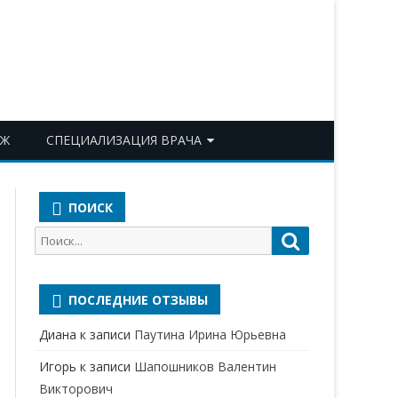
ОЖ
СПЕЦИАЛИЗАЦИЯ ВРАЧА
АКУШЕР-ГИНЕКОЛОГ
ПОИСК
АЛЛЕРГОЛОГ-ИММУНОЛОГ
Поиск
Поиск
АНЕСТЕЗИОЛОГ-
для:
РЕАНИМАТОЛОГ
ПОСЛЕДНИЕ ОТЗЫВЫ
БАКТЕРИОЛОГ
Диана
к записи
Паутина Ирина Юрьевна
ВЕРТЕБРОЛОГ
Игорь
к записи
Шапошников Валентин
ГАСТРОЭНТЕРОЛОГ
Викторович