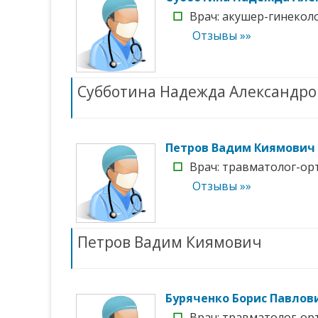
☐
Врач: акушер-гинеколог
Отзывы »»
Субботина Надежда Александро
Петров Вадим Киямович
☐
Врач: травматолог-орт
Отзывы »»
Петров Вадим Киямович
Буряченко Борис Павлов
☐
Врач: травматолог-орт