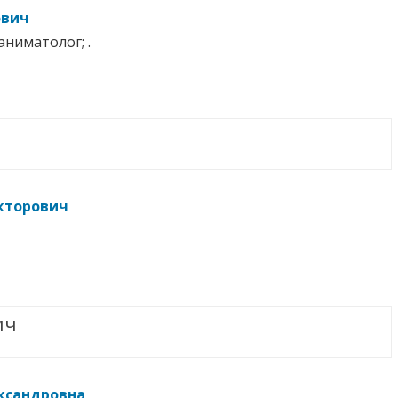
ович
аниматолог; .
кторович
ич
ксандровна