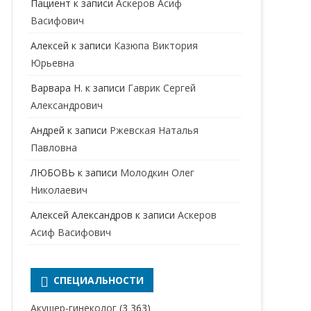
Пациент
к записи
Аскеров Асиф
НАРКОЛОГ
ПЕРИНАТАЛЬНЫЙ ПСИХОЛОГ
Васифович
НЕВРОЛОГ
Алексей
к записи
Казюпа Виктория
НЕВРОПАТОЛОГ
Юрьевна
Варвара Н.
к записи
Гаврик Сергей
НЕФРОЛОГ
Александрович
ОНКОЛОГ
Андрей
к записи
Ржевская Наталья
ОТОЛАРИНГОЛОГ
Павловна
ЛЮБОВЬ
к записи
Молодкин Олег
ОФТАЛЬМОЛОГ
Николаевич
ПЛАСТИЧЕСКИЙ ХИРУРГ
Алексей Александров
к записи
Аскеров
ПРОКТОЛОГ
Асиф Васифович
ПСИХИАТР
ПСИХИАТР-НАРКОЛОГ
СПЕЦИАЛЬНОСТИ
РЕВМАТОЛОГ
ПСИХОЛОГ
Акушер-гинеколог
(3 363)
РЕНТГЕНОЛОГ
ПСИХОТЕРАПЕВТ