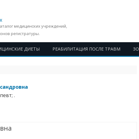
х
Каталог медицинских учреждений,
онов регистратуры.
ИЦИНСКИЕ ДИЕТЫ
РЕАБИЛИТАЦИЯ ПОСЛЕ ТРАВМ
З
Перейти
к
содержимому
ксандровна
евт; .
овна