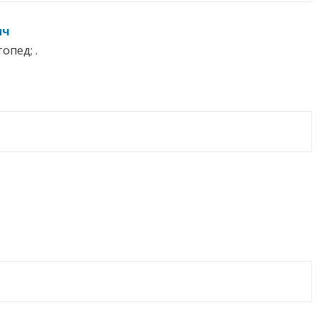
ич
опед; .