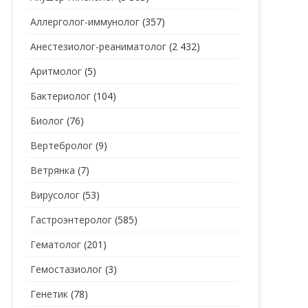
Аллерголог-иммунолог
(357)
СТОМАТОЛОГ
СТОМАТОЛОГ-ГИГИЕНИСТ
Анестезиолог-реаниматолог
(2 432)
ТЕРАПЕВТ
СТОМАТОЛОГ-ОРТОДОНТ
Аритмолог
(5)
УЗИ
СТОМАТОЛОГ-ОРТОПЕД
Бактериолог
(104)
УРОЛОГ
СТОМАТОЛОГ-ПАРОДОНТОЛОГ
Биолог
(76)
ФТИЗИАТР
СТОМАТОЛОГ-ТЕРАПЕВТ
Вертебролог
(9)
ХИРУРГ
СТОМАТОЛОГ-ХИРУРГ
Ветрянка
(7)
ЭНДОКРИНОЛОГ
Вирусолог
(53)
Гастроэнтеролог
(585)
Гематолог
(201)
Гемостазиолог
(3)
Генетик
(78)