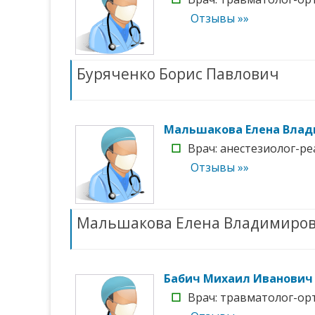
Отзывы »»
Буряченко Борис Павлович
Мальшакова Елена Вла
☐
Врач: анестезиолог-ре
Отзывы »»
Мальшакова Елена Владимиро
Бабич Михаил Иванович
☐
Врач: травматолог-орт