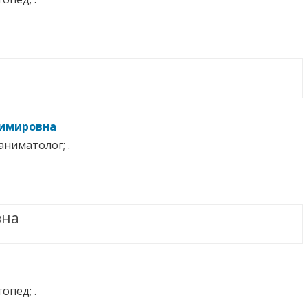
димировна
аниматолог; .
вна
опед; .