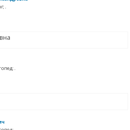
; .
вна
опед; .
ич
опед; .