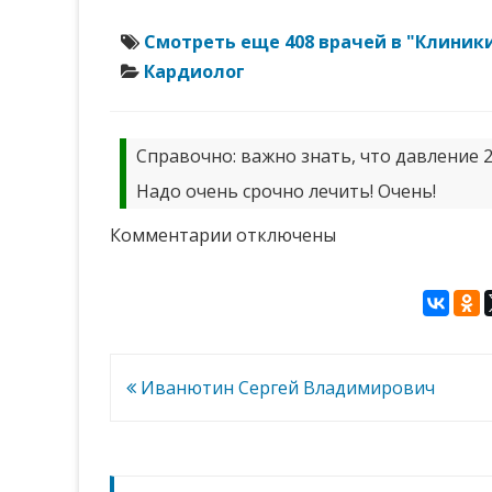
Смотреть еще 408 врачей в "Клиник
Кардиолог
Справочно: важно знать, что давление 2
Надо очень срочно лечить! Очень!
к
Комментарии
отключены
записи
Егоров
Владислав
Михайлович
Навигация
Иванютин Сергей Владимирович
по
записям