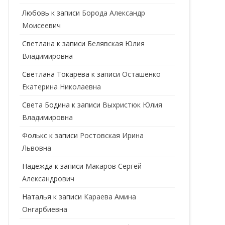
ГЕНЕТИК
Любовь
к записи
Борода Александр
Моисеевич
ГИНЕКОЛОГ
Светлана
к записи
Белявская Юлия
ГОМЕОПАТ
Владимировна
ДЕРМАТОВЕНЕРОЛОГ
Cветлана Токарева
к записи
Осташенко
Екатерина Николаевна
ДЕРМАТОЛОГ
Света Бодина
к записи
Выхристюк Юлия
ДЕТСКИЕ ВРАЧИ
ДЕТСКИЙ КАРДИОЛОГ
Владимировна
ДИЕТОЛОГ
ДЕТСКИЙ ПСИХИАТР
Фолькс
к записи
Ростовская Ирина
Львовна
КАРДИОЛОГ
ДЕТСКИЙ СТОМАТОЛОГ
Надежда
к записи
Макаров Сергей
КОСМЕТОЛОГ
ДЕТСКИЙ ХИРУРГ
Александрович
МАММОЛОГ
ЛОГОПЕД
Наталья
к записи
Караева Амина
Онгарбиевна
МАССАЖИСТ
ПЕДИАТР