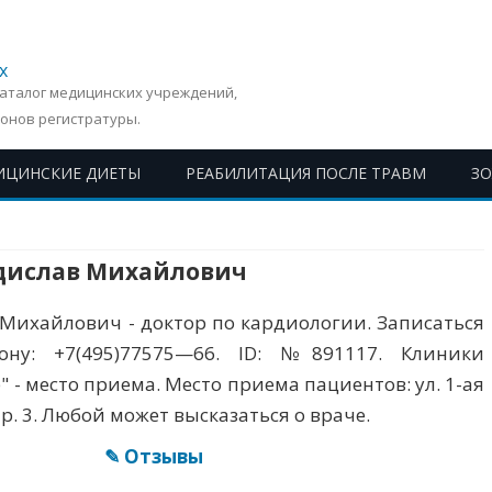
х
Каталог медицинских учреждений,
онов регистратуры.
ИЦИНСКИЕ ДИЕТЫ
РЕАБИЛИТАЦИЯ ПОСЛЕ ТРАВМ
З
Перейти
к
содержимому
адислав Михайлович
 Михайлович - доктор по кардиологии. Записаться
ну: +7(495)77575—66. ID: №891117. Клиники
 - место приема. Место приема пациентов: ул. 1-ая
тр. 3. Любой может высказаться о враче.
✎ Отзывы