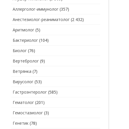
Аллерголог-иммунолог
(357)
СТОМАТОЛОГ
СТОМАТОЛОГ-ГИГИЕНИСТ
Анестезиолог-реаниматолог
(2 432)
ТЕРАПЕВТ
СТОМАТОЛОГ-ОРТОДОНТ
Аритмолог
(5)
УЗИ
СТОМАТОЛОГ-ОРТОПЕД
Бактериолог
(104)
УРОЛОГ
СТОМАТОЛОГ-ПАРОДОНТОЛОГ
Биолог
(76)
ФТИЗИАТР
СТОМАТОЛОГ-ТЕРАПЕВТ
Вертебролог
(9)
ХИРУРГ
СТОМАТОЛОГ-ХИРУРГ
Ветрянка
(7)
ЭНДОКРИНОЛОГ
Вирусолог
(53)
Гастроэнтеролог
(585)
Гематолог
(201)
Гемостазиолог
(3)
Генетик
(78)