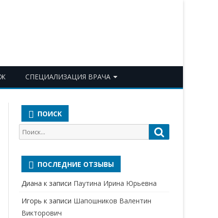
ОЖ
СПЕЦИАЛИЗАЦИЯ ВРАЧА
АКУШЕР-ГИНЕКОЛОГ
ПОИСК
АЛЛЕРГОЛОГ-ИММУНОЛОГ
Поиск
Поиск
АНЕСТЕЗИОЛОГ-
для:
РЕАНИМАТОЛОГ
ПОСЛЕДНИЕ ОТЗЫВЫ
БАКТЕРИОЛОГ
Диана
к записи
Паутина Ирина Юрьевна
ВЕРТЕБРОЛОГ
Игорь
к записи
Шапошников Валентин
ГАСТРОЭНТЕРОЛОГ
Викторович