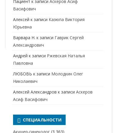
Пациент
к записи
Аскеров Асиф
НАРКОЛОГ
ПЕРИНАТАЛЬНЫЙ ПСИХОЛОГ
Васифович
НЕВРОЛОГ
Алексей
к записи
Казюпа Виктория
НЕВРОПАТОЛОГ
Юрьевна
Варвара Н.
к записи
Гаврик Сергей
НЕФРОЛОГ
Александрович
ОНКОЛОГ
Андрей
к записи
Ржевская Наталья
ОТОЛАРИНГОЛОГ
Павловна
ЛЮБОВЬ
к записи
Молодкин Олег
ОФТАЛЬМОЛОГ
Николаевич
ПЛАСТИЧЕСКИЙ ХИРУРГ
Алексей Александров
к записи
Аскеров
ПРОКТОЛОГ
Асиф Васифович
ПСИХИАТР
ПСИХИАТР-НАРКОЛОГ
СПЕЦИАЛЬНОСТИ
РЕВМАТОЛОГ
ПСИХОЛОГ
Акушер-гинеколог
(3 363)
РЕНТГЕНОЛОГ
ПСИХОТЕРАПЕВТ