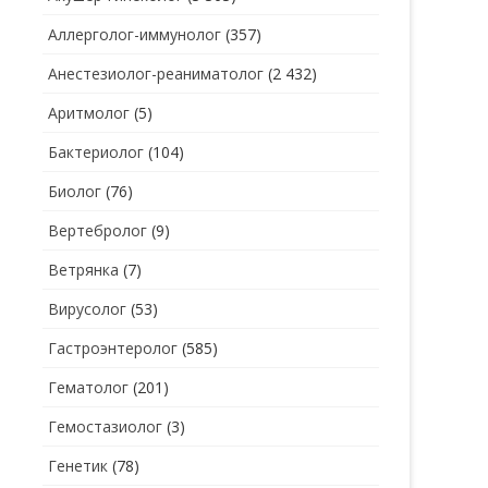
Аллерголог-иммунолог
(357)
СТОМАТОЛОГ
СТОМАТОЛОГ-ГИГИЕНИСТ
Анестезиолог-реаниматолог
(2 432)
ТЕРАПЕВТ
СТОМАТОЛОГ-ОРТОДОНТ
Аритмолог
(5)
УЗИ
СТОМАТОЛОГ-ОРТОПЕД
Бактериолог
(104)
УРОЛОГ
СТОМАТОЛОГ-ПАРОДОНТОЛОГ
Биолог
(76)
ФТИЗИАТР
СТОМАТОЛОГ-ТЕРАПЕВТ
Вертебролог
(9)
ХИРУРГ
СТОМАТОЛОГ-ХИРУРГ
Ветрянка
(7)
ЭНДОКРИНОЛОГ
Вирусолог
(53)
Гастроэнтеролог
(585)
Гематолог
(201)
Гемостазиолог
(3)
Генетик
(78)