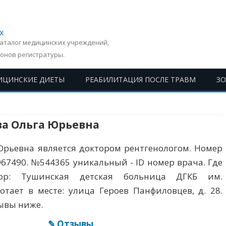
х
Каталог медицинских учреждений,
онов регистратуры.
ИЦИНСКИЕ ДИЕТЫ
РЕАБИЛИТАЦИЯ ПОСЛЕ ТРАВМ
З
Перейти
к
содержимому
ва Ольга Юрьевна
Юрьевна является доктором рентгенологом. Номер
4967490. №544365 уникальный - ID номер врача. Где
ор: Тушинская детская больница ДГКБ им.
отает в месте: улица Героев Панфиловцев, д. 28.
зывы ниже.
✎ Отзывы