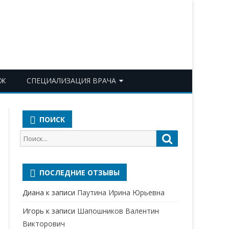
ОЖ
СПЕЦИАЛИЗАЦИЯ ВРАЧА
АКУШЕР-ГИНЕКОЛОГ
ПОИСК
АЛЛЕРГОЛОГ-ИММУНОЛОГ
Поиск
Поиск
АНЕСТЕЗИОЛОГ-
для:
РЕАНИМАТОЛОГ
ПОСЛЕДНИЕ ОТЗЫВЫ
БАКТЕРИОЛОГ
Диана
к записи
Паутина Ирина Юрьевна
ВЕРТЕБРОЛОГ
Игорь
к записи
Шапошников Валентин
ГАСТРОЭНТЕРОЛОГ
Викторович