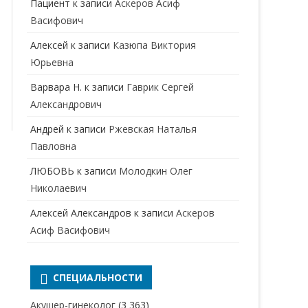
Пациент
к записи
Аскеров Асиф
НАРКОЛОГ
ПЕРИНАТАЛЬНЫЙ ПСИХОЛОГ
Васифович
НЕВРОЛОГ
Алексей
к записи
Казюпа Виктория
НЕВРОПАТОЛОГ
Юрьевна
Варвара Н.
к записи
Гаврик Сергей
НЕФРОЛОГ
Александрович
ОНКОЛОГ
Андрей
к записи
Ржевская Наталья
ОТОЛАРИНГОЛОГ
Павловна
ЛЮБОВЬ
к записи
Молодкин Олег
ОФТАЛЬМОЛОГ
Николаевич
ПЛАСТИЧЕСКИЙ ХИРУРГ
Алексей Александров
к записи
Аскеров
ПРОКТОЛОГ
Асиф Васифович
ПСИХИАТР
ПСИХИАТР-НАРКОЛОГ
СПЕЦИАЛЬНОСТИ
РЕВМАТОЛОГ
ПСИХОЛОГ
Акушер-гинеколог
(3 363)
РЕНТГЕНОЛОГ
ПСИХОТЕРАПЕВТ