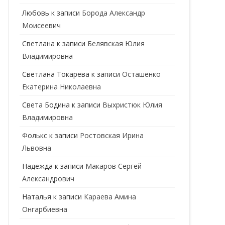
ГЕНЕТИК
Любовь
к записи
Борода Александр
Моисеевич
ГИНЕКОЛОГ
Светлана
к записи
Белявская Юлия
ГОМЕОПАТ
Владимировна
ДЕРМАТОВЕНЕРОЛОГ
Cветлана Токарева
к записи
Осташенко
Екатерина Николаевна
ДЕРМАТОЛОГ
Света Бодина
к записи
Выхристюк Юлия
ДЕТСКИЕ ВРАЧИ
ДЕТСКИЙ КАРДИОЛОГ
Владимировна
ДИЕТОЛОГ
ДЕТСКИЙ ПСИХИАТР
Фолькс
к записи
Ростовская Ирина
Львовна
КАРДИОЛОГ
ДЕТСКИЙ СТОМАТОЛОГ
Надежда
к записи
Макаров Сергей
КОСМЕТОЛОГ
ДЕТСКИЙ ХИРУРГ
Александрович
МАММОЛОГ
ЛОГОПЕД
Наталья
к записи
Караева Амина
Онгарбиевна
МАССАЖИСТ
ПЕДИАТР