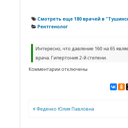
Смотреть еще 180 врачей в "Тушинс
Рентгенолог
Интересно, что давление 160 на 65 явля
врача. Гипертония 2-й степени.
к
Комментарии
отключены
записи
Кузнецова
Ольга
Юрьевна
Навигация
Феденко Юлия Павловна
по
записям