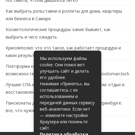
поставить, чтобы дышалось легко
Как выбрать рольставни и роллеты для дома, квартиры
или бизнеса в Самаре
Косметологические процедуры: какие бывают, как
выбрать и чего ожидать
Криолиполиз: что это такое, как работает процедура и
каких результатов ждать
Мы используем файлы
cookie. Они помогают
Платформа контейнеризации в России: обзор
улучшать сайт и делать
возможностей и перспектив развития сайта Bootsman.tech
его удобнее.
Нажимая «Принять», вы
Лучшие СПА-комплексы в Тольятти с бассейном: отдых и
соглашаетесь с их
восстановление за городом
использованием и
передачей данных сервису
Пансионаты для пожилых с деменцией в Екатеринбурге:
веб-аналитики. Если нет
все, что нужно знать
— измените настройки
браузера или покиньте
сайт.
Политика обработки