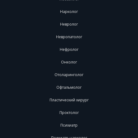
Нарколог
Невролог
Невропатолог
Нефролог
Онколог
Отоларинголог
Офтальмолог
Пластический хирург
Проктолог
Психиатр
Психиатр-нарколог