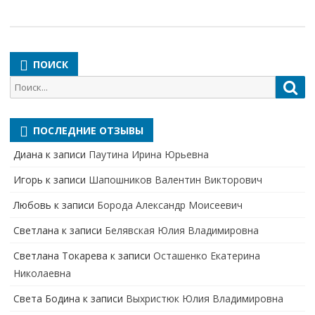
ПОИСК
Поиск
Пои
для:
ПОСЛЕДНИЕ ОТЗЫВЫ
Диана
к записи
Паутина Ирина Юрьевна
Игорь
к записи
Шапошников Валентин Викторович
Любовь
к записи
Борода Александр Моисеевич
Светлана
к записи
Белявская Юлия Владимировна
Cветлана Токарева
к записи
Осташенко Екатерина
Николаевна
Света Бодина
к записи
Выхристюк Юлия Владимировна