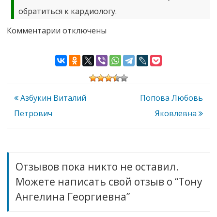
обратиться к кардиологу.
к
Комментарии
отключены
записи
Тону
Ангелина
Георгиевна
Навигация
Азбукин Виталий
Попова Любовь
по
Петрович
Яковлевна
записям
Отзывов пока никто не оставил.
Можете написать свой отзыв о “Тону
Ангелина Георгиевна”