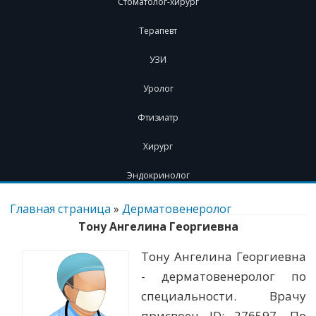
Стоматолог-хирург
Терапевт
УЗИ
Уролог
Фтизиатр
Хирург
Эндокринолог
Перейти
к
Главная страница
»
Дерматовенеролог
содержимому
Тону Ангелина Георгиевна
Тону Ангелина Георгиевна
- дерматовенеролог по
специальности. Врачу
присвоен ID: 276597. По