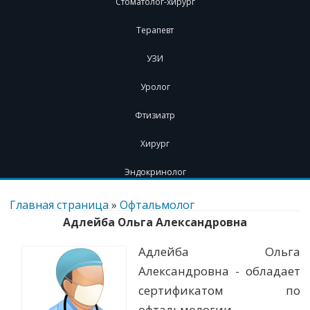
Стоматолог-хирург
Терапевт
УЗИ
Уролог
Фтизиатр
Хирург
Эндокринолог
Перейти
к
Главная страница
»
Офтальмолог
содержимому
Адлейба Ольга Александровна
Адлейба Ольга
Александровна - обладает
сертификатом по
офтальмологии.