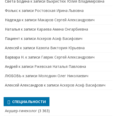
Света Бодина
к записи
Выхристюк Юлия Владимировна
Фолькс
к записи
Ростовская Ирина Львовна
Надежда
к записи
Макаров Сергей Александрович
Наталья
к записи
Караева Амина Онгарбиевна
Пациент
к записи
Аскеров Асиф Васифович
Алексей
к записи
Казюпа Виктория Юрьевна
Варвара Н.
к записи
Гаврик Сергей Александрович
Андрей
к записи
Ржевская Наталья Павловна
ЛЮБОВЬ
к записи
Молодкин Олег Николаевич
Алексей Александров
к записи
Аскеров Асиф Васифович
СПЕЦИАЛЬНОСТИ
Акушер-гинеколог
(3 363)