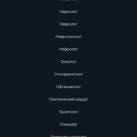
Нарколог
Невролог
Невропатолог
Нефролог
Онколог
Отоларинголог
Офтальмолог
Пластический хирург
Проктолог
Психиатр
Психиатр-нарколог