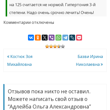
на 125 считается не нормой. Гипертония 3-й
степени. Надо очень срочно лечить! Очень!
к
Комментарии
отключены
записи
Адлейба
Ольга
Александровна
Навигация
Костюк Зоя
Базви Ирина
по
Михайловна
Николаевна
записям
Отзывов пока никто не оставил.
Можете написать свой отзыв о
“Адлейба Ольга Александровна”