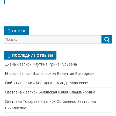
ПОИСК
Поиск
Пои
для:
ПОСЛЕДНИЕ ОТЗЫВЫ
Диана
к записи
Паутина Ирина Юрьевна
Игорь
к записи
Шапошников Валентин Викторович
Любовь
к записи
Борода Александр Моисеевич
Светлана
к записи
Белявская Юлия Владимировна
Cветлана Токарева
к записи
Осташенко Екатерина
Николаевна