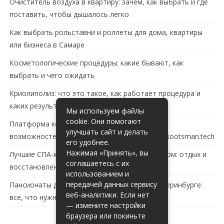
Очиститель воздуха в квартиру: зачем, как выбрать и где
поставить, чтобы дышалось легко
Как выбрать рольставни и роллеты для дома, квартиры
или бизнеса в Самаре
Косметологические процедуры: какие бывают, как
выбрать и чего ожидать
Криолиполиз: что это такое, как работает процедура и
каких результатов ждать
Мы используем файлы
cookie. Они помогают
Платформа контейнеризации в России: обзор
улучшать сайт и делать
возможностей и перспектив развития сайта Bootsman.tech
его удобнее.
Нажимая «Принять», вы
Лучшие СПА-комплексы в Тольятти с бассейном: отдых и
соглашаетесь с их
восстановление за городом
использованием и
передачей данных сервису
Пансионаты для пожилых с деменцией в Екатеринбурге:
веб-аналитики. Если нет
все, что нужно знать
— измените настройки
браузера или покиньте