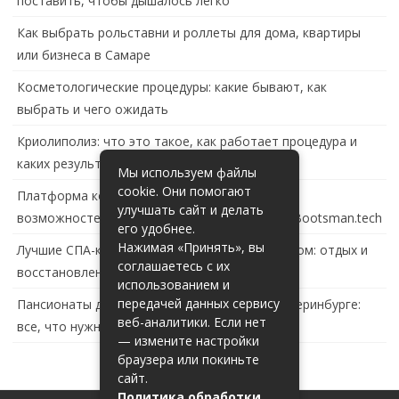
поставить, чтобы дышалось легко
Как выбрать рольставни и роллеты для дома, квартиры
или бизнеса в Самаре
Косметологические процедуры: какие бывают, как
выбрать и чего ожидать
Криолиполиз: что это такое, как работает процедура и
каких результатов ждать
Мы используем файлы
cookie. Они помогают
Платформа контейнеризации в России: обзор
улучшать сайт и делать
возможностей и перспектив развития сайта Bootsman.tech
его удобнее.
Нажимая «Принять», вы
Лучшие СПА-комплексы в Тольятти с бассейном: отдых и
соглашаетесь с их
восстановление за городом
использованием и
передачей данных сервису
Пансионаты для пожилых с деменцией в Екатеринбурге:
веб-аналитики. Если нет
все, что нужно знать
— измените настройки
браузера или покиньте
сайт.
Политика обработки