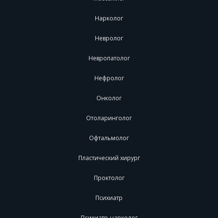
Нарколог
Невролог
Невропатолог
Нефролог
Онколог
Отоларинголог
Офтальмолог
Пластический хирург
Проктолог
Психиатр
Психиатр-нарколог