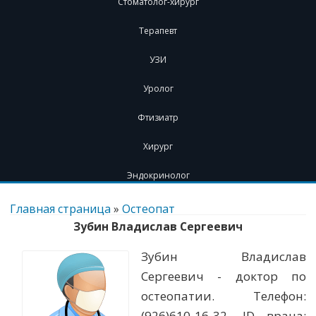
Стоматолог-хирург
Терапевт
УЗИ
Уролог
Фтизиатр
Хирург
Эндокринолог
Перейти
к
Главная страница
»
Остеопат
содержимому
Зубин Владислав Сергеевич
Зубин Владислав
Сергеевич - доктор по
остеопатии. Телефон:
(926)610-16-32. ID врача: