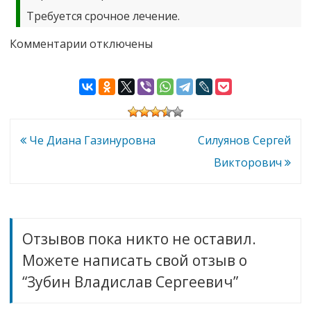
Требуется срочное лечение.
к
Комментарии
отключены
записи
Зубин
Владислав
Сергеевич
Навигация
Че Диана Газинуровна
Силуянов Сергей
по
Викторович
записям
Отзывов пока никто не оставил.
Можете написать свой отзыв о
“Зубин Владислав Сергеевич”