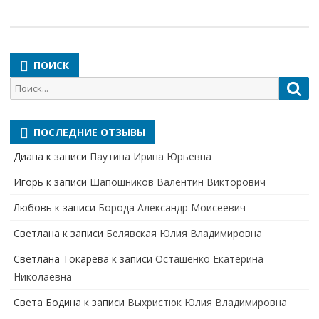
ПОИСК
Поиск
Пои
для:
ПОСЛЕДНИЕ ОТЗЫВЫ
Диана
к записи
Паутина Ирина Юрьевна
Игорь
к записи
Шапошников Валентин Викторович
Любовь
к записи
Борода Александр Моисеевич
Светлана
к записи
Белявская Юлия Владимировна
Cветлана Токарева
к записи
Осташенко Екатерина
Николаевна
Света Бодина
к записи
Выхристюк Юлия Владимировна