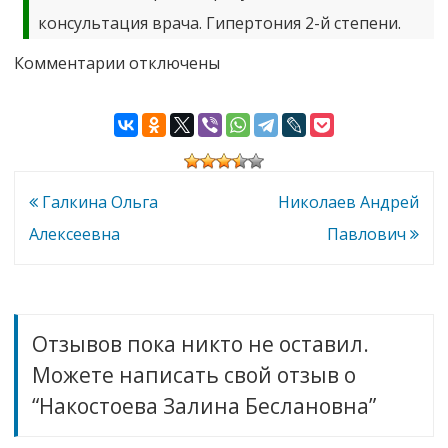
консультация врача. Гипертония 2-й степени.
к
Комментарии
отключены
записи
Накостоева
Залина
Беслановна
Навигация
Галкина Ольга
Николаев Андрей
по
Алексеевна
Павлович
записям
Отзывов пока никто не оставил.
Можете написать свой отзыв о
“Накостоева Залина Беслановна”