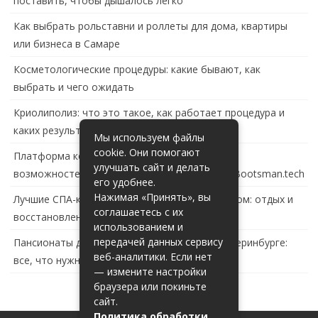
поставить, чтобы дышалось легко
Как выбрать рольставни и роллеты для дома, квартиры
или бизнеса в Самаре
Косметологические процедуры: какие бывают, как
выбрать и чего ожидать
Криолиполиз: что это такое, как работает процедура и
каких результатов ждать
Мы используем файлы
cookie. Они помогают
Платформа контейнеризации в России: обзор
улучшать сайт и делать
возможностей и перспектив развития сайта Bootsman.tech
его удобнее.
Нажимая «Принять», вы
Лучшие СПА-комплексы в Тольятти с бассейном: отдых и
соглашаетесь с их
восстановление за городом
использованием и
передачей данных сервису
Пансионаты для пожилых с деменцией в Екатеринбурге:
веб-аналитики. Если нет
все, что нужно знать
— измените настройки
браузера или покиньте
сайт.
Политика обработки