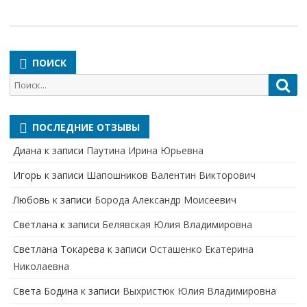
ПОИСК
Поиск
Пои
для:
ПОСЛЕДНИЕ ОТЗЫВЫ
Диана
к записи
Паутина Ирина Юрьевна
Игорь
к записи
Шапошников Валентин Викторович
Любовь
к записи
Борода Александр Моисеевич
Светлана
к записи
Белявская Юлия Владимировна
Cветлана Токарева
к записи
Осташенко Екатерина
Николаевна
Света Бодина
к записи
Выхристюк Юлия Владимировна