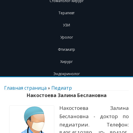
Стоматолог-хирург
Терапевт
УЗИ
Уролог
Фтизиатр
Хирург
Эндокринолог
Перейти
к
Главная страница
»
Педиатр
содержимому
Накостоева Залина Беслановна
Накостоева Залина
Беслановна - доктор по
педиатрии. Телефон:
84954510389. ID: 894105.