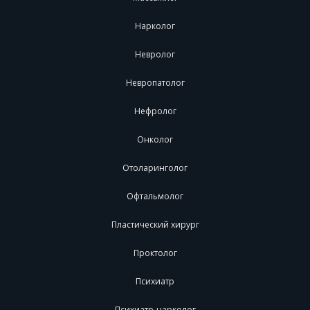
Нарколог
Невролог
Невропатолог
Нефролог
Онколог
Отоларинголог
Офтальмолог
Пластический хирург
Проктолог
Психиатр
Психиатр-нарколог