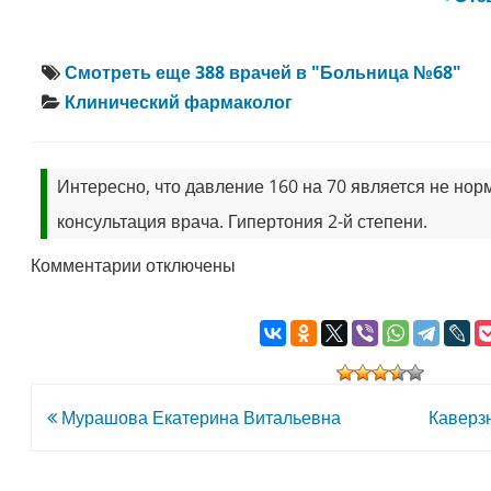
Смотреть еще 388 врачей в "Больница №68"
Клинический фармаколог
Интересно, что давление 160 на 70 является не но
консультация врача. Гипертония 2-й степени.
к
Комментарии
отключены
записи
Родюкова
Ирина
Сергеевна
Навигация
Мурашова Екатерина Витальевна
Каверз
по
записям