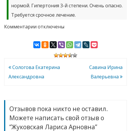
нормой. Гипертония 3-й степени. Очень опасно.
Требуется срочное лечение.
к
Комментарии
отключены
записи
Жуковская
Лариса
Арновна
Навигация
Сологова Екатерина
Савина Ирина
по
Александровна
Валерьевна
записям
Отзывов пока никто не оставил.
Можете написать свой отзыв о
“Жуковская Лариса Арновна”