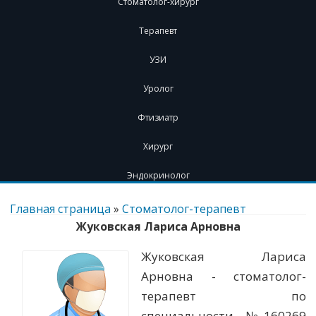
Стоматолог-хирург
Терапевт
УЗИ
Уролог
Фтизиатр
Хирург
Эндокринолог
Перейти
к
Главная страница
»
Стоматолог-терапевт
содержимому
Жуковская Лариса Арновна
Жуковская Лариса
Арновна - стоматолог-
терапевт по
специальности. №160269