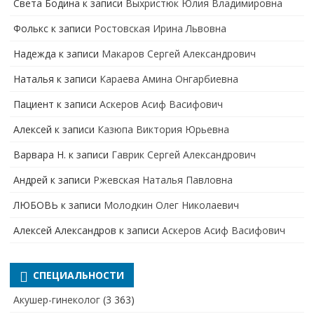
Света Бодина
к записи
Выхристюк Юлия Владимировна
Фолькс
к записи
Ростовская Ирина Львовна
Надежда
к записи
Макаров Сергей Александрович
Наталья
к записи
Караева Амина Онгарбиевна
Пациент
к записи
Аскеров Асиф Васифович
Алексей
к записи
Казюпа Виктория Юрьевна
Варвара Н.
к записи
Гаврик Сергей Александрович
Андрей
к записи
Ржевская Наталья Павловна
ЛЮБОВЬ
к записи
Молодкин Олег Николаевич
Алексей Александров
к записи
Аскеров Асиф Васифович
СПЕЦИАЛЬНОСТИ
Акушер-гинеколог
(3 363)