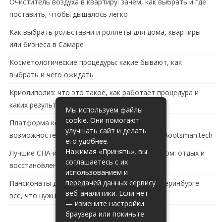
Очиститель воздуха в квартиру: зачем, как выбрать и где
поставить, чтобы дышалось легко
Как выбрать рольставни и роллеты для дома, квартиры
или бизнеса в Самаре
Косметологические процедуры: какие бывают, как
выбрать и чего ожидать
Криолиполиз: что это такое, как работает процедура и
каких результатов ждать
Мы используем файлы
cookie. Они помогают
Платформа контейнеризации в России: обзор
улучшать сайт и делать
возможностей и перспектив развития сайта Bootsman.tech
его удобнее.
Нажимая «Принять», вы
Лучшие СПА-комплексы в Тольятти с бассейном: отдых и
соглашаетесь с их
восстановление за городом
использованием и
передачей данных сервису
Пансионаты для пожилых с деменцией в Екатеринбурге:
веб-аналитики. Если нет
все, что нужно знать
— измените настройки
браузера или покиньте