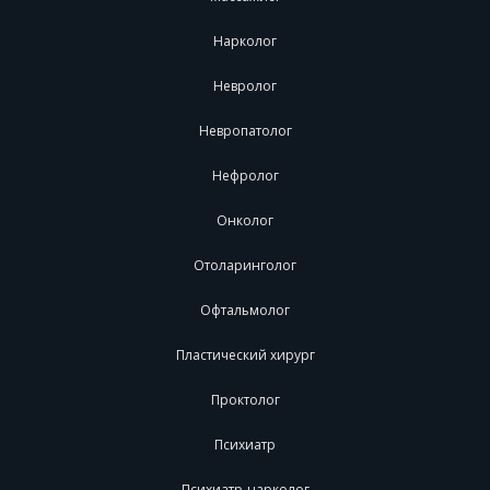
Нарколог
Невролог
Невропатолог
Нефролог
Онколог
Отоларинголог
Офтальмолог
Пластический хирург
Проктолог
Психиатр
Психиатр-нарколог