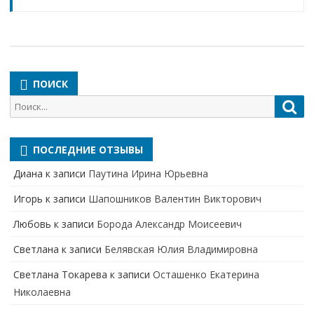
ПОИСК
Поиск
Пои
для:
ПОСЛЕДНИЕ ОТЗЫВЫ
Диана
к записи
Паутина Ирина Юрьевна
Игорь
к записи
Шапошников Валентин Викторович
Любовь
к записи
Борода Александр Моисеевич
Светлана
к записи
Белявская Юлия Владимировна
Cветлана Токарева
к записи
Осташенко Екатерина
Николаевна