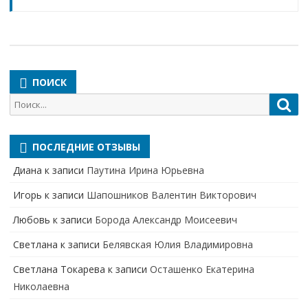
ПОИСК
Поиск
Пои
для:
ПОСЛЕДНИЕ ОТЗЫВЫ
Диана
к записи
Паутина Ирина Юрьевна
Игорь
к записи
Шапошников Валентин Викторович
Любовь
к записи
Борода Александр Моисеевич
Светлана
к записи
Белявская Юлия Владимировна
Cветлана Токарева
к записи
Осташенко Екатерина
Николаевна