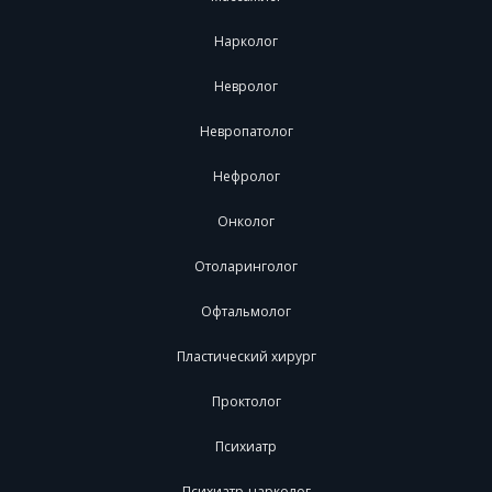
Нарколог
Невролог
Невропатолог
Нефролог
Онколог
Отоларинголог
Офтальмолог
Пластический хирург
Проктолог
Психиатр
Психиатр-нарколог