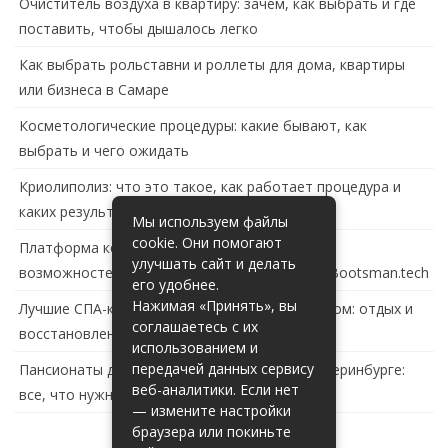
Очиститель воздуха в квартиру: зачем, как выбрать и где
поставить, чтобы дышалось легко
Как выбрать рольставни и роллеты для дома, квартиры
или бизнеса в Самаре
Косметологические процедуры: какие бывают, как
выбрать и чего ожидать
Криолиполиз: что это такое, как работает процедура и
каких результатов ждать
Мы используем файлы
cookie. Они помогают
Платформа контейнеризации в России: обзор
улучшать сайт и делать
возможностей и перспектив развития сайта Bootsman.tech
его удобнее.
Нажимая «Принять», вы
Лучшие СПА-комплексы в Тольятти с бассейном: отдых и
соглашаетесь с их
восстановление за городом
использованием и
передачей данных сервису
Пансионаты для пожилых с деменцией в Екатеринбурге:
веб-аналитики. Если нет
все, что нужно знать
— измените настройки
браузера или покиньте