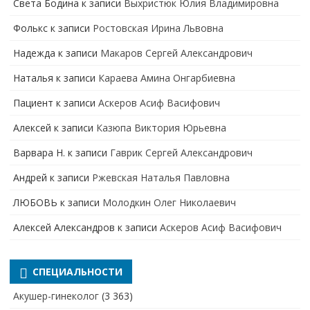
Света Бодина
к записи
Выхристюк Юлия Владимировна
Фолькс
к записи
Ростовская Ирина Львовна
Надежда
к записи
Макаров Сергей Александрович
Наталья
к записи
Караева Амина Онгарбиевна
Пациент
к записи
Аскеров Асиф Васифович
Алексей
к записи
Казюпа Виктория Юрьевна
Варвара Н.
к записи
Гаврик Сергей Александрович
Андрей
к записи
Ржевская Наталья Павловна
ЛЮБОВЬ
к записи
Молодкин Олег Николаевич
Алексей Александров
к записи
Аскеров Асиф Васифович
СПЕЦИАЛЬНОСТИ
Акушер-гинеколог
(3 363)