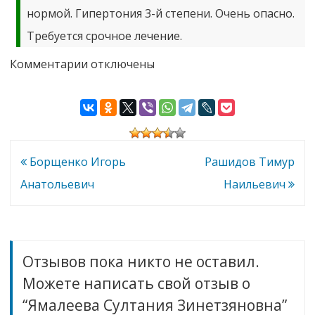
нормой. Гипертония 3-й степени. Очень опасно.
Требуется срочное лечение.
к
Комментарии
отключены
записи
Ямалеева
Султания
Зинетзяновна
Навигация
Борщенко Игорь
Рашидов Тимур
по
Анатольевич
Наильевич
записям
Отзывов пока никто не оставил.
Можете написать свой отзыв о
“Ямалеева Султания Зинетзяновна”