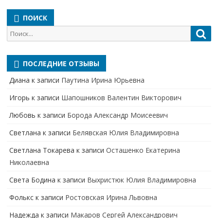
ПОИСК
Поиск
Пои
для:
ПОСЛЕДНИЕ ОТЗЫВЫ
Диана
к записи
Паутина Ирина Юрьевна
Игорь
к записи
Шапошников Валентин Викторович
Любовь
к записи
Борода Александр Моисеевич
Светлана
к записи
Белявская Юлия Владимировна
Cветлана Токарева
к записи
Осташенко Екатерина
Николаевна
Света Бодина
к записи
Выхристюк Юлия Владимировна
Фолькс
к записи
Ростовская Ирина Львовна
Надежда
к записи
Макаров Сергей Александрович