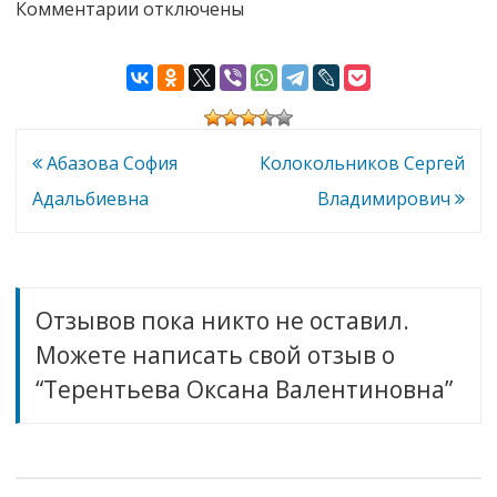
к
Комментарии
отключены
записи
Терентьева
Оксана
Валентиновна
Навигация
Абазова София
Колокольников Сергей
по
Адальбиевна
Владимирович
записям
Отзывов пока никто не оставил.
Можете написать свой отзыв о
“Терентьева Оксана Валентиновна”