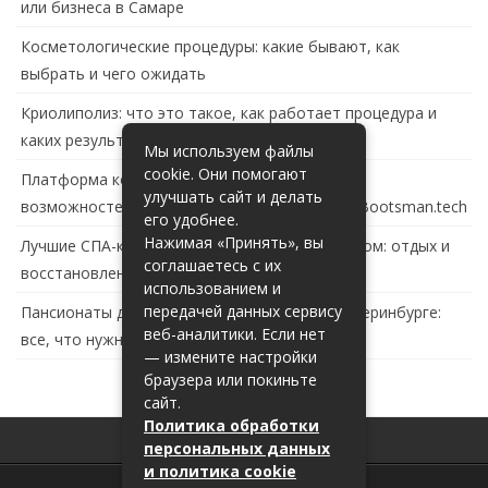
или бизнеса в Самаре
Косметологические процедуры: какие бывают, как
выбрать и чего ожидать
Криолиполиз: что это такое, как работает процедура и
каких результатов ждать
Мы используем файлы
cookie. Они помогают
Платформа контейнеризации в России: обзор
улучшать сайт и делать
возможностей и перспектив развития сайта Bootsman.tech
его удобнее.
Нажимая «Принять», вы
Лучшие СПА-комплексы в Тольятти с бассейном: отдых и
соглашаетесь с их
восстановление за городом
использованием и
передачей данных сервису
Пансионаты для пожилых с деменцией в Екатеринбурге:
веб-аналитики. Если нет
все, что нужно знать
— измените настройки
браузера или покиньте
сайт.
Политика обработки
персональных данных
и политика cookie