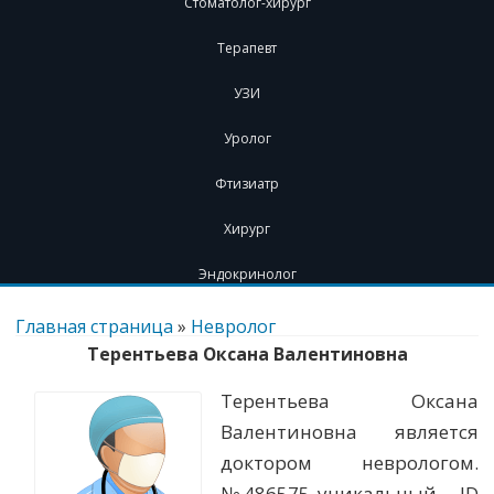
Стоматолог-хирург
Терапевт
УЗИ
Уролог
Фтизиатр
Хирург
Эндокринолог
Перейти
к
Главная страница
»
Невролог
содержимому
Терентьева Оксана Валентиновна
Терентьева Оксана
Валентиновна является
доктором неврологом.
№486575 уникальный - ID