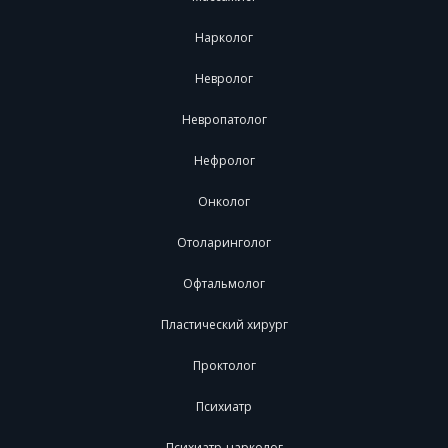
Нарколог
Невролог
Невропатолог
Нефролог
Онколог
Отоларинголог
Офтальмолог
Пластический хирург
Проктолог
Психиатр
Психиатр-нарколог