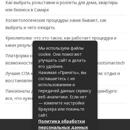
Как выбрать рольставни и роллеты для дома, квартиры
или бизнеса в Самаре
Косметологические процедуры: какие бывают, как
выбрать и чего ожидать
Криолиполиз: что это такое, как работает процедура и
каких результатов ждать
Мы используем файлы
cookie. Они помогают
Платформа контейнеризации в России: обзор
улучшать сайт и делать
возможностей и перспектив развития сайта Bootsman.tech
его удобнее.
Нажимая «Принять», вы
Лучшие СПА-комплексы в Тольятти с бассейном: отдых и
соглашаетесь с их
восстановление за городом
использованием и
передачей данных сервису
Пансионаты для пожилых с деменцией в Екатеринбурге:
веб-аналитики. Если нет
все, что нужно знать
— измените настройки
браузера или покиньте
сайт.
Политика обработки
персональных данных