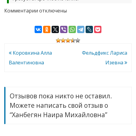
к
Комментарии
отключены
записи
Ханбегян
Наира
Михайловна
Навигация
Коровкина Алла
Фельдфикс Лариса
по
Валентиновна
Изевна
записям
Отзывов пока никто не оставил.
Можете написать свой отзыв о
“Ханбегян Наира Михайловна”