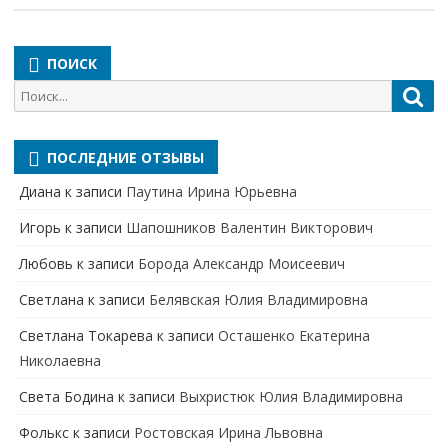
ПОИСК
Поиск
Пои
для:
ПОСЛЕДНИЕ ОТЗЫВЫ
Диана
к записи
Паутина Ирина Юрьевна
Игорь
к записи
Шапошников Валентин Викторович
Любовь
к записи
Борода Александр Моисеевич
Светлана
к записи
Белявская Юлия Владимировна
Cветлана Токарева
к записи
Осташенко Екатерина
Николаевна
Света Бодина
к записи
Выхристюк Юлия Владимировна
Фолькс
к записи
Ростовская Ирина Львовна