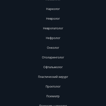
Нарколог
Невролог
Невропатолог
Нефролог
Онколог
Отоларинголог
Офтальмолог
Пластический хирург
Проктолог
Психиатр
Психиатр-нарколог