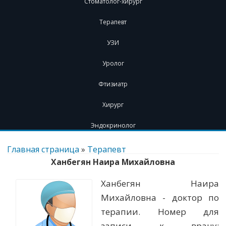
Стоматолог-хирург
Терапевт
УЗИ
Уролог
Фтизиатр
Хирург
Эндокринолог
Перейти
к
Главная страница
»
Терапевт
содержимому
Ханбегян Наира Михайловна
Ханбегян Наира
Михайловна - доктор по
терапии. Номер для
записи к врачу: