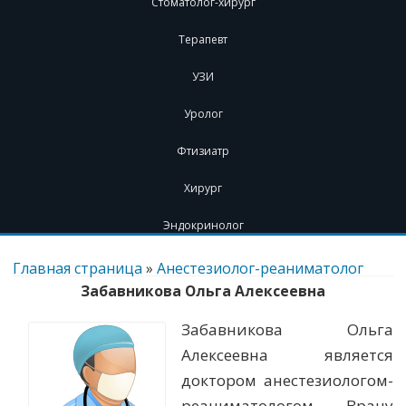
Стоматолог-хирург
Терапевт
УЗИ
Уролог
Фтизиатр
Хирург
Эндокринолог
Перейти
к
Главная страница
»
Анестезиолог-реаниматолог
содержимому
Забавникова Ольга Алексеевна
Забавникова Ольга
Алексеевна является
доктором анестезиологом-
реаниматологом. Врачу