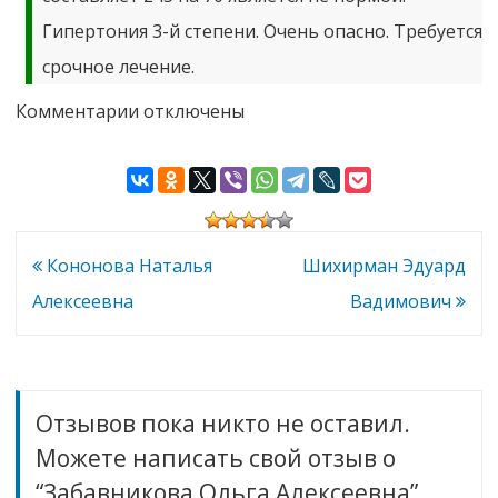
Гипертония 3-й степени. Очень опасно. Требуется
срочное лечение.
к
Комментарии
отключены
записи
Забавникова
Ольга
Алексеевна
Навигация
Кононова Наталья
Шихирман Эдуард
по
Алексеевна
Вадимович
записям
Отзывов пока никто не оставил.
Можете написать свой отзыв о
“Забавникова Ольга Алексеевна”