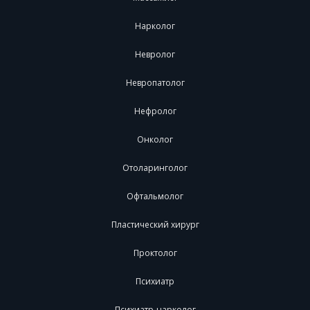
Нарколог
Невролог
Невропатолог
Нефролог
Онколог
Отоларинголог
Офтальмолог
Пластический хирург
Проктолог
Психиатр
Психиатр-нарколог