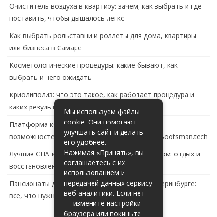
Очиститель воздуха в квартиру: зачем, как выбрать и где
поставить, чтобы дышалось легко
Как выбрать рольставни и роллеты для дома, квартиры
или бизнеса в Самаре
Косметологические процедуры: какие бывают, как
выбрать и чего ожидать
Криолиполиз: что это такое, как работает процедура и
каких результатов ждать
Мы используем файлы
cookie. Они помогают
Платформа контейнеризации в России: обзор
улучшать сайт и делать
возможностей и перспектив развития сайта Bootsman.tech
его удобнее.
Нажимая «Принять», вы
Лучшие СПА-комплексы в Тольятти с бассейном: отдых и
соглашаетесь с их
восстановление за городом
использованием и
передачей данных сервису
Пансионаты для пожилых с деменцией в Екатеринбурге:
веб-аналитики. Если нет
все, что нужно знать
— измените настройки
браузера или покиньте