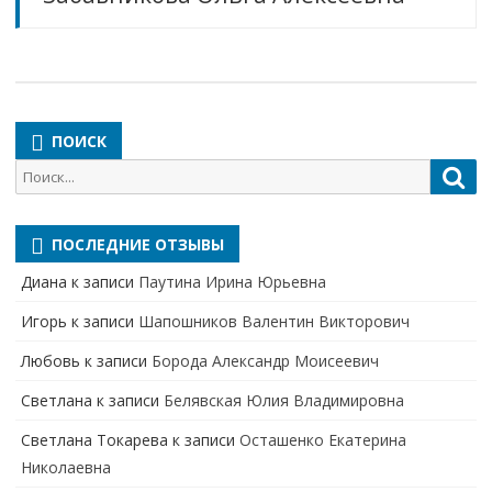
ПОИСК
Поиск
Пои
для:
ПОСЛЕДНИЕ ОТЗЫВЫ
Диана
к записи
Паутина Ирина Юрьевна
Игорь
к записи
Шапошников Валентин Викторович
Любовь
к записи
Борода Александр Моисеевич
Светлана
к записи
Белявская Юлия Владимировна
Cветлана Токарева
к записи
Осташенко Екатерина
Николаевна