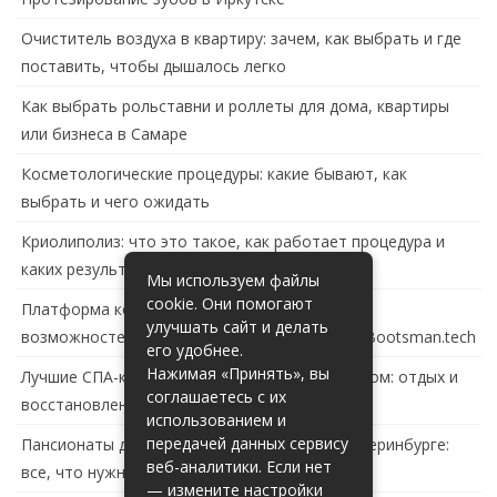
Очиститель воздуха в квартиру: зачем, как выбрать и где
поставить, чтобы дышалось легко
Как выбрать рольставни и роллеты для дома, квартиры
или бизнеса в Самаре
Косметологические процедуры: какие бывают, как
выбрать и чего ожидать
Криолиполиз: что это такое, как работает процедура и
каких результатов ждать
Мы используем файлы
cookie. Они помогают
Платформа контейнеризации в России: обзор
улучшать сайт и делать
возможностей и перспектив развития сайта Bootsman.tech
его удобнее.
Нажимая «Принять», вы
Лучшие СПА-комплексы в Тольятти с бассейном: отдых и
соглашаетесь с их
восстановление за городом
использованием и
передачей данных сервису
Пансионаты для пожилых с деменцией в Екатеринбурге:
веб-аналитики. Если нет
все, что нужно знать
— измените настройки