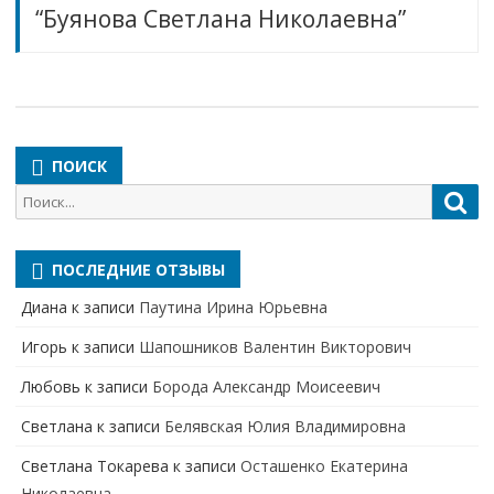
“Буянова Светлана Николаевна”
ПОИСК
Поиск
Пои
для:
ПОСЛЕДНИЕ ОТЗЫВЫ
Диана
к записи
Паутина Ирина Юрьевна
Игорь
к записи
Шапошников Валентин Викторович
Любовь
к записи
Борода Александр Моисеевич
Светлана
к записи
Белявская Юлия Владимировна
Cветлана Токарева
к записи
Осташенко Екатерина
Николаевна