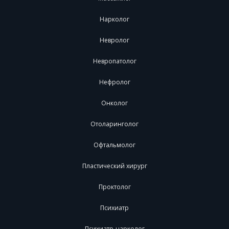
Нарколог
Невролог
Невропатолог
Нефролог
Онколог
Отоларинголог
Офтальмолог
Пластический хирург
Проктолог
Психиатр
Психиатр-нарколог