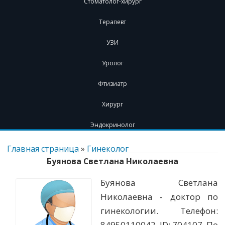
Стоматолог-хирург
Терапевт
УЗИ
Уролог
Фтизиатр
Хирург
Эндокринолог
Перейти
к
Главная страница
»
Гинеколог
содержимому
Буянова Светлана Николаевна
Буянова Светлана
Николаевна - доктор по
гинекологии. Телефон:
84950110042. ID: 704107. По