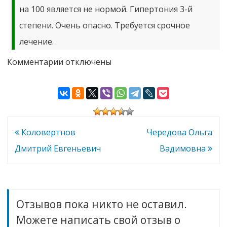
на 100 является не нормой. Гипертония 3-й
степени. Очень опасно. Требуется срочное
лечение.
к
Комментарии
отключены
записи
Буянова
Светлана
Николаевна
Навигация
Коловертнов
Чередова Ольга
по
Дмитрий Евгеньевич
Вадимовна
записям
Отзывов пока никто не оставил.
Можете написать свой отзыв о