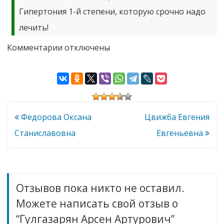
Гипертония 1-й степени, которую срочно надо
лечить!
к
Комментарии
отключены
записи
Гулгазарян
Арсен
Артурович
Навигация
Федорова Оксана
Цвижба Евгения
по
Станиславовна
Евгеньевна
записям
Отзывов пока никто не оставил.
Можете написать свой отзыв о
“Гулгазарян Арсен Артурович”