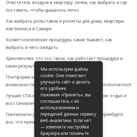
Очиститель воздуха в квартиру: зачем, как выбрать и где
поставить, чтобы дышалось легко
Как выбрать рольставни и роллеты для дома, квартиры
или бизнеса в Самаре
Косметологические процедуры: какие бывают, как
выбрать и чего ожидать
Криолиполиз: что это такое, как работает процедура и
каких результатов ждать
Мы используем файлы
cookie. Они помогают
Платформа контейнеризации в России: обзор
улучшать сайт и делать
возможностей и перспектив развития сайта Bootsman.tech
его удобнее.
Нажимая «Принять», вы
Лучшие СПА-комплексы в Тольятти с бассейном: отдых и
соглашаетесь с их
восстановление за городом
использованием и
передачей данных сервису
Пансионаты для пожилых с деменцией в Екатеринбурге:
веб-аналитики. Если нет
все, что нужно знать
— измените настройки
браузера или покиньте