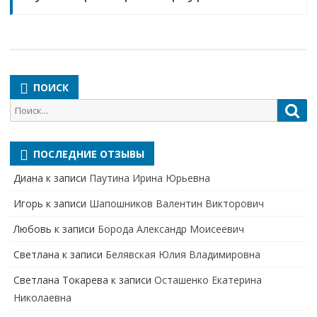
ПОИСК
Поиск
Пои
для:
ПОСЛЕДНИЕ ОТЗЫВЫ
Диана
к записи
Паутина Ирина Юрьевна
Игорь
к записи
Шапошников Валентин Викторович
Любовь
к записи
Борода Александр Моисеевич
Светлана
к записи
Белявская Юлия Владимировна
Cветлана Токарева
к записи
Осташенко Екатерина
Николаевна