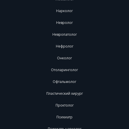
Нарколог
Невролог
Невропатолог
Нефролог
Онколог
Отоларинголог
Офтальмолог
Пластический хирург
Проктолог
Психиатр
Психиатр-нарколог