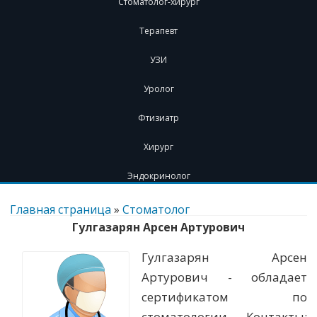
Стоматолог-хирург
Терапевт
УЗИ
Уролог
Фтизиатр
Хирург
Эндокринолог
Перейти
к
Главная страница
»
Стоматолог
содержимому
Гулгазарян Арсен Артурович
Гулгазарян Арсен
Артурович - обладает
сертификатом по
стоматологии. Контакты: