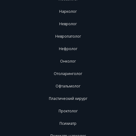
Нарколог
Невролог
Невропатолог
Нефролог
Онколог
Отоларинголог
Офтальмолог
Пластический хирург
Проктолог
Психиатр
Психиатр-нарколог