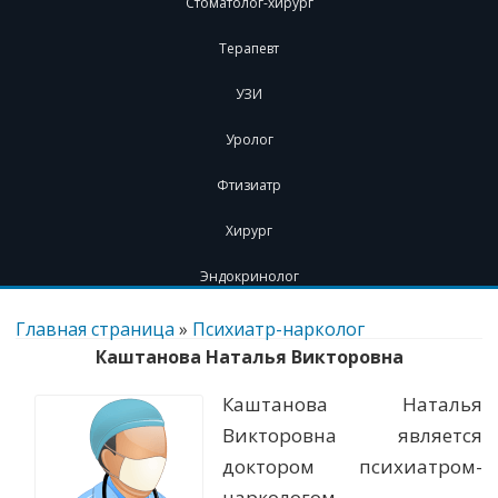
Стоматолог-хирург
Терапевт
УЗИ
Уролог
Фтизиатр
Хирург
Эндокринолог
Перейти
к
Главная страница
»
Психиатр-нарколог
содержимому
Каштанова Наталья Викторовна
Каштанова Наталья
Викторовна является
доктором психиатром-
наркологом.