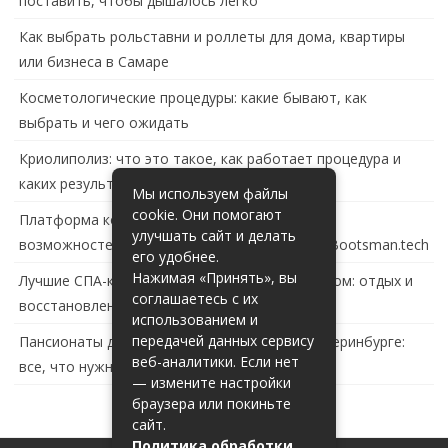
поставить, чтобы дышалось легко
Как выбрать рольставни и роллеты для дома, квартиры
или бизнеса в Самаре
Косметологические процедуры: какие бывают, как
выбрать и чего ожидать
Криолиполиз: что это такое, как работает процедура и
каких результатов ждать
Мы используем файлы
cookie. Они помогают
Платформа контейнеризации в России: обзор
улучшать сайт и делать
возможностей и перспектив развития сайта Bootsman.tech
его удобнее.
Нажимая «Принять», вы
Лучшие СПА-комплексы в Тольятти с бассейном: отдых и
соглашаетесь с их
восстановление за городом
использованием и
передачей данных сервису
Пансионаты для пожилых с деменцией в Екатеринбурге:
веб-аналитики. Если нет
все, что нужно знать
— измените настройки
браузера или покиньте
сайт.
Политика обработки