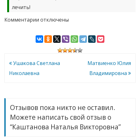
лечить!
к
Комментарии
отключены
записи
Каштанова
Наталья
Викторовна
Навигация
Ушакова Светлана
Матвиенко Юлия
по
Николаевна
Владимировна
записям
Отзывов пока никто не оставил.
Можете написать свой отзыв о
“Каштанова Наталья Викторовна”