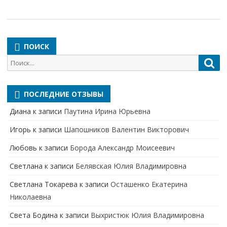
ПОИСК
Поиск
Пои
для:
ПОСЛЕДНИЕ ОТЗЫВЫ
Диана
к записи
Паутина Ирина Юрьевна
Игорь
к записи
Шапошников Валентин Викторович
Любовь
к записи
Борода Александр Моисеевич
Светлана
к записи
Белявская Юлия Владимировна
Cветлана Токарева
к записи
Осташенко Екатерина
Николаевна
Света Бодина
к записи
Выхристюк Юлия Владимировна