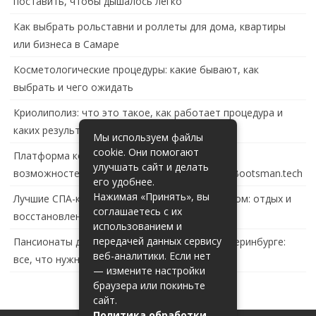
поставить, чтобы дышалось легко
Как выбрать рольставни и роллеты для дома, квартиры
или бизнеса в Самаре
Косметологические процедуры: какие бывают, как
выбрать и чего ожидать
Криолиполиз: что это такое, как работает процедура и
каких результатов ждать
Мы используем файлы
cookie. Они помогают
Платформа контейнеризации в России: обзор
улучшать сайт и делать
возможностей и перспектив развития сайта Bootsman.tech
его удобнее.
Нажимая «Принять», вы
Лучшие СПА-комплексы в Тольятти с бассейном: отдых и
соглашаетесь с их
восстановление за городом
использованием и
передачей данных сервису
Пансионаты для пожилых с деменцией в Екатеринбурге:
веб-аналитики. Если нет
все, что нужно знать
— измените настройки
браузера или покиньте
сайт.
Политика обработки