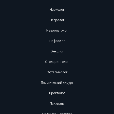
Нарколог
Невролог
Невропатолог
Нефролог
Онколог
Отоларинголог
Офтальмолог
Пластический хирург
Проктолог
Психиатр
Психиатр-нарколог