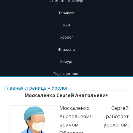
Стоматолог-хирург
Терапевт
УЗИ
Уролог
Фтизиатр
Хирург
Эндокринолог
Перейти
к
Главная страница
»
Уролог
содержимому
Москаленко Сергей Анатольевич
Москаленко Сергей
Анатольевич работает
врачом урологом.
Обладает