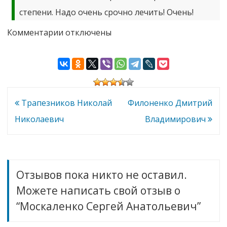
степени. Надо очень срочно лечить! Очень!
к
Комментарии
отключены
записи
Москаленко
Сергей
Анатольевич
Навигация
Трапезников Николай
Филоненко Дмитрий
по
Николаевич
Владимирович
записям
Отзывов пока никто не оставил.
Можете написать свой отзыв о
“Москаленко Сергей Анатольевич”