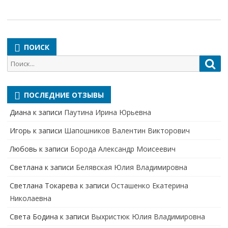
ПОИСК
Поиск
Пои
для:
ПОСЛЕДНИЕ ОТЗЫВЫ
Диана
к записи
Паутина Ирина Юрьевна
Игорь
к записи
Шапошников Валентин Викторович
Любовь
к записи
Борода Александр Моисеевич
Светлана
к записи
Белявская Юлия Владимировна
Cветлана Токарева
к записи
Осташенко Екатерина
Николаевна
Света Бодина
к записи
Выхристюк Юлия Владимировна