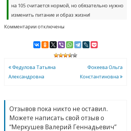
на 105 считается нормой, но обязательно нужно
изменить питание и образ жизни!
к
Комментарии
отключены
записи
Меркушев
Валерий
Геннадьевич
Навигация
Федулова Татьяна
Фокеева Ольга
по
Александровна
Константиновна
записям
Отзывов пока никто не оставил.
Можете написать свой отзыв о
“Меркушев Валерий Геннадьевич”