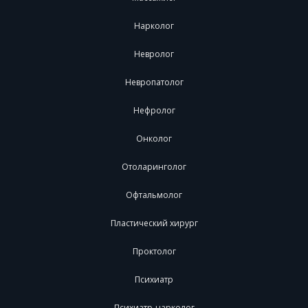
Нарколог
Невролог
Невропатолог
Нефролог
Онколог
Отоларинголог
Офтальмолог
Пластический хирург
Проктолог
Психиатр
Психиатр-нарколог