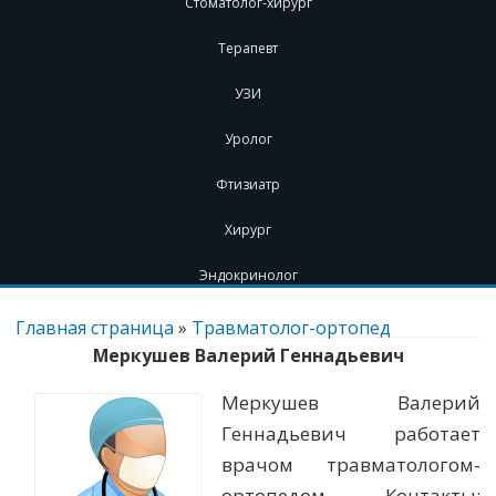
Стоматолог-хирург
Терапевт
УЗИ
Уролог
Фтизиатр
Хирург
Эндокринолог
Перейти
к
Главная страница
»
Травматолог-ортопед
содержимому
Меркушев Валерий Геннадьевич
Меркушев Валерий
Геннадьевич работает
врачом травматологом-
ортопедом. Контакты: