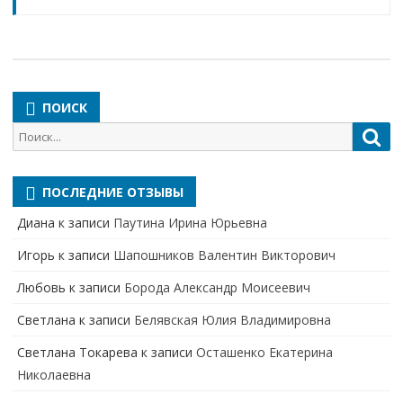
ПОИСК
Поиск
Пои
для:
ПОСЛЕДНИЕ ОТЗЫВЫ
Диана
к записи
Паутина Ирина Юрьевна
Игорь
к записи
Шапошников Валентин Викторович
Любовь
к записи
Борода Александр Моисеевич
Светлана
к записи
Белявская Юлия Владимировна
Cветлана Токарева
к записи
Осташенко Екатерина
Николаевна