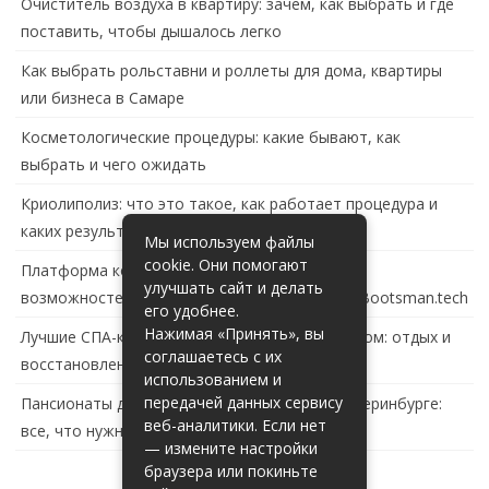
Очиститель воздуха в квартиру: зачем, как выбрать и где
поставить, чтобы дышалось легко
Как выбрать рольставни и роллеты для дома, квартиры
или бизнеса в Самаре
Косметологические процедуры: какие бывают, как
выбрать и чего ожидать
Криолиполиз: что это такое, как работает процедура и
каких результатов ждать
Мы используем файлы
cookie. Они помогают
Платформа контейнеризации в России: обзор
улучшать сайт и делать
возможностей и перспектив развития сайта Bootsman.tech
его удобнее.
Нажимая «Принять», вы
Лучшие СПА-комплексы в Тольятти с бассейном: отдых и
соглашаетесь с их
восстановление за городом
использованием и
передачей данных сервису
Пансионаты для пожилых с деменцией в Екатеринбурге:
веб-аналитики. Если нет
все, что нужно знать
— измените настройки
браузера или покиньте