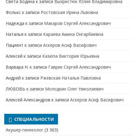
Света Бодина
к записи
Выхристюк Юлия Владимировна
Фолькс
к записи
Ростовская Ирина Львовна
Надежда
к записи
Макаров Сергей Александрович
Наталья
к записи
Караева Амина Онгарбиевна
Пациент
к записи
Аскеров Асиф Васифович
Алексей
к записи
Казюпа Виктория Юрьевна
Варвара Н.
к записи
Гаврик Сергей Александрович
Андрей
к записи
Ржевская Наталья Павловна
ЛЮБОВЬ
к записи
Молодкин Олег Николаевич
Алексей Александров
к записи
Аскеров Асиф Васифович
СПЕЦИАЛЬНОСТИ
Акушер-гинеколог
(3 363)